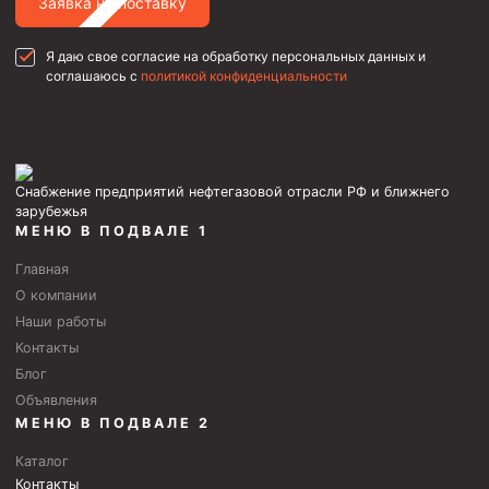
Заявка на поставку
Стропы канатные
Стропы текстильные
Я даю свое согласие на обработку персональных данных и
соглашаюсь с
политикой конфиденциальности
Стропы цепные
Канаты стальные
Элементы линии обвязки
Снабжение предприятий нефтегазовой отрасли РФ и ближнего
зарубежья
МЕНЮ В ПОДВАЛЕ 1
Главная
О компании
Наши работы
Контакты
Блог
Объявления
МЕНЮ В ПОДВАЛЕ 2
Каталог
Контакты