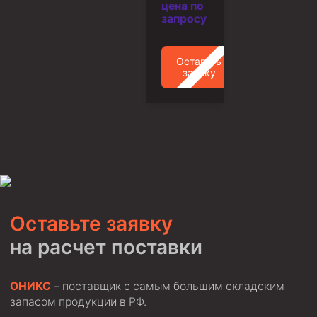
цена по
Скреперы механические
запросу
Штанголовки
Оставить
Удочки ловильные
заявку
Труболовки
Шламометаллоуловитель ШМУ
Обурочный комплекс ОК
Фрезеры торцевые с фрезерующей воронкой и с
заводным зубом
Магнитные ловители
Фрезеры арбузообразные
Оставьте заявку
Фрезеры стартово-оконные
на расчет поставки
Печати свинцовые
ОНИКС
– поставщик с самым большим складским
Калибраторы расширители
запасом продукции в РФ.
Фрезеры Барракуда