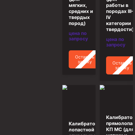
мягких,
работы в
Муфта ОТТМ 146
средних и
породах III–
твердых
IV
Муфта БТС 324
пород)
категории
твердости)
Муфта БТС 245
цена по
запросу
цена по
Муфта БТС 178
запросу
Муфта БТС 168
Оставить
Муфта ОТТМ 127
заявку
Оставить
заявку
Муфта БТС 146
Муфта ОТТМ 245
Муфта ОТТМ 324
Муфта ОТТМ 178
Муфта ОТТМ 168
Калибрато
Муфта ОТТМ 114
прямолопа
Калибратор
КП МС (для
лопастной
Муфта ОТТГ 168