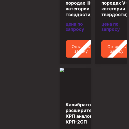
породах III–IV
породах V–
Пробки цементировочные
категории
категории
твердости)
твердости)
Скребки корончатые СК и тросовые СТ
цена по
цена по
Центраторы колонные
запросу
запросу
Герметизаторы устьевые
Башмаки колонные
Оставить
Оставить
заявку
заявку
Инструмент для бурения и КРС (ловильный, аварийный)
Перья для резки кабеля
Шаблоны колонные
Перья гидромониторные
Пауки гидравлические
Калибратор
Пауки механические
расширитель
КРП аналог
Желонки
КРП-2СП
Ерши механические