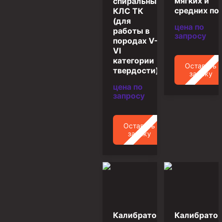
мягких и
спиральный
Муфта ОТТГ 146
средних по
КЛС ТК
(для
Муфта ОТТГ 127
цена по
работы в
запросу
породах V–
Муфта ОТТГ 114
VI
категории
Буровое оборудование
Оставить
твердости)
заявку
Фонтанная и запорная арматура
цена по
запросу
Оборудование для трубопроводов и манифольдов
высокого давления
Задвижки буровые
Оставить
заявку
Буровые насосы
Противовыбросовое оборудование
Системы верхнего привода (СВП)
Элеваторы трубные
Буровые установки
Калибратор
Калибрато