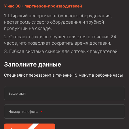
У нас 30+ партнеров-производителей
Фрезеры пилотные
Широкий ассортимент бурового оборудования,
Райберы конусные
нефтепромыслового оборудования и трубной
Фрезеры кольцевые
продукции на складе.
Фрезеры-долота торцевые
Отправка заказов осуществляется в течение 24
часов, что позволяет сократить время доставки.
Ключи
Гибкая система скидок для оптовых покупателей.
Фрезерующие инструменты
Заполните данные
Клинья — отклонители
Метчики ловильные
Специалист перезвонит в течение 15 минут в рабочие часы
Колокола ловильные
Ваше имя
Быстроразъёмные соединения (БРС)
Рукава буровые
Номер телефона
Стропы
Стропы канатные ВК