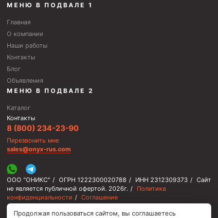
МЕНЮ В ПОДВАЛЕ 1
Скреперы механические
Главная
Штанголовки
О компании
Удочки ловильные
Наши работы
Контакты
Труболовки
Блог
Шламометаллоуловитель ШМУ
Объявления
МЕНЮ В ПОДВАЛЕ 2
Обурочный комплекс ОК
Фрезеры торцевые с фрезерующей воронкой и с
Каталог
заводным зубом
Контакты
8 (800) 234-23-90
Магнитные ловители
Перезвонить мне
Фрезеры арбузообразные
sales@onyx-rus.com
Фрезеры стартово-оконные
ООО "ОНИКС"
/
ОГРН 1222300020788
/
ИНН 2312309373
/
Сайт
Печати свинцовые
не является публичной офертой.
2026г.
/
Политика
Калибраторы расширители
конфиденциальности
/
Соглашение
Продолжая пользоваться сайтом, вы соглашаетесь
Фрезеры Барракуда