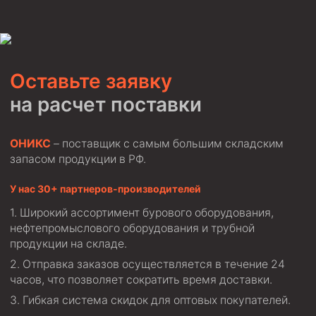
Циркуляционные системы и оборудование для
приготовления и очистки бурового раствора
Технологическая оснастка обсадных колонн
Патрубки цементировочные ПЦ
Оставьте заявку
Краны шаровые КШЗ
на расчет поставки
Головки цементировочные универсальные
Устройство экранирующее для цементирования
ОНИКС
– поставщик с самым большим складским
скважин УЭЦС
запасом продукции в РФ.
Турбулизаторы типа ЦТ
У нас 30+ партнеров-производителей
Разъединители резьбовые РР
Широкий ассортимент бурового оборудования,
Переводники
нефтепромыслового оборудования и трубной
Кольца ограничительные ПЦ и ЦЦ
продукции на складе.
Клапаны обратные
Отправка заказов осуществляется в течение 24
часов, что позволяет сократить время доставки.
Краны шаровые и пробковые
Гибкая система скидок для оптовых покупателей.
Муфты ступенчатого цементирования