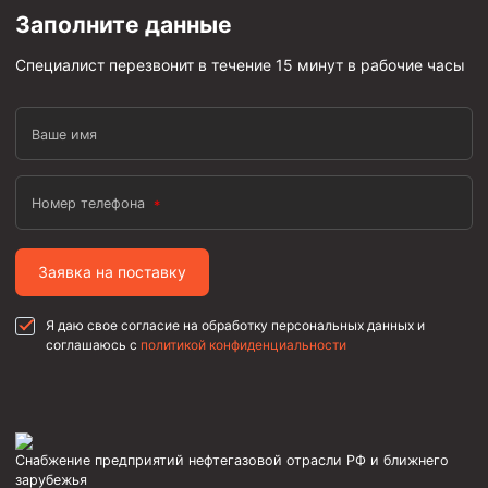
Заполните данные
Пробки цементировочные
Скребки корончатые СК и тросовые СТ
Специалист перезвонит в течение 15 минут в рабочие часы
Центраторы колонные
Ваше имя
Герметизаторы устьевые
Башмаки колонные
Номер телефона
Инструмент для бурения и КРС (ловильный, аварийный)
Перья для резки кабеля
Заявка на поставку
Шаблоны колонные
Я даю свое согласие на обработку персональных данных и
Перья гидромониторные
соглашаюсь с
политикой конфиденциальности
Пауки гидравлические
Пауки механические
Желонки
Снабжение предприятий нефтегазовой отрасли РФ и ближнего
Ерши механические
зарубежья