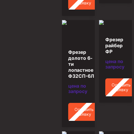
заявку
Муфта ОТТГ 146
Муфта ОТТГ 127
Муфта ОТТГ 114
Буровое оборудование
Фрезер
райбер
Фонтанная и запорная арматура
ФР
Фрезер
долото 6-
Оборудование для трубопроводов и манифольдов
цена по
ти
высокого давления
запросу
лопастное
Задвижки буровые
Ф32СП-6Л
Буровые насосы
Оставить
цена по
заявку
запросу
Противовыбросовое оборудование
Системы верхнего привода (СВП)
Оставить
Элеваторы трубные
заявку
Буровые установки