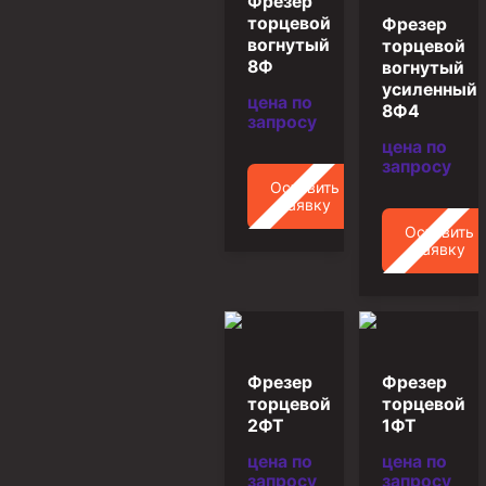
Фрезер
торцевой
Фрезер
Пробки цементировочные
вогнутый
торцевой
Скребки корончатые СК и тросовые СТ
8Ф
вогнутый
усиленный
Центраторы колонные
цена по
8Ф4
запросу
Герметизаторы устьевые
цена по
запросу
Башмаки колонные
Оставить
заявку
Инструмент для бурения и КРС (ловильный, аварийный)
Оставить
заявку
Перья для резки кабеля
Шаблоны колонные
Перья гидромониторные
Пауки гидравлические
Фрезер
Фрезер
Пауки механические
торцевой
торцевой
2ФТ
1ФТ
Желонки
цена по
цена по
Ерши механические
запросу
запросу