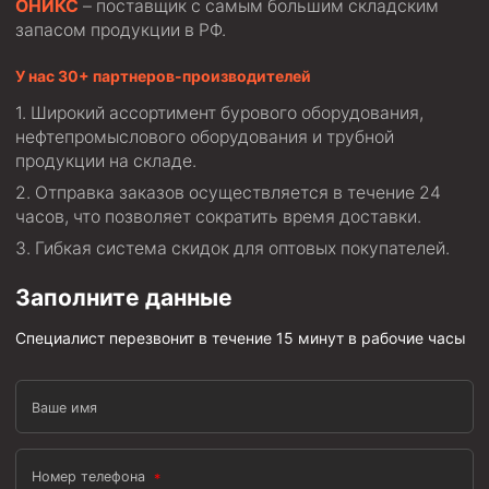
ОНИКС
– поставщик с самым большим складским
Стропы канатные
запасом продукции в РФ.
Стропы текстильные
У нас 30+ партнеров-производителей
Стропы цепные
Широкий ассортимент бурового оборудования,
нефтепромыслового оборудования и трубной
Канаты стальные
продукции на складе.
Элементы линии обвязки
Отправка заказов осуществляется в течение 24
часов, что позволяет сократить время доставки.
Гибкая система скидок для оптовых покупателей.
Заполните данные
Специалист перезвонит в течение 15 минут в рабочие часы
Ваше имя
Номер телефона