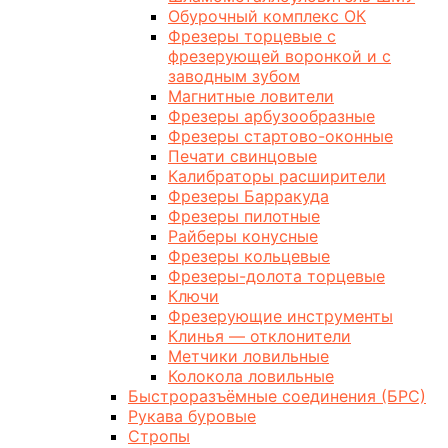
Обурочный комплекс ОК
Фрезеры торцевые с
фрезерующей воронкой и с
заводным зубом
Магнитные ловители
Фрезеры арбузообразные
Фрезеры стартово-оконные
Печати свинцовые
Калибраторы расширители
Фрезеры Барракуда
Фрезеры пилотные
Райберы конусные
Фрезеры кольцевые
Фрезеры-долота торцевые
Ключи
Фрезерующие инструменты
Клинья — отклонители
Метчики ловильные
Колокола ловильные
Быстроразъёмные соединения (БРС)
Рукава буровые
Стропы