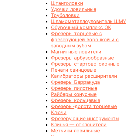
Штанголовки
Удочки ловильные
Труболовки
Шламометаллоуловитель ШМУ
Обурочный комплекс ОК
Фрезеры торцевые с
фрезерующей воронкой и с
заводным зубом
Магнитные ловители
Фрезеры арбузообразные
Фрезеры стартово-оконные
Печати свинцовые
Калибраторы расширители
Фрезеры Барракуда
Фрезеры пилотные
Райберы конусные
Фрезеры кольцевые
Фрезеры-долота торцевые
Ключи
Фрезерующие инструменты
Клинья — отклонители
Метчики ловильные