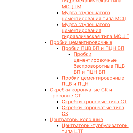
гидромеханическая типа
МСЦ ГМ
Муфта ступенчатого
цементирования типа МСЦ
Муфта ступенчатого
цементирования
гидравлическая типа МСЦ Г
Пробки цементировочные
Пробки ПЦВ БП и ПЦН БП
Пробки
цементировочные
беспроворотные ПЦВ
БП и ПЦН БП
Пробки цементировочные
ПЦВ и ПЦН
Скребки корончатые СК и
тросовые СТ
Скребки тросовые типа СТ
Скребки корончатые типа
СК
Центраторы колонные
Центраторы-турбулизаторы
типа ЦТГ