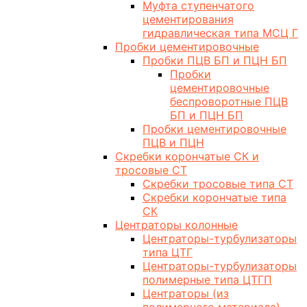
Муфта ступенчатого
цементирования
гидравлическая типа МСЦ Г
Пробки цементировочные
Пробки ПЦВ БП и ПЦН БП
Пробки
цементировочные
беспроворотные ПЦВ
БП и ПЦН БП
Пробки цементировочные
ПЦВ и ПЦН
Скребки корончатые СК и
тросовые СТ
Скребки тросовые типа СТ
Скребки корончатые типа
СК
Центраторы колонные
Центраторы-турбулизаторы
типа ЦТГ
Центраторы-турбулизаторы
полимерные типа ЦТГП
Центраторы (из