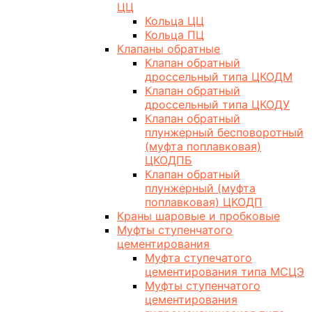
ЦЦ
Кольца ЦЦ
Кольца ПЦ
Клапаны обратные
Клапан обратный
дроссельный типа ЦКОДМ
Клапан обратный
дроссельный типа ЦКОДУ
Клапан обратный
плунжерный бесповоротный
(муфта поплавковая)
ЦКОДПБ
Клапан обратный
плунжерный (муфта
поплавковая) ЦКОДП
Краны шаровые и пробковые
Муфты ступенчатого
цементирования
Муфта ступечатого
цементирования типа МСЦЭ
Муфты ступенчатого
цементирования