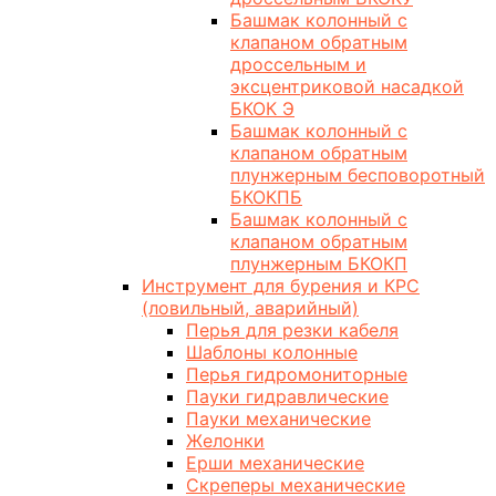
Башмак колонный с
клапаном обратным
дроссельным и
эксцентриковой насадкой
БКОК Э
Башмак колонный с
клапаном обратным
плунжерным бесповоротный
БКОКПБ
Башмак колонный с
клапаном обратным
плунжерным БКОКП
Инструмент для бурения и КРС
(ловильный, аварийный)
Перья для резки кабеля
Шаблоны колонные
Перья гидромониторные
Пауки гидравлические
Пауки механические
Желонки
Ерши механические
Скреперы механические