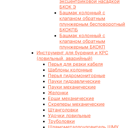
эксцентриковой насадкой
БКОК Э
Башмак колонный с
клапаном обратным
плунжерным бесповоротный
БКОКПБ
Башмак колонный с
клапаном обратным
плунжерным БКОКП
Инструмент для бурения и КРС
(ловильный, аварийный)
Перья для резки кабеля
Шаблоны колонные
Перья гидромониторные
Пауки гидравлические
Пауки механические
Желонки
Ерши механические
Скреперы механические
Штанголовки
Удочки ловильные
Труболовки
Шламометаллоуловитель ШМУ