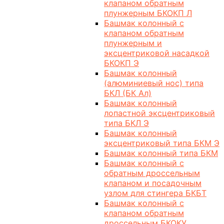
клапаном обратным
плунжерным БКОКП Л
Башмак колонный с
клапаном обратным
плунжерным и
эксцентриковой насадкой
БКОКП Э
Башмак колонный
(алюминиевый нос) типа
БКЛ (БК Ал)
Башмак колонный
лопастной эксцентриковый
типа БКЛ Э
Башмак колонный
эксцентриковый типа БКМ Э
Башмак колонный типа БКМ
Башмак колонный с
обратным дроссельным
клапаном и посадочным
узлом для стингера БКБТ
Башмак колонный с
клапаном обратным
дроссельным БКОКУ