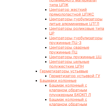
полимерного материала)
типа ЦПЖ
Центратор жесткий
прямолопастной ЦПЖС
Центраторы-турбулизаторы
литые алюминиевые ЦТГЛ
Центраторы роликовые типа
ЦР
Центраторы-турбулизаторы
пружинные ПЦ-3
Центраторы сварные
пружинные ПЦ
Центраторы пружинные ЦЦ
Центраторы цельные
полужесткие ЦПН
Герметизаторы устьевые
Герметизатор устьевой ГУ
Башмаки колонные
Башмак колонный с
клапаном обратным
плунжерным БКОКП Л
Башмак колонный с
клапаном обратным