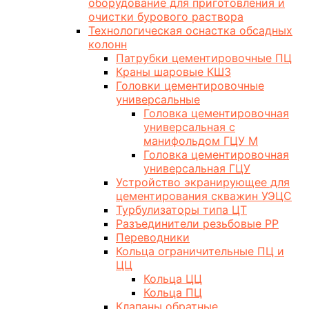
оборудование для приготовления и
очистки бурового раствора
Технологическая оснастка обсадных
колонн
Патрубки цементировочные ПЦ
Краны шаровые КШЗ
Головки цементировочные
универсальные
Головка цементировочная
универсальная с
манифольдом ГЦУ М
Головка цементировочная
универсальная ГЦУ
Устройство экранирующее для
цементирования скважин УЭЦС
Турбулизаторы типа ЦТ
Разъединители резьбовые РР
Переводники
Кольца ограничительные ПЦ и
ЦЦ
Кольца ЦЦ
Кольца ПЦ
Клапаны обратные