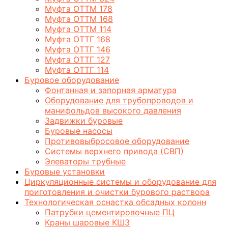
Муфта ОТТМ 178
Муфта ОТТМ 168
Муфта ОТТМ 114
Муфта ОТТГ 168
Муфта ОТТГ 146
Муфта ОТТГ 127
Муфта ОТТГ 114
Буровое оборудование
Фонтанная и запорная арматура
Оборудование для трубопроводов и
манифольдов высокого давления
Задвижки буровые
Буровые насосы
Противовыбросовое оборудование
Системы верхнего привода (СВП)
Элеваторы трубные
Буровые установки
Циркуляционные системы и оборудование для
приготовления и очистки бурового раствора
Технологическая оснастка обсадных колонн
Патрубки цементировочные ПЦ
Краны шаровые КШЗ