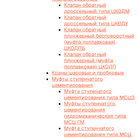
Клапан обратный
дроссельный типа ЦКОДМ
Клапан обратный
дроссельный типа ЦКОДУ
Клапан обратный
плунжерный бесповоротный
(муфта поплавковая)
ЦКОДПБ
Клапан обратный
плунжерный (муфта
поплавковая) ЦКОДП
Краны шаровые и пробковые
Муфты ступенчатого
цементирования
Муфта ступечатого
цементирования типа МСЦЭ
Муфты ступенчатого
цементирования
гидромеханическая типа
МСЦ ГМ
Муфта ступенчатого
цементирования типа МСЦ