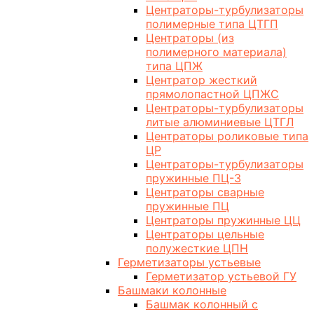
Центраторы-турбулизаторы
полимерные типа ЦТГП
Центраторы (из
полимерного материала)
типа ЦПЖ
Центратор жесткий
прямолопастной ЦПЖС
Центраторы-турбулизаторы
литые алюминиевые ЦТГЛ
Центраторы роликовые типа
ЦР
Центраторы-турбулизаторы
пружинные ПЦ-3
Центраторы сварные
пружинные ПЦ
Центраторы пружинные ЦЦ
Центраторы цельные
полужесткие ЦПН
Герметизаторы устьевые
Герметизатор устьевой ГУ
Башмаки колонные
Башмак колонный с