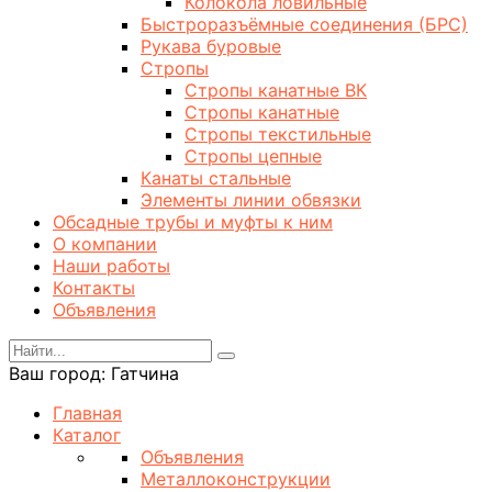
Колокола ловильные
Быстроразъёмные соединения (БРС)
Рукава буровые
Стропы
Стропы канатные ВК
Стропы канатные
Стропы текстильные
Стропы цепные
Канаты стальные
Элементы линии обвязки
Обсадные трубы и муфты к ним
О компании
Наши работы
Контакты
Объявления
Ваш город:
Гатчина
Главная
Каталог
Объявления
Металлоконструкции