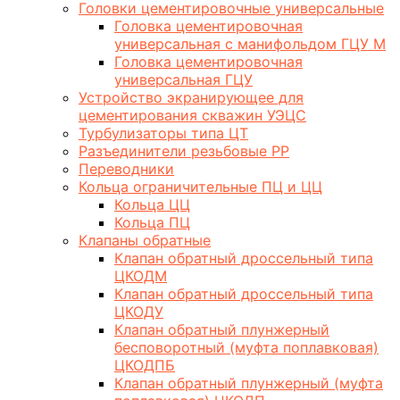
Головки цементировочные универсальные
Головка цементировочная
универсальная с манифольдом ГЦУ М
Головка цементировочная
универсальная ГЦУ
Устройство экранирующее для
цементирования скважин УЭЦС
Турбулизаторы типа ЦТ
Разъединители резьбовые РР
Переводники
Кольца ограничительные ПЦ и ЦЦ
Кольца ЦЦ
Кольца ПЦ
Клапаны обратные
Клапан обратный дроссельный типа
ЦКОДМ
Клапан обратный дроссельный типа
ЦКОДУ
Клапан обратный плунжерный
бесповоротный (муфта поплавковая)
ЦКОДПБ
Клапан обратный плунжерный (муфта