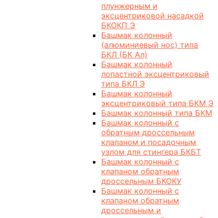
плунжерным и
эксцентриковой насадкой
БКОКП Э
Башмак колонный
(алюминиевый нос) типа
БКЛ (БК Ал)
Башмак колонный
лопастной эксцентриковый
типа БКЛ Э
Башмак колонный
эксцентриковый типа БКМ Э
Башмак колонный типа БКМ
Башмак колонный с
обратным дроссельным
клапаном и посадочным
узлом для стингера БКБТ
Башмак колонный с
клапаном обратным
дроссельным БКОКУ
Башмак колонный с
клапаном обратным
дроссельным и