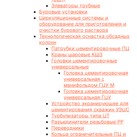
Элеваторы трубные
Буровые установки
Циркуляционные системы и
оборудование для приготовления и
очистки бурового раствора
Технологическая оснастка обсадных
колонн
Патрубки цементировочные ПЦ
Краны шаровые КШЗ
Головки цементировочные
универсальные
Головка цементировочная
универсальная с
манифольдом ГЦУ М
Головка цементировочная
универсальная ГЦУ
Устройство экранирующее для
цементирования скважин УЭЦС
Турбулизаторы типа ЦТ
Разъединители резьбовые РР
Переводники
Кольца ограничительные ПЦ и