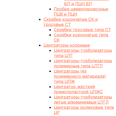
БП и ПЦН БП
Пробки цементировочные
ПЦВ и ПЦН
Скребки корончатые СК и
тросовые СТ
Скребки тросовые типа СТ
Скребки корончатые типа
СК
Центраторы колонные
Центраторы-турбулизаторы
типа ЦТГ
Центраторы-турбулизаторы
полимерные типа ЦТГП
Центраторы (из
полимерного материала)
типа ЦПЖ
Центратор жесткий
прямолопастной ЦПЖС
Центраторы-турбулизаторы
литые алюминиевые ЦТГЛ
Центраторы роликовые типа
ЦР