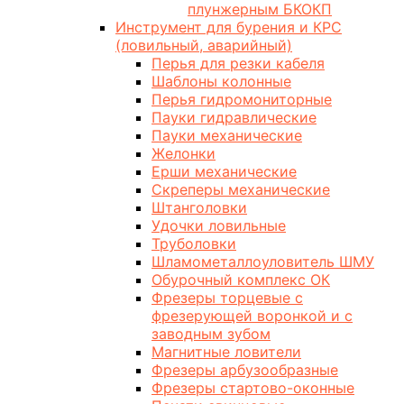
плунжерным БКОКП
Инструмент для бурения и КРС
(ловильный, аварийный)
Перья для резки кабеля
Шаблоны колонные
Перья гидромониторные
Пауки гидравлические
Пауки механические
Желонки
Ерши механические
Скреперы механические
Штанголовки
Удочки ловильные
Труболовки
Шламометаллоуловитель ШМУ
Обурочный комплекс ОК
Фрезеры торцевые с
фрезерующей воронкой и с
заводным зубом
Магнитные ловители
Фрезеры арбузообразные
Фрезеры стартово-оконные