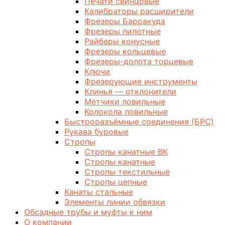
Печати свинцовые
Калибраторы расширители
Фрезеры Барракуда
Фрезеры пилотные
Райберы конусные
Фрезеры кольцевые
Фрезеры-долота торцевые
Ключи
Фрезерующие инструменты
Клинья — отклонители
Метчики ловильные
Колокола ловильные
Быстроразъёмные соединения (БРС)
Рукава буровые
Стропы
Стропы канатные ВК
Стропы канатные
Стропы текстильные
Стропы цепные
Канаты стальные
Элементы линии обвязки
Обсадные трубы и муфты к ним
О компании