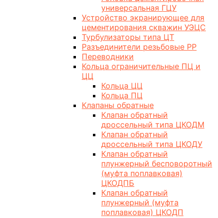
универсальная ГЦУ
Устройство экранирующее для
цементирования скважин УЭЦС
Турбулизаторы типа ЦТ
Разъединители резьбовые РР
Переводники
Кольца ограничительные ПЦ и
ЦЦ
Кольца ЦЦ
Кольца ПЦ
Клапаны обратные
Клапан обратный
дроссельный типа ЦКОДМ
Клапан обратный
дроссельный типа ЦКОДУ
Клапан обратный
плунжерный бесповоротный
(муфта поплавковая)
ЦКОДПБ
Клапан обратный
плунжерный (муфта
поплавковая) ЦКОДП