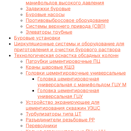
манифольдов высокого давления
Задвижки буровые
Буровые насосы
Противовыбросовое оборудование
Системы верхнего привода (СВП)
Элеваторы трубные
Буровые установки
Циркуляционные системы и оборудование для
приготовления и очистки бурового раствора
Технологическая оснастка обсадных колонн
Патрубки цементировочные ПЦ
Краны шаровые КШЗ
Головки цементировочные универсальные
Головка цементировочная
универсальная с манифольдом ГЦУ М
Головка цементировочная
универсальная ГЦУ
Устройство экранирующее для
цементирования скважин УЭЦС
Турбулизаторы типа ЦТ
Разъединители резьбовые РР
Переводники