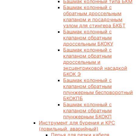
Башмак колонный типа БКМ
Башмак колонный с
обратным дроссельным
клапаном и посадочным
узлом для стингера БКБТ
Башмак колонный с
клапаном обратным
дроссельным БКОКУ
Башмак колонный с
клапаном обратным
дроссельным и
эксцентриковой насадкой
БКОК Э
Башмак колонный с
клапаном обратным
плунжерным бесповоротный
БКОКПБ
Башмак колонный с
клапаном обратным
плунжерным БКОКП
Инструмент для бурения и КРС
(ловильный, аварийный)
Перья для резки кабеля