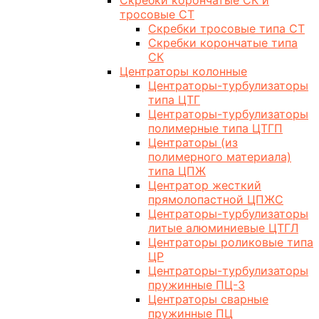
Скребки корончатые СК и
тросовые СТ
Скребки тросовые типа СТ
Скребки корончатые типа
СК
Центраторы колонные
Центраторы-турбулизаторы
типа ЦТГ
Центраторы-турбулизаторы
полимерные типа ЦТГП
Центраторы (из
полимерного материала)
типа ЦПЖ
Центратор жесткий
прямолопастной ЦПЖС
Центраторы-турбулизаторы
литые алюминиевые ЦТГЛ
Центраторы роликовые типа
ЦР
Центраторы-турбулизаторы
пружинные ПЦ-3
Центраторы сварные
пружинные ПЦ