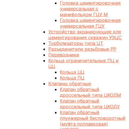
Головка цементировочная
универсальная с
манифольдом ГЦУ М
Головка цементировочная
универсальная ГЦУ
Устройство экранирующее для
цементирования скважин УЭЦС
Турбулизаторы типа ЦТ
Разъединители резьбовые РР
Переводники
Кольца ограничительные ПЦ и
ЦЦ
Кольца ЦЦ
Кольца ПЦ
Клапаны обратные
Клапан обратный
дроссельный типа ЦКОДМ
Клапан обратный
дроссельный типа ЦКОДУ
Клапан обратный
плунжерный бесповоротный
(муфта поплавковая)