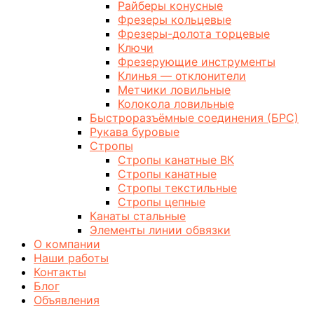
Райберы конусные
Фрезеры кольцевые
Фрезеры-долота торцевые
Ключи
Фрезерующие инструменты
Клинья — отклонители
Метчики ловильные
Колокола ловильные
Быстроразъёмные соединения (БРС)
Рукава буровые
Стропы
Стропы канатные ВК
Стропы канатные
Стропы текстильные
Стропы цепные
Канаты стальные
Элементы линии обвязки
О компании
Наши работы
Контакты
Блог
Объявления