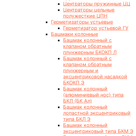
Центраторы пружинные ЦЦ
Центраторы цельные
полужесткие ЦПН
Герметизаторы устьевые
Герметизатор устьевой ГУ
Башмаки колонные
Башмак колонный с
клапаном обратным
плунжерным БКОКП Л
Башмак колонный с
клапаном обратным
плунжерным и
эксцентриковой насадкой
БКОКП Э
Башмак колонный
(алюминиевый нос) типа
БКЛ (БК Ал)
Башмак колонный
лопастной эксцентриковый
типа БКЛ Э
Башмак колонный
эксцентриковый типа БКМ Э