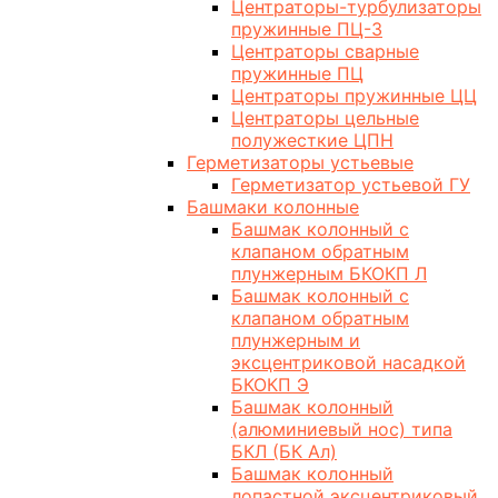
Центраторы-турбулизаторы
пружинные ПЦ-3
Центраторы сварные
пружинные ПЦ
Центраторы пружинные ЦЦ
Центраторы цельные
полужесткие ЦПН
Герметизаторы устьевые
Герметизатор устьевой ГУ
Башмаки колонные
Башмак колонный с
клапаном обратным
плунжерным БКОКП Л
Башмак колонный с
клапаном обратным
плунжерным и
эксцентриковой насадкой
БКОКП Э
Башмак колонный
(алюминиевый нос) типа
БКЛ (БК Ал)
Башмак колонный
лопастной эксцентриковый