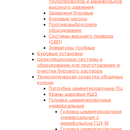
трубопроводов и манифольдов
высокого давления
Задвижки буровые
Буровые насосы
Противовыбросовое
оборудование
Системы верхнего привода
(СВП)
Элеваторы трубные
Буровые установки
Циркуляционные системы и
оборудование для приготовления и
очистки бурового раствора
Технологическая оснастка обсадных
колонн
Патрубки цементировочные ПЦ
Краны шаровые КШЗ
Головки цементировочные
универсальные
Головка цементировочная
универсальная с
манифольдом ГЦУ М
Головка цементировочная