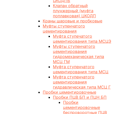
ЦКОДПБ
Клапан обратный
плунжерный (муфта
поплавковая) ЦКОДП
Краны шаровые и пробковые
Муфты ступенчатого
цементирования
Муфта ступечатого
цементирования типа МСЦЭ
Муфты ступенчатого
цементирования
гидромеханическая типа
МСЦ ГМ
Муфта ступенчатого
цементирования типа МСЦ
Муфта ступенчатого
цементирования
гидравлическая типа МСЦ Г
Пробки цементировочные
Пробки ПЦВ БП и ПЦН БП
Пробки
цементировочные
беспроворотные ПЦВ