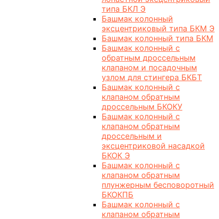
типа БКЛ Э
Башмак колонный
эксцентриковый типа БКМ Э
Башмак колонный типа БКМ
Башмак колонный с
обратным дроссельным
клапаном и посадочным
узлом для стингера БКБТ
Башмак колонный с
клапаном обратным
дроссельным БКОКУ
Башмак колонный с
клапаном обратным
дроссельным и
эксцентриковой насадкой
БКОК Э
Башмак колонный с
клапаном обратным
плунжерным бесповоротный
БКОКПБ
Башмак колонный с
клапаном обратным