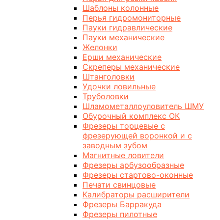
Шаблоны колонные
Перья гидромониторные
Пауки гидравлические
Пауки механические
Желонки
Ерши механические
Скреперы механические
Штанголовки
Удочки ловильные
Труболовки
Шламометаллоуловитель ШМУ
Обурочный комплекс ОК
Фрезеры торцевые с
фрезерующей воронкой и с
заводным зубом
Магнитные ловители
Фрезеры арбузообразные
Фрезеры стартово-оконные
Печати свинцовые
Калибраторы расширители
Фрезеры Барракуда
Фрезеры пилотные