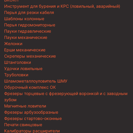
Инструмент для бурения и КРС (ловильный, аварийный)
Перья для резки кабеля
Шаблоны колонные
Перья гидромониторные
Пауки гидравлические
Пауки механические
Желонки
Ерши механические
Скреперы механические
Штанголовки
Удочки ловильные
Труболовки
Шламометаллоуловитель ШМУ
Обурочный комплекс ОК
Фрезеры торцевые с фрезерующей воронкой и с заводным
зубом
Магнитные ловители
Фрезеры арбузообразные
Фрезеры стартово-оконные
Печати свинцовые
Калибраторы расширители