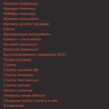
Фрезеры Барракуда
Фрезеры пилотные
Райберы конусные
Фрезеры кольцевые
Фрезеры-долота торцевые
Ключи
Фрезерующие инструменты
Клинья — отклонители
Метчики ловильные
Колокола ловильные
Быстроразъёмные соединения (БРС)
Рукава буровые
Стропы
Стропы канатные ВК
Стропы канатные
Стропы текстильные
Стропы цепные
Канаты стальные
Элементы линии обвязки
Обсадные трубы и муфты к ним
О компании