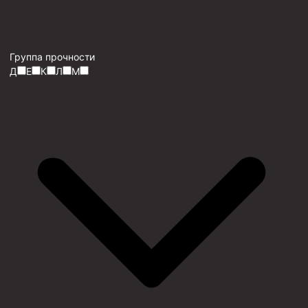
Группа прочности
Д
Е
К
Л
М