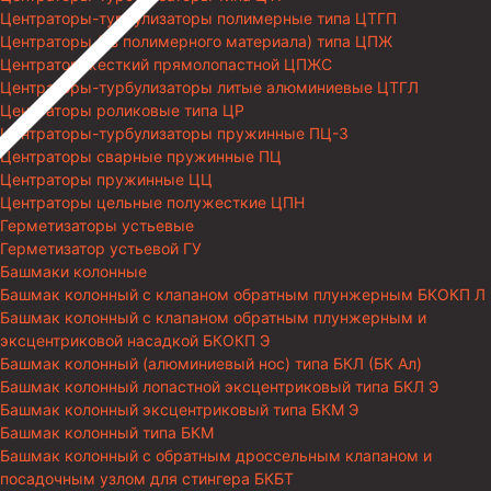
Центраторы-турбулизаторы полимерные типа ЦТГП
Центраторы (из полимерного материала) типа ЦПЖ
Центратор жесткий прямолопастной ЦПЖС
Центраторы-турбулизаторы литые алюминиевые ЦТГЛ
Центраторы роликовые типа ЦР
Центраторы-турбулизаторы пружинные ПЦ-3
Центраторы сварные пружинные ПЦ
Центраторы пружинные ЦЦ
Центраторы цельные полужесткие ЦПН
Герметизаторы устьевые
Герметизатор устьевой ГУ
Башмаки колонные
Башмак колонный с клапаном обратным плунжерным БКОКП Л
Башмак колонный с клапаном обратным плунжерным и
эксцентриковой насадкой БКОКП Э
Башмак колонный (алюминиевый нос) типа БКЛ (БК Ал)
Башмак колонный лопастной эксцентриковый типа БКЛ Э
Башмак колонный эксцентриковый типа БКМ Э
Башмак колонный типа БКМ
Башмак колонный с обратным дроссельным клапаном и
посадочным узлом для стингера БКБТ