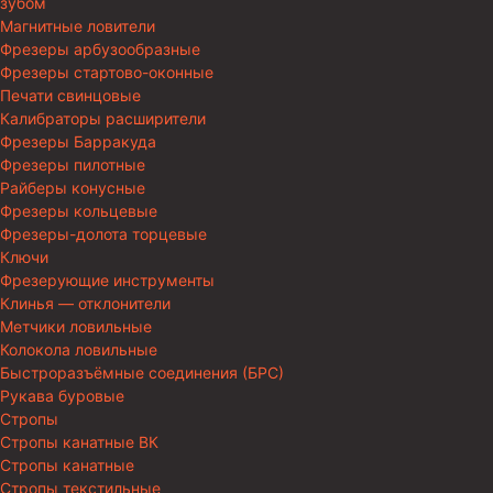
зубом
Магнитные ловители
Фрезеры арбузообразные
Фрезеры стартово-оконные
Печати свинцовые
Калибраторы расширители
Фрезеры Барракуда
Фрезеры пилотные
Райберы конусные
Фрезеры кольцевые
Фрезеры-долота торцевые
Ключи
Фрезерующие инструменты
Клинья — отклонители
Метчики ловильные
Колокола ловильные
Быстроразъёмные соединения (БРС)
Рукава буровые
Стропы
Стропы канатные ВК
Стропы канатные
Стропы текстильные