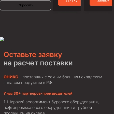
заявку
заявку
Сбросить
Муфта ОТТМ 146
Муфта БТС 324
Муфта БТС 245
Муфта БТС 178
Муфта БТС 168
Муфта ОТТМ 127
Оставьте заявку
Муфта БТС 146
на расчет поставки
Муфта ОТТМ 245
Муфта ОТТМ 324
ОНИКС
– поставщик с самым большим складским
запасом продукции в РФ.
Муфта ОТТМ 178
Муфта ОТТМ 168
У нас 30+ партнеров-производителей
Широкий ассортимент бурового оборудования,
Муфта ОТТМ 114
нефтепромыслового оборудования и трубной
Муфта ОТТГ 168
продукции на складе.