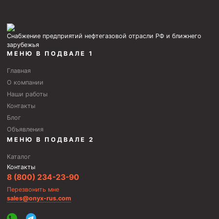
Циркуляционные системы и оборудование для
приготовления и очистки бурового раствора
Технологическая оснастка обсадных колонн
Снабжение предприятий нефтегазовой отрасли РФ и ближнего
Патрубки цементировочные ПЦ
зарубежья
МЕНЮ В ПОДВАЛЕ 1
Краны шаровые КШЗ
Главная
Головки цементировочные универсальные
О компании
Устройство экранирующее для цементирования
Наши работы
скважин УЭЦС
Контакты
Турбулизаторы типа ЦТ
Блог
Объявления
Разъединители резьбовые РР
МЕНЮ В ПОДВАЛЕ 2
Переводники
Каталог
Кольца ограничительные ПЦ и ЦЦ
Контакты
8 (800) 234-23-90
Клапаны обратные
Перезвонить мне
Краны шаровые и пробковые
sales@onyx-rus.com
Муфты ступенчатого цементирования