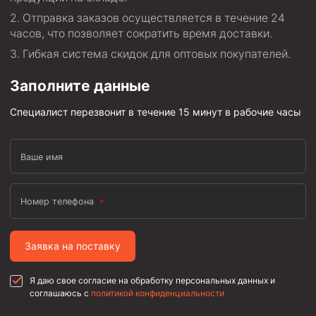
Муфта ОТТГ 146
Отправка заказов осуществляется в течение 24
часов, что позволяет сократить время доставки.
Муфта ОТТГ 127
Гибкая система скидок для оптовых покупателей.
Муфта ОТТГ 114
Заполните данные
Буровое оборудование
Специалист перезвонит в течение 15 минут в рабочие часы
Фонтанная и запорная арматура
Оборудование для трубопроводов и манифольдов
высокого давления
Ваше имя
Задвижки буровые
Буровые насосы
Номер телефона
Противовыбросовое оборудование
Системы верхнего привода (СВП)
Заявка на поставку
Элеваторы трубные
Я даю свое согласие на обработку персональных данных и
соглашаюсь с
политикой конфиденциальности
Буровые установки