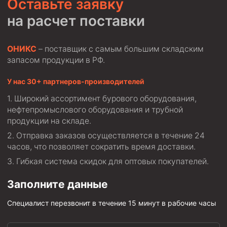
Оставьте заявку
Пробки цементировочные
на расчет поставки
Скребки корончатые СК и тросовые СТ
Центраторы колонные
ОНИКС
– поставщик с самым большим складским
запасом продукции в РФ.
Герметизаторы устьевые
Башмаки колонные
У нас 30+ партнеров-производителей
Широкий ассортимент бурового оборудования,
Инструмент для бурения и КРС (ловильный, аварийный)
нефтепромыслового оборудования и трубной
Перья для резки кабеля
продукции на складе.
Отправка заказов осуществляется в течение 24
Шаблоны колонные
часов, что позволяет сократить время доставки.
Перья гидромониторные
Гибкая система скидок для оптовых покупателей.
Пауки гидравлические
Заполните данные
Пауки механические
Специалист перезвонит в течение 15 минут в рабочие часы
Желонки
Ерши механические