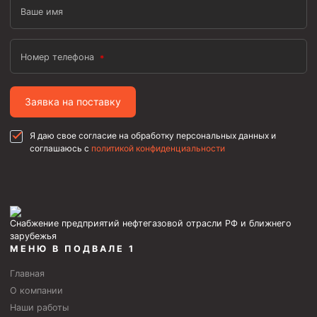
Ваше имя
Скреперы механические
Штанголовки
Номер телефона
Удочки ловильные
Труболовки
Заявка на поставку
Шламометаллоуловитель ШМУ
Обурочный комплекс ОК
Я даю свое согласие на обработку персональных данных и
соглашаюсь с
политикой конфиденциальности
Фрезеры торцевые с фрезерующей воронкой и с
заводным зубом
Магнитные ловители
Фрезеры арбузообразные
Снабжение предприятий нефтегазовой отрасли РФ и ближнего
зарубежья
Фрезеры стартово-оконные
МЕНЮ В ПОДВАЛЕ 1
Печати свинцовые
Главная
Калибраторы расширители
О компании
Наши работы
Фрезеры Барракуда