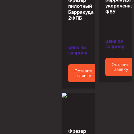
Фрезер
Муфта ОТТГ 146
укороченн
пилотный
ФБУ
Барракуда
Муфта ОТТГ 127
2ФПБ
Муфта ОТТГ 114
Буровое оборудование
цена по
запросу
цена по
Фонтанная и запорная арматура
запросу
Оборудование для трубопроводов и манифольдов
высокого давления
Оставить
заявку
Оставить
Задвижки буровые
заявку
Буровые насосы
Противовыбросовое оборудование
Системы верхнего привода (СВП)
Элеваторы трубные
Буровые установки
Фрезер