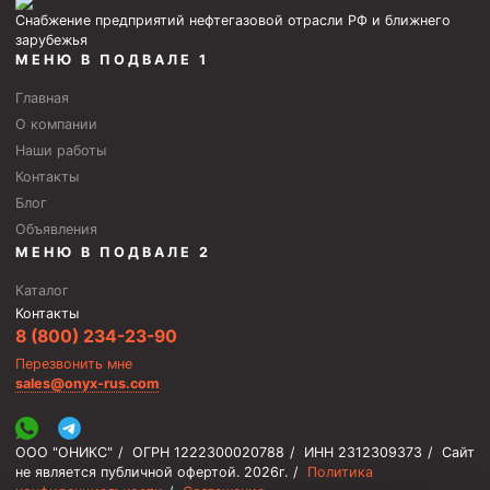
Циркуляционные системы и оборудование для
Снабжение предприятий нефтегазовой отрасли РФ и ближнего
приготовления и очистки бурового раствора
зарубежья
Технологическая оснастка обсадных колонн
МЕНЮ В ПОДВАЛЕ 1
Патрубки цементировочные ПЦ
Главная
О компании
Краны шаровые КШЗ
Наши работы
Головки цементировочные универсальные
Контакты
Блог
Устройство экранирующее для цементирования
скважин УЭЦС
Объявления
МЕНЮ В ПОДВАЛЕ 2
Турбулизаторы типа ЦТ
Каталог
Разъединители резьбовые РР
Контакты
Переводники
8 (800) 234-23-90
Перезвонить мне
Кольца ограничительные ПЦ и ЦЦ
sales@onyx-rus.com
Клапаны обратные
Краны шаровые и пробковые
ООО "ОНИКС"
/
ОГРН 1222300020788
/
ИНН 2312309373
/
Сайт
не является публичной офертой.
2026г.
/
Политика
Муфты ступенчатого цементирования