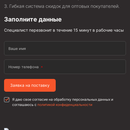
Муфта ОТТГ 146
Гибкая система скидок для оптовых покупателей.
Муфта ОТТГ 127
Заполните данные
Муфта ОТТГ 114
Специалист перезвонит в течение 15 минут в рабочие часы
Буровое оборудование
Фонтанная и запорная арматура
Ваше имя
Оборудование для трубопроводов и манифольдов
высокого давления
Номер телефона
Задвижки буровые
Буровые насосы
Заявка на поставку
Противовыбросовое оборудование
Я даю свое согласие на обработку персональных данных и
Системы верхнего привода (СВП)
соглашаюсь с
политикой конфиденциальности
Элеваторы трубные
Буровые установки