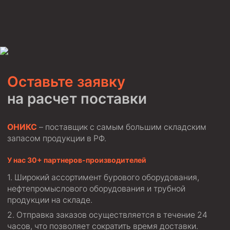
Муфта ОТТМ 146
Муфта БТС 324
Муфта БТС 245
Муфта БТС 178
Оставьте заявку
Муфта БТС 168
на расчет поставки
Муфта ОТТМ 127
Муфта БТС 146
ОНИКС
– поставщик с самым большим складским
Муфта ОТТМ 245
запасом продукции в РФ.
Муфта ОТТМ 324
У нас 30+ партнеров-производителей
Муфта ОТТМ 178
Широкий ассортимент бурового оборудования,
Муфта ОТТМ 168
нефтепромыслового оборудования и трубной
продукции на складе.
Муфта ОТТМ 114
Отправка заказов осуществляется в течение 24
Муфта ОТТГ 168
часов, что позволяет сократить время доставки.