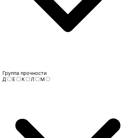
Группа прочности
Д
Е
К
Л
М