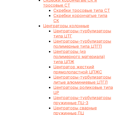
Скребки корончатые СК и
тросовые СТ
Скребки тросовые типа СТ
Скребки корончатые типа
СК
Центраторы колонные
Центраторы-турбулизаторы
типа ЦТГ
Центраторы-турбулизаторы
полимерные типа ЦТГП
Центраторы (из
полимерного материала)
типа ЦПЖ
Центратор жесткий
прямолопастной ЦПЖС
Центраторы-турбулизаторы
литые алюминиевые ЦТГЛ
Центраторы роликовые типа
ЦР
Центраторы-турбулизаторы
пружинные ПЦ-3
Центраторы сварные
пружинные ПЦ