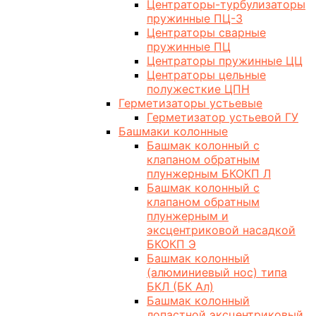
Центраторы-турбулизаторы
пружинные ПЦ-3
Центраторы сварные
пружинные ПЦ
Центраторы пружинные ЦЦ
Центраторы цельные
полужесткие ЦПН
Герметизаторы устьевые
Герметизатор устьевой ГУ
Башмаки колонные
Башмак колонный с
клапаном обратным
плунжерным БКОКП Л
Башмак колонный с
клапаном обратным
плунжерным и
эксцентриковой насадкой
БКОКП Э
Башмак колонный
(алюминиевый нос) типа
БКЛ (БК Ал)
Башмак колонный
лопастной эксцентриковый