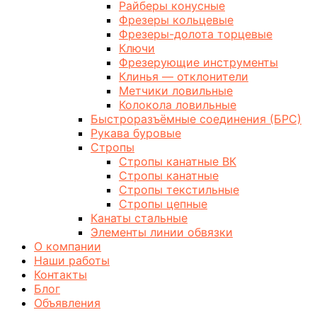
Райберы конусные
Фрезеры кольцевые
Фрезеры-долота торцевые
Ключи
Фрезерующие инструменты
Клинья — отклонители
Метчики ловильные
Колокола ловильные
Быстроразъёмные соединения (БРС)
Рукава буровые
Стропы
Стропы канатные ВК
Стропы канатные
Стропы текстильные
Стропы цепные
Канаты стальные
Элементы линии обвязки
О компании
Наши работы
Контакты
Блог
Объявления