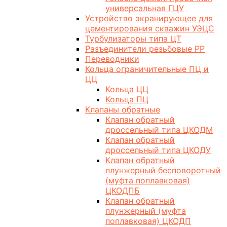
универсальная ГЦУ
Устройство экранирующее для
цементирования скважин УЭЦС
Турбулизаторы типа ЦТ
Разъединители резьбовые РР
Переводники
Кольца ограничительные ПЦ и
ЦЦ
Кольца ЦЦ
Кольца ПЦ
Клапаны обратные
Клапан обратный
дроссельный типа ЦКОДМ
Клапан обратный
дроссельный типа ЦКОДУ
Клапан обратный
плунжерный бесповоротный
(муфта поплавковая)
ЦКОДПБ
Клапан обратный
плунжерный (муфта
поплавковая) ЦКОДП