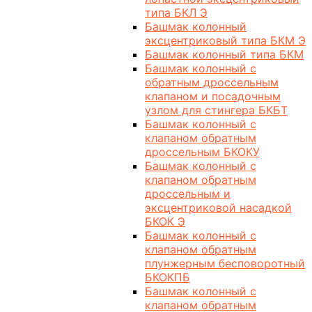
типа БКЛ Э
Башмак колонный
эксцентриковый типа БКМ Э
Башмак колонный типа БКМ
Башмак колонный с
обратным дроссельным
клапаном и посадочным
узлом для стингера БКБТ
Башмак колонный с
клапаном обратным
дроссельным БКОКУ
Башмак колонный с
клапаном обратным
дроссельным и
эксцентриковой насадкой
БКОК Э
Башмак колонный с
клапаном обратным
плунжерным бесповоротный
БКОКПБ
Башмак колонный с
клапаном обратным