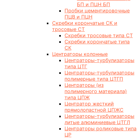
БП и ПЦН БП
Пробки цементировочные
ПЦВ и ПЦН
Скребки корончатые СК и
тросовые СТ
Скребки тросовые типа СТ
Скребки корончатые типа
СК
Центраторы колонные
Центраторы-турбулизаторы
типа ЦТГ
Центраторы-турбулизаторы
полимерные типа ЦТГП
Центраторы (из
полимерного материала)
типа ЦПЖ
Центратор жесткий
прямолопастной ЦПЖС
Центраторы-турбулизаторы
литые алюминиевые ЦТГЛ
Центраторы роликовые типа
ЦР