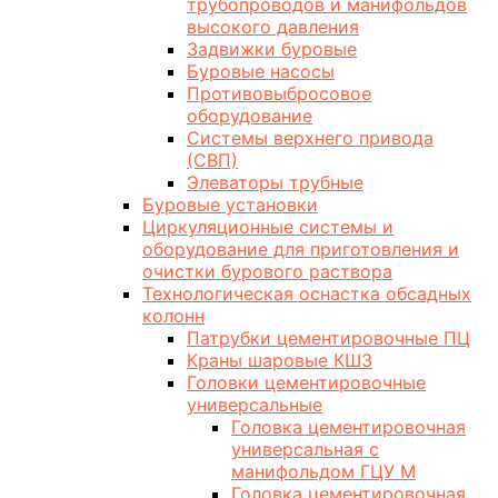
трубопроводов и манифольдов
высокого давления
Задвижки буровые
Буровые насосы
Противовыбросовое
оборудование
Системы верхнего привода
(СВП)
Элеваторы трубные
Буровые установки
Циркуляционные системы и
оборудование для приготовления и
очистки бурового раствора
Технологическая оснастка обсадных
колонн
Патрубки цементировочные ПЦ
Краны шаровые КШЗ
Головки цементировочные
универсальные
Головка цементировочная
универсальная с
манифольдом ГЦУ М
Головка цементировочная