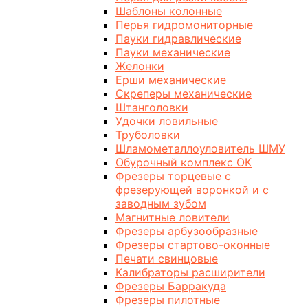
Шаблоны колонные
Перья гидромониторные
Пауки гидравлические
Пауки механические
Желонки
Ерши механические
Скреперы механические
Штанголовки
Удочки ловильные
Труболовки
Шламометаллоуловитель ШМУ
Обурочный комплекс ОК
Фрезеры торцевые с
фрезерующей воронкой и с
заводным зубом
Магнитные ловители
Фрезеры арбузообразные
Фрезеры стартово-оконные
Печати свинцовые
Калибраторы расширители
Фрезеры Барракуда
Фрезеры пилотные