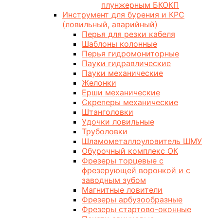
плунжерным БКОКП
Инструмент для бурения и КРС
(ловильный, аварийный)
Перья для резки кабеля
Шаблоны колонные
Перья гидромониторные
Пауки гидравлические
Пауки механические
Желонки
Ерши механические
Скреперы механические
Штанголовки
Удочки ловильные
Труболовки
Шламометаллоуловитель ШМУ
Обурочный комплекс ОК
Фрезеры торцевые с
фрезерующей воронкой и с
заводным зубом
Магнитные ловители
Фрезеры арбузообразные
Фрезеры стартово-оконные