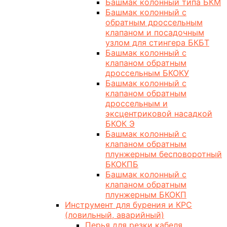
Башмак колонный типа БКМ
Башмак колонный с
обратным дроссельным
клапаном и посадочным
узлом для стингера БКБТ
Башмак колонный с
клапаном обратным
дроссельным БКОКУ
Башмак колонный с
клапаном обратным
дроссельным и
эксцентриковой насадкой
БКОК Э
Башмак колонный с
клапаном обратным
плунжерным бесповоротный
БКОКПБ
Башмак колонный с
клапаном обратным
плунжерным БКОКП
Инструмент для бурения и КРС
(ловильный, аварийный)
Перья для резки кабеля