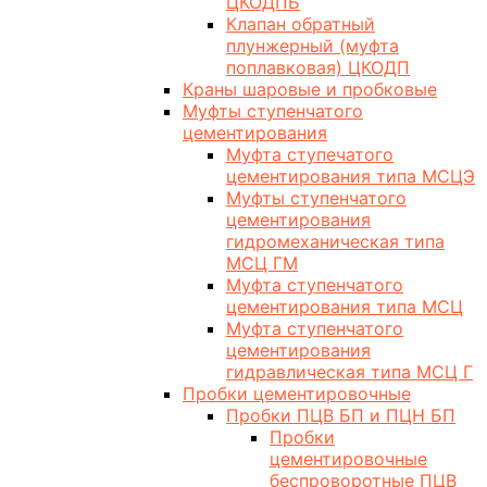
ЦКОДПБ
Клапан обратный
плунжерный (муфта
поплавковая) ЦКОДП
Краны шаровые и пробковые
Муфты ступенчатого
цементирования
Муфта ступечатого
цементирования типа МСЦЭ
Муфты ступенчатого
цементирования
гидромеханическая типа
МСЦ ГМ
Муфта ступенчатого
цементирования типа МСЦ
Муфта ступенчатого
цементирования
гидравлическая типа МСЦ Г
Пробки цементировочные
Пробки ПЦВ БП и ПЦН БП
Пробки
цементировочные
беспроворотные ПЦВ