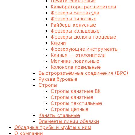
Печати свинцовые
Калибраторы расширители
Фрезеры Барракуда
Фрезеры пилотные
Райберы конусные
Фрезеры кольцевые
Фрезеры-долота торцевые
Ключи
Фрезерующие инструменты
Клинья — отклонители
Метчики ловильные
Колокола ловильные
Быстроразъёмные соединения (БРС)
Рукава буровые
Стропы
Стропы канатные ВК
Стропы канатные
Стропы текстильные
Стропы цепные
Канаты стальные
Элементы линии обвязки
Обсадные трубы и муфты к ним
О компании