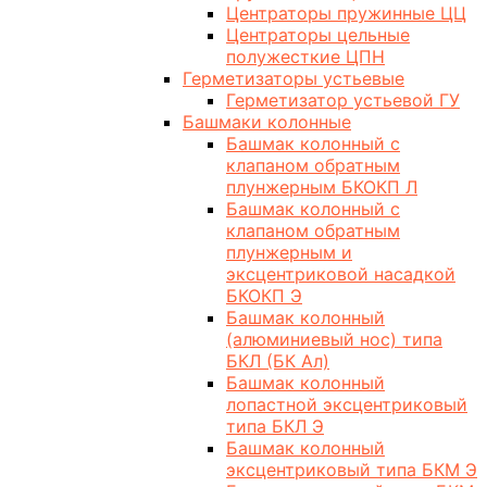
Центраторы пружинные ЦЦ
Центраторы цельные
полужесткие ЦПН
Герметизаторы устьевые
Герметизатор устьевой ГУ
Башмаки колонные
Башмак колонный с
клапаном обратным
плунжерным БКОКП Л
Башмак колонный с
клапаном обратным
плунжерным и
эксцентриковой насадкой
БКОКП Э
Башмак колонный
(алюминиевый нос) типа
БКЛ (БК Ал)
Башмак колонный
лопастной эксцентриковый
типа БКЛ Э
Башмак колонный
эксцентриковый типа БКМ Э