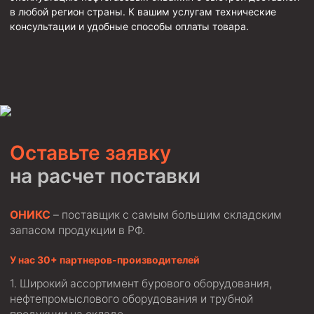
в любой регион страны. К вашим услугам технические
Фрезеры пилотные
консультации и удобные способы оплаты товара.
Райберы конусные
Фрезеры кольцевые
Фрезеры-долота торцевые
Ключи
Фрезерующие инструменты
Оставьте заявку
Клинья — отклонители
на расчет поставки
Метчики ловильные
Колокола ловильные
ОНИКС
– поставщик с самым большим складским
запасом продукции в РФ.
Быстроразъёмные соединения (БРС)
Рукава буровые
У нас 30+ партнеров-производителей
Стропы
Широкий ассортимент бурового оборудования,
нефтепромыслового оборудования и трубной
Стропы канатные ВК