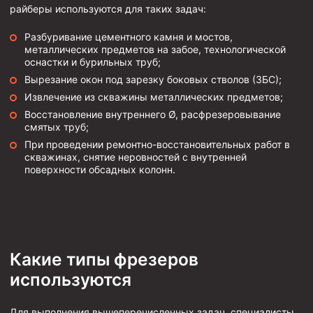
райберы используются для таких задач:
Пробки цементировочные
Разбуривание цементного камня и мостов,
Скребки корончатые СК и тросовые СТ
металлических предметов на забое, технологической
оснастки и бурильных труб;
Центраторы колонные
Вырезание окон под зарезку боковых стволов (ЗБС);
Герметизаторы устьевые
Извлечение из скважины металлических предметов;
Башмаки колонные
Восстановление внутреннего Ø, расфрезеровывание
смятых труб;
Инструмент для бурения и КРС (ловильный, аварийный)
При проведении ремонтно-восстановительных работ в
скважинах, снятие неровностей с внутренней
Перья для резки кабеля
поверхности обсадных колонн.
Шаблоны колонные
Перья гидромониторные
Пауки гидравлические
Какие типы фрезеров
Пауки механические
используются
Желонки
Ерши механические
Для выполнения вышеперечисленных задач, специалисты