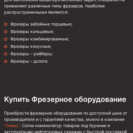
применяют различные типы фрезеров. Наиболее
Скреперы механические
распространенными являются:
Штанголовки
Фрезеры забойные торцевые;
Удочки ловильные
Фрезеры кольцевые;
Труболовки
Фрезеры комбинированные;
Шламометаллоуловитель ШМУ
Фрезеры конусные;
Фрезеры – райберы;
Обурочный комплекс ОК
Фрезеры – долота.
Фрезеры торцевые с фрезерующей воронкой и с
заводным зубом
Магнитные ловители
Фрезеры арбузообразные
Купить Фрезерное оборудование
Фрезеры стартово-оконные
Печати свинцовые
Приобрести фрезерное оборудования по доступной цене от
производителя и с гарантией качества, можно в компании
Калибраторы расширители
“Оникс”
. Сотни номенклатур товаров под бурение и
Фрезеры Барракуда
эксплуатацию нефтегазовых скважин с быстрой доставкой