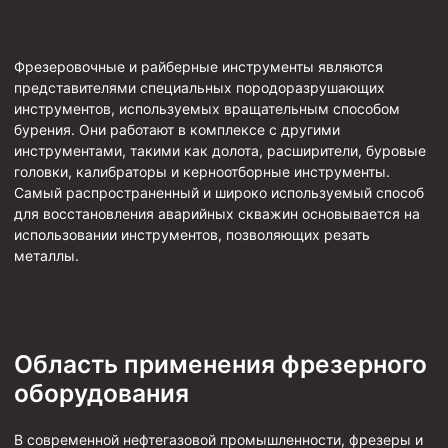
Циркуляционные системы и оборудование для
приготовления и очистки бурового раствора
Технологическая оснастка обсадных колонн
Фрезеровочные и райберные инструменты являются
представителями специальных породоразрушающих
Патрубки цементировочные ПЦ
инструментов, используемых вращательным способом
Краны шаровые КШЗ
бурения. Они работают в комплексе с другими
инструментами, такими как долота, расширители, буровые
Головки цементировочные универсальные
головки, калибраторы и керноотборные инструменты.
Устройство экранирующее для цементирования
Самый распространенный и широко используемый способ
скважин УЭЦС
для восстановления аварийных скважин основывается на
использовании инструментов, позволяющих резать
Турбулизаторы типа ЦТ
металлы.
Разъединители резьбовые РР
Переводники
Кольца ограничительные ПЦ и ЦЦ
Область применения фрезерного
Клапаны обратные
оборудования
Краны шаровые и пробковые
Муфты ступенчатого цементирования
В современной нефтегазовой промышленности, фрезеры и