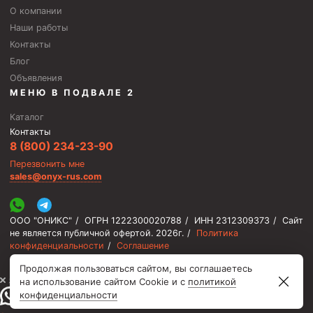
О компании
Пробки цементировочные
Наши работы
Скребки корончатые СК и тросовые СТ
Контакты
Блог
Центраторы колонные
Объявления
Герметизаторы устьевые
МЕНЮ В ПОДВАЛЕ 2
Башмаки колонные
Каталог
Контакты
Инструмент для бурения и КРС (ловильный, аварийный)
8 (800) 234-23-90
Перезвонить мне
Перья для резки кабеля
sales@onyx-rus.com
Шаблоны колонные
Перья гидромониторные
ООО "ОНИКС"
/
ОГРН 1222300020788
/
ИНН 2312309373
/
Сайт
не является публичной офертой.
2026г.
/
Политика
Пауки гидравлические
конфиденциальности
/
Соглашение
Пауки механические
Продолжая пользоваться сайтом, вы соглашаетесь
⚡️ Мы онлайн, ответим быстро
Желонки
на использование сайтом Cookie и с
политикой
конфиденциальности
Ерши механические