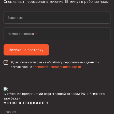
Специалист перезвонит в течение 15 минут в рабочие часы
Циркуляционные системы и оборудование для
приготовления и очистки бурового раствора
Технологическая оснастка обсадных колонн
Ваше имя
Патрубки цементировочные ПЦ
Краны шаровые КШЗ
Номер телефона
Головки цементировочные универсальные
Устройство экранирующее для цементирования
Заявка на поставку
скважин УЭЦС
Турбулизаторы типа ЦТ
Я даю свое согласие на обработку персональных данных и
соглашаюсь с
политикой конфиденциальности
Разъединители резьбовые РР
Переводники
Кольца ограничительные ПЦ и ЦЦ
Снабжение предприятий нефтегазовой отрасли РФ и ближнего
Клапаны обратные
зарубежья
МЕНЮ В ПОДВАЛЕ 1
Краны шаровые и пробковые
Муфты ступенчатого цементирования
Главная