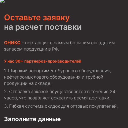
Муфта ОТТГ 146
Муфта ОТТГ 127
Оставьте заявку
Муфта ОТТГ 114
на расчет поставки
Буровое оборудование
ОНИКС
– поставщик с самым большим складским
Фонтанная и запорная арматура
запасом продукции в РФ.
Оборудование для трубопроводов и манифольдов
У нас 30+ партнеров-производителей
высокого давления
Широкий ассортимент бурового оборудования,
Задвижки буровые
нефтепромыслового оборудования и трубной
Буровые насосы
продукции на складе.
Противовыбросовое оборудование
Отправка заказов осуществляется в течение 24
часов, что позволяет сократить время доставки.
Системы верхнего привода (СВП)
Гибкая система скидок для оптовых покупателей.
Элеваторы трубные
Заполните данные
Буровые установки