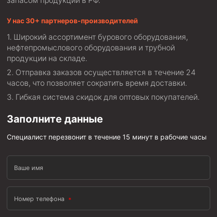
запасом продукции в РФ.
Муфта ОТТМ 146
У нас 30+ партнеров-производителей
Муфта БТС 324
Широкий ассортимент бурового оборудования,
нефтепромыслового оборудования и трубной
Муфта БТС 245
продукции на складе.
Муфта БТС 178
Отправка заказов осуществляется в течение 24
Муфта БТС 168
часов, что позволяет сократить время доставки.
Муфта ОТТМ 127
Гибкая система скидок для оптовых покупателей.
Муфта БТС 146
Заполните данные
Муфта ОТТМ 245
Специалист перезвонит в течение 15 минут в рабочие часы
Муфта ОТТМ 324
Муфта ОТТМ 178
Ваше имя
Муфта ОТТМ 168
Муфта ОТТМ 114
Номер телефона
Муфта ОТТГ 168