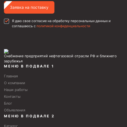
Муфта ОТТГ 146
Заявка на поставку
Муфта ОТТГ 127
Я даю свое согласие на обработку персональных данных и
Муфта ОТТГ 114
соглашаюсь с
политикой конфиденциальности
Буровое оборудование
Фонтанная и запорная арматура
Оборудование для трубопроводов и манифольдов
Снабжение предприятий нефтегазовой отрасли РФ и ближнего
высокого давления
зарубежья
МЕНЮ В ПОДВАЛЕ 1
Задвижки буровые
Главная
Буровые насосы
О компании
Противовыбросовое оборудование
Наши работы
Контакты
Системы верхнего привода (СВП)
Блог
Элеваторы трубные
Объявления
МЕНЮ В ПОДВАЛЕ 2
Буровые установки
Каталог