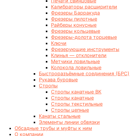
Печати свинцовые
Калибраторы расширители
Фрезеры Барракуда
Фрезеры пилотные
Райберы конусные
Фрезеры кольцевые
Фрезеры-долота торцевые
Ключи
Фрезерующие инструменты
Клинья — отклонители
Метчики ловильные
Колокола ловильные
Быстроразъёмные соединения (БРС)
Рукава буровые
Стропы
Стропы канатные ВК
Стропы канатные
Стропы текстильные
Стропы цепные
Канаты стальные
Элементы линии обвязки
Обсадные трубы и муфты к ним
О компании