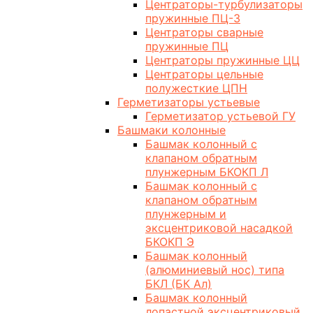
Центраторы-турбулизаторы
пружинные ПЦ-3
Центраторы сварные
пружинные ПЦ
Центраторы пружинные ЦЦ
Центраторы цельные
полужесткие ЦПН
Герметизаторы устьевые
Герметизатор устьевой ГУ
Башмаки колонные
Башмак колонный с
клапаном обратным
плунжерным БКОКП Л
Башмак колонный с
клапаном обратным
плунжерным и
эксцентриковой насадкой
БКОКП Э
Башмак колонный
(алюминиевый нос) типа
БКЛ (БК Ал)
Башмак колонный
лопастной эксцентриковый