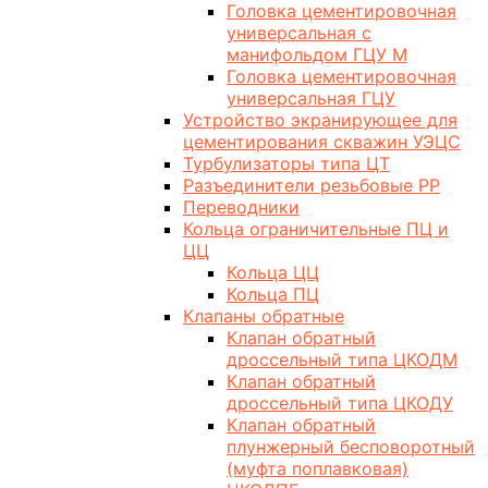
Головка цементировочная
универсальная с
манифольдом ГЦУ М
Головка цементировочная
универсальная ГЦУ
Устройство экранирующее для
цементирования скважин УЭЦС
Турбулизаторы типа ЦТ
Разъединители резьбовые РР
Переводники
Кольца ограничительные ПЦ и
ЦЦ
Кольца ЦЦ
Кольца ПЦ
Клапаны обратные
Клапан обратный
дроссельный типа ЦКОДМ
Клапан обратный
дроссельный типа ЦКОДУ
Клапан обратный
плунжерный бесповоротный
(муфта поплавковая)