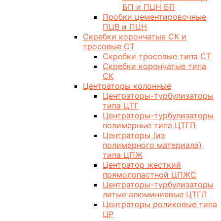
БП и ПЦН БП
Пробки цементировочные
ПЦВ и ПЦН
Скребки корончатые СК и
тросовые СТ
Скребки тросовые типа СТ
Скребки корончатые типа
СК
Центраторы колонные
Центраторы-турбулизаторы
типа ЦТГ
Центраторы-турбулизаторы
полимерные типа ЦТГП
Центраторы (из
полимерного материала)
типа ЦПЖ
Центратор жесткий
прямолопастной ЦПЖС
Центраторы-турбулизаторы
литые алюминиевые ЦТГЛ
Центраторы роликовые типа
ЦР