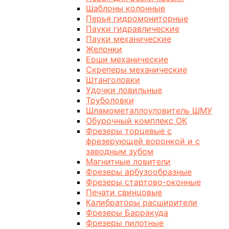
Шаблоны колонные
Перья гидромониторные
Пауки гидравлические
Пауки механические
Желонки
Ерши механические
Скреперы механические
Штанголовки
Удочки ловильные
Труболовки
Шламометаллоуловитель ШМУ
Обурочный комплекс ОК
Фрезеры торцевые с
фрезерующей воронкой и с
заводным зубом
Магнитные ловители
Фрезеры арбузообразные
Фрезеры стартово-оконные
Печати свинцовые
Калибраторы расширители
Фрезеры Барракуда
Фрезеры пилотные