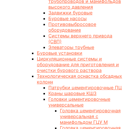
трубопроводов и манифольдов
высокого давления
Задвижки буровые
Буровые насосы
Противовыбросовое
оборудование
Системы верхнего привода
(СВП)
Элеваторы трубные
Буровые установки
Циркуляционные системы и
оборудование для приготовления и
очистки бурового раствора
Технологическая оснастка обсадных
колонн
Патрубки цементировочные ПЦ
Краны шаровые КШЗ
Головки цементировочные
универсальные
Головка цементировочная
универсальная с
манифольдом ГЦУ М
Головка цементировочная