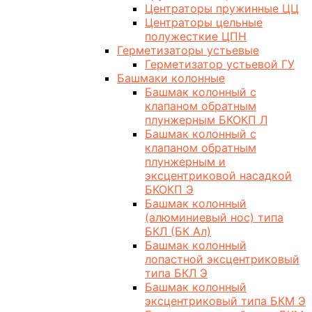
Центраторы пружинные ЦЦ
Центраторы цельные
полужесткие ЦПН
Герметизаторы устьевые
Герметизатор устьевой ГУ
Башмаки колонные
Башмак колонный с
клапаном обратным
плунжерным БКОКП Л
Башмак колонный с
клапаном обратным
плунжерным и
эксцентриковой насадкой
БКОКП Э
Башмак колонный
(алюминиевый нос) типа
БКЛ (БК Ал)
Башмак колонный
лопастной эксцентриковый
типа БКЛ Э
Башмак колонный
эксцентриковый типа БКМ Э