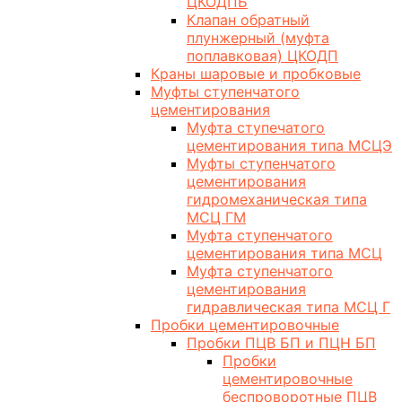
ЦКОДПБ
Клапан обратный
плунжерный (муфта
поплавковая) ЦКОДП
Краны шаровые и пробковые
Муфты ступенчатого
цементирования
Муфта ступечатого
цементирования типа МСЦЭ
Муфты ступенчатого
цементирования
гидромеханическая типа
МСЦ ГМ
Муфта ступенчатого
цементирования типа МСЦ
Муфта ступенчатого
цементирования
гидравлическая типа МСЦ Г
Пробки цементировочные
Пробки ПЦВ БП и ПЦН БП
Пробки
цементировочные
беспроворотные ПЦВ