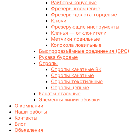
Райберы конусные
Фрезеры кольцевые
Фрезеры-долота торцевые
Ключи
Фрезерующие инструменты
Клинья — отклонители
Метчики ловильные
Колокола ловильные
Быстроразъёмные соединения (БРС)
Рукава буровые
Стропы
Стропы канатные ВК
Стропы канатные
Стропы текстильные
Стропы цепные
Канаты стальные
Элементы линии обвязки
О компании
Наши работы
Контакты
Блог
Объявления