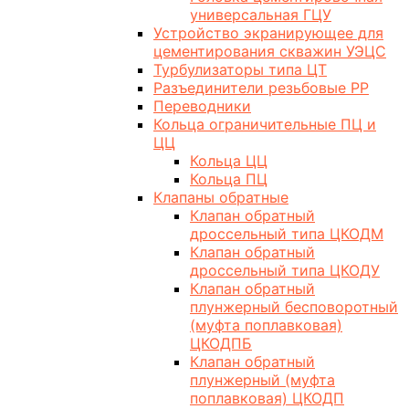
универсальная ГЦУ
Устройство экранирующее для
цементирования скважин УЭЦС
Турбулизаторы типа ЦТ
Разъединители резьбовые РР
Переводники
Кольца ограничительные ПЦ и
ЦЦ
Кольца ЦЦ
Кольца ПЦ
Клапаны обратные
Клапан обратный
дроссельный типа ЦКОДМ
Клапан обратный
дроссельный типа ЦКОДУ
Клапан обратный
плунжерный бесповоротный
(муфта поплавковая)
ЦКОДПБ
Клапан обратный
плунжерный (муфта
поплавковая) ЦКОДП