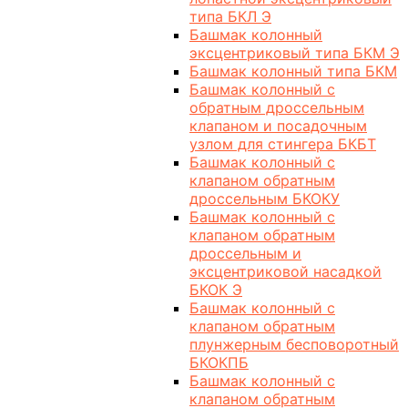
типа БКЛ Э
Башмак колонный
эксцентриковый типа БКМ Э
Башмак колонный типа БКМ
Башмак колонный с
обратным дроссельным
клапаном и посадочным
узлом для стингера БКБТ
Башмак колонный с
клапаном обратным
дроссельным БКОКУ
Башмак колонный с
клапаном обратным
дроссельным и
эксцентриковой насадкой
БКОК Э
Башмак колонный с
клапаном обратным
плунжерным бесповоротный
БКОКПБ
Башмак колонный с
клапаном обратным