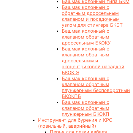
Башмак колонный типа БКМ
Башмак колонный с
обратным дроссельным
клапаном и посадочным
узлом для стингера БКБТ
Башмак колонный с
клапаном обратным
дроссельным БКОКУ
Башмак колонный с
клапаном обратным
дроссельным и
эксцентриковой насадкой
БКОК Э
Башмак колонный с
клапаном обратным
плунжерным бесповоротный
БКОКПБ
Башмак колонный с
клапаном обратным
плунжерным БКОКП
Инструмент для бурения и КРС
(ловильный, аварийный)
Перья для резки кабеля