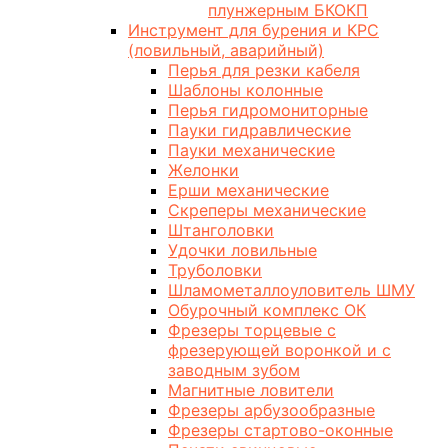
плунжерным БКОКП
Инструмент для бурения и КРС
(ловильный, аварийный)
Перья для резки кабеля
Шаблоны колонные
Перья гидромониторные
Пауки гидравлические
Пауки механические
Желонки
Ерши механические
Скреперы механические
Штанголовки
Удочки ловильные
Труболовки
Шламометаллоуловитель ШМУ
Обурочный комплекс ОК
Фрезеры торцевые с
фрезерующей воронкой и с
заводным зубом
Магнитные ловители
Фрезеры арбузообразные
Фрезеры стартово-оконные