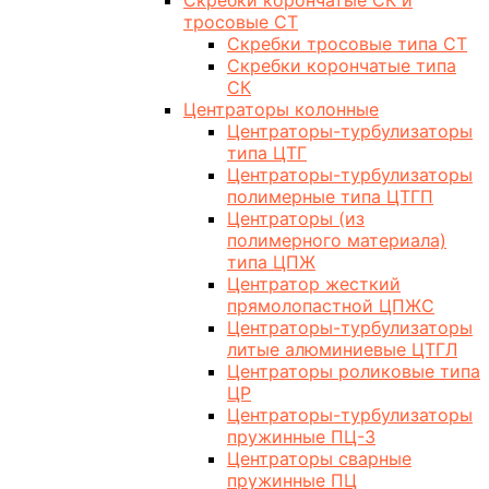
Скребки корончатые СК и
тросовые СТ
Скребки тросовые типа СТ
Скребки корончатые типа
СК
Центраторы колонные
Центраторы-турбулизаторы
типа ЦТГ
Центраторы-турбулизаторы
полимерные типа ЦТГП
Центраторы (из
полимерного материала)
типа ЦПЖ
Центратор жесткий
прямолопастной ЦПЖС
Центраторы-турбулизаторы
литые алюминиевые ЦТГЛ
Центраторы роликовые типа
ЦР
Центраторы-турбулизаторы
пружинные ПЦ-3
Центраторы сварные
пружинные ПЦ