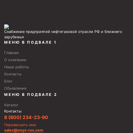
Муфта ОТТГ 146
Муфта ОТТГ 127
Муфта ОТТГ 114
Снабжение предприятий нефтегазовой отрасли РФ и ближнего
зарубежья
Буровое оборудование
МЕНЮ В ПОДВАЛЕ 1
Фонтанная и запорная арматура
Главная
Оборудование для трубопроводов и манифольдов
О компании
высокого давления
Наши работы
Задвижки буровые
Контакты
Блог
Буровые насосы
Объявления
Противовыбросовое оборудование
МЕНЮ В ПОДВАЛЕ 2
Системы верхнего привода (СВП)
Каталог
Контакты
Элеваторы трубные
8 (800) 234-23-90
Перезвонить мне
Буровые установки
sales@onyx-rus.com