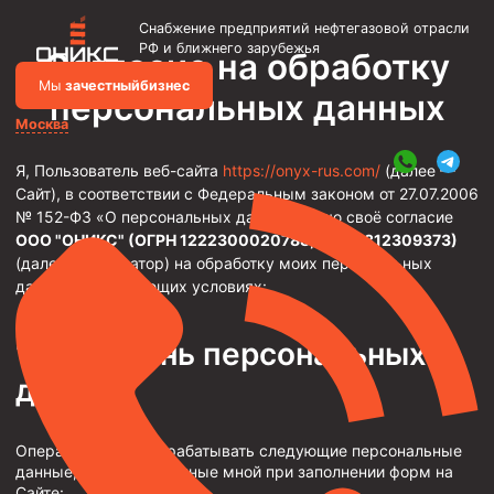
Снабжение предприятий нефтегазовой отрасли
РФ и ближнего зарубежья
Согласие на обработку
Мы
за
честныйбизнес
персональных данных
Москва
Я, Пользователь веб-сайта
https://onyx-rus.com/
(далее —
Объявления
Сайт), в соответствии с Федеральным законом от 27.07.2006
№ 152-ФЗ «О персональных данных», даю своё согласие
Металлоконструкции
ООО "ОНИКС" (ОГРН 1222300020788, ИНН 2312309373)
Каркасы зданий и сооружений
(далее — Оператор) на обработку моих персональных
данных на следующих условиях:
Фильтры скважинные
Насосно-компрессорные трубы и муфты к ним
Перечень персональных
Трубы НКТ ТУ 14-161-198-2002
данных
Насосно-компрессорные трубы API Spec 5CT
Оператор может обрабатывать следующие персональные
Трубы НКТ ТУ 1308-206-00147016-2002
данные, предоставленные мной при заполнении форм на
Трубы НКТ ТУ 14-161-195-2001
Сайте: