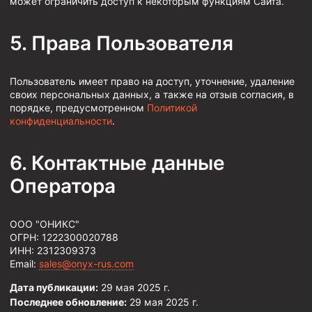
может ограничить доступ к некоторым функциям Сайта.
Муфта ОТТМ 146
Права Пользователя
Муфта БТС 324
Муфта БТС 245
Пользователь имеет право на доступ, уточнение, удаление
Муфта БТС 178
своих персональных данных, а также на отзыв согласия, в
порядке, предусмотренном
Политикой
Муфта БТС 168
конфиденциальности
.
Муфта ОТТМ 127
Контактные данные
Муфта БТС 146
Оператора
Муфта ОТТМ 245
Муфта ОТТМ 324
ООО "ОНИКС"
Муфта ОТТМ 178
ОГРН: 1222300020788
ИНН: 2312309373
Муфта ОТТМ 168
Email:
sales@onyx-rus.com
Муфта ОТТМ 114
Дата публикации:
29 мая 2025 г.
Муфта ОТТГ 168
Последнее обновление:
29 мая 2025 г.