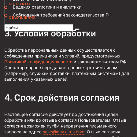
КОНТАКТЫ
Ведения статистики и аналитики;
Муфта НКВ 73
Соблюдения требований законодательства РФ.
ОБЪЯВЛЕНИЯ
Муфта НКВ 60
Муфта НКТ 60
Условия обработки
Муфта НКВ 89
Муфта НКТ 48
Обработка персональных данных осуществляется с
соблюдением принципов и условий, предусмотренных
Муфта НКТ 33
Политикой конфиденциальности
и законодательством РФ.
Оператор вправе передавать данные третьим лицам
Обсадные трубы и муфты к ним
(например, службам доставки, платёжным системам) для
выполнения указанных целей.
ГОСТ 31446-2017
ГОСТ 632-80
Срок действия согласия
Муфты для обсадных труб
Настоящее согласие действует до достижения целей
Муфта ОТТМ 102
обработки или до отзыва согласия Пользователем. Отзыв
согласия возможен путём направления письменного
Муфта ОТТГ 245
запроса на адрес
sales@onyx-rus.com
. Отзыв согласия
Муфта ОТТГ 178