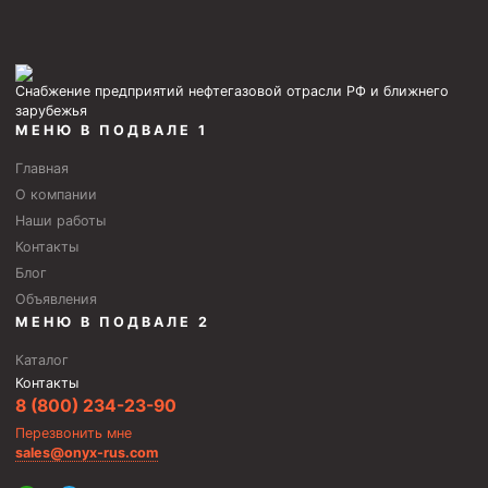
Скреперы механические
Штанголовки
Снабжение предприятий нефтегазовой отрасли РФ и ближнего
Удочки ловильные
зарубежья
МЕНЮ В ПОДВАЛЕ 1
Труболовки
Шламометаллоуловитель ШМУ
Главная
О компании
Обурочный комплекс ОК
Наши работы
Фрезеры торцевые с фрезерующей воронкой и с
Контакты
заводным зубом
Блог
Магнитные ловители
Объявления
МЕНЮ В ПОДВАЛЕ 2
Фрезеры арбузообразные
Каталог
Фрезеры стартово-оконные
Контакты
8 (800) 234-23-90
Печати свинцовые
Перезвонить мне
Калибраторы расширители
sales@onyx-rus.com
Фрезеры Барракуда