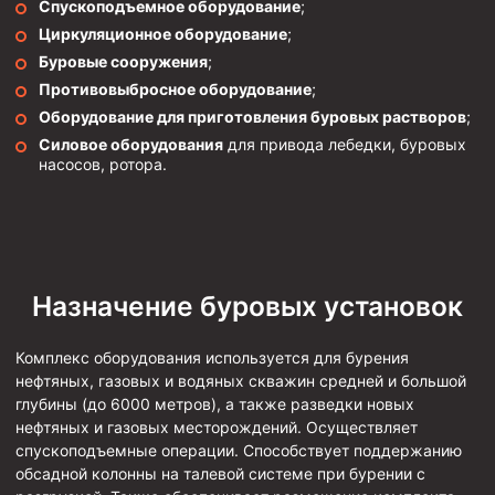
Спускоподъемное оборудование
;
Муфта ОТТГ 146
Циркуляционное оборудование
;
Муфта ОТТГ 127
Буровые сооружения
;
Противовыбросное оборудование
;
Муфта ОТТГ 114
Оборудование для приготовления буровых растворов
;
Буровое оборудование
Силовое оборудования
для привода лебедки, буровых
насосов, ротора.
Фонтанная и запорная арматура
Оборудование для трубопроводов и манифольдов
высокого давления
Задвижки буровые
Назначение буровых установок
Буровые насосы
Противовыбросовое оборудование
Комплекс оборудования используется для бурения
нефтяных, газовых и водяных скважин средней и большой
Системы верхнего привода (СВП)
глубины (до 6000 метров), а также разведки новых
Элеваторы трубные
нефтяных и газовых месторождений. Осуществляет
спускоподъемные операции. Способствует поддержанию
Буровые установки
обсадной колонны на талевой системе при бурении с