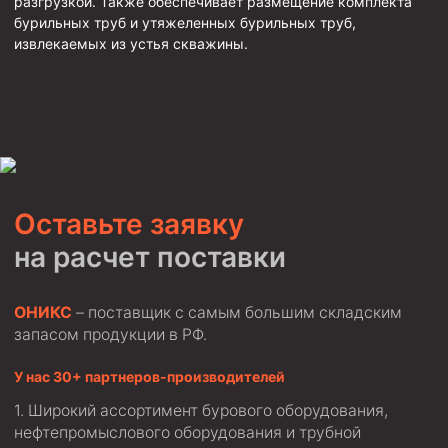
разгрузкой. Также обеспечивает размещение комплекта
Циркуляционные системы и оборудование для
бурильных труб и утяжеленных бурильных труб,
приготовления и очистки бурового раствора
извлекаемых из устья скважины.
Технологическая оснастка обсадных колонн
Патрубки цементировочные ПЦ
Краны шаровые КШЗ
Головки цементировочные универсальные
Устройство экранирующее для цементирования
скважин УЭЦС
Оставьте заявку
Турбулизаторы типа ЦТ
на расчет поставки
Разъединители резьбовые РР
Переводники
ОНИКС
– поставщик с самым большим складским
запасом продукции в РФ.
Кольца ограничительные ПЦ и ЦЦ
Клапаны обратные
У нас 30+ партнеров-производителей
Краны шаровые и пробковые
Широкий ассортимент бурового оборудования,
нефтепромыслового оборудования и трубной
Муфты ступенчатого цементирования