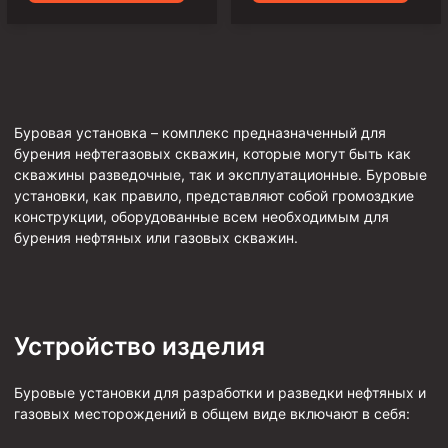
Муфта ОТТМ 146
Муфта БТС 324
Муфта БТС 245
Муфта БТС 178
Буровая установка – комплекс предназначенный для
бурения нефтегазовых скважин, которые могут быть как
Муфта БТС 168
скважины разведочные, так и эксплуатационные. Буровые
установки, как правило, представляют собой громоздкие
Муфта ОТТМ 127
конструкции, оборудованные всем необходимым для
Муфта БТС 146
бурения нефтяных или газовых скважин.
Муфта ОТТМ 245
Муфта ОТТМ 324
Муфта ОТТМ 178
Устройство изделия
Муфта ОТТМ 168
Буровые установки для разработки и разведки нефтяных и
Муфта ОТТМ 114
газовых месторождений в общем виде включают в себя:
Муфта ОТТГ 168