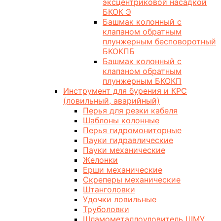
эксцентриковой насадкой
БКОК Э
Башмак колонный с
клапаном обратным
плунжерным бесповоротный
БКОКПБ
Башмак колонный с
клапаном обратным
плунжерным БКОКП
Инструмент для бурения и КРС
(ловильный, аварийный)
Перья для резки кабеля
Шаблоны колонные
Перья гидромониторные
Пауки гидравлические
Пауки механические
Желонки
Ерши механические
Скреперы механические
Штанголовки
Удочки ловильные
Труболовки
Шламометаллоуловитель ШМУ