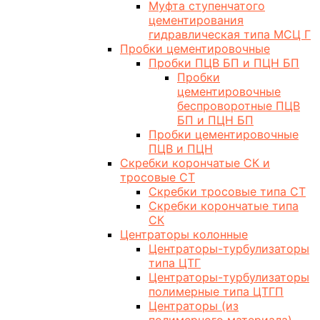
Муфта ступенчатого
цементирования
гидравлическая типа МСЦ Г
Пробки цементировочные
Пробки ПЦВ БП и ПЦН БП
Пробки
цементировочные
беспроворотные ПЦВ
БП и ПЦН БП
Пробки цементировочные
ПЦВ и ПЦН
Скребки корончатые СК и
тросовые СТ
Скребки тросовые типа СТ
Скребки корончатые типа
СК
Центраторы колонные
Центраторы-турбулизаторы
типа ЦТГ
Центраторы-турбулизаторы
полимерные типа ЦТГП
Центраторы (из