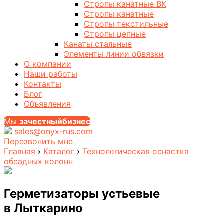
Стропы канатные ВК
Стропы канатные
Стропы текстильные
Стропы цепные
Канаты стальные
Элементы линии обвязки
О компании
Наши работы
Контакты
Блог
Объявления
Мы
за
честныйбизнес
sales@onyx-rus.com
Перезвонить мне
Главная
›
Каталог
›
Технологическая оснастка
обсадных колонн
Герметизаторы устьевые
в Лыткарино