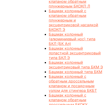
клапаном обратным
плунжерным БКОКП Л
Башмак колонный с
клапаном обратным
плунжерным и
эксцентриковой насадкой
БКОКП Э
Башмак колонный
(алюминиевый нос) типа
БКЛ (БК Ал)
Башмак колонный
лопастной эксцентриковый
типа БКЛ Э
Башмак колонный
эксцентриковый типа БКМ Э
Башмак колонный типа БКМ
Башмак колонный с
обратным дроссельным
клапаном и посадочным
узлом для стингера БКБТ
Башмак колонный с
клапаном обратным
дроссельным БКОКУ