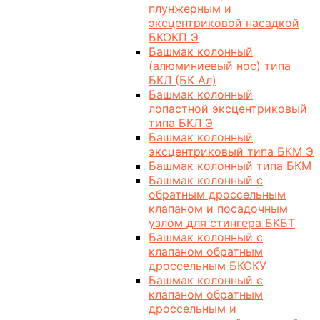
плунжерным и
эксцентриковой насадкой
БКОКП Э
Башмак колонный
(алюминиевый нос) типа
БКЛ (БК Ал)
Башмак колонный
лопастной эксцентриковый
типа БКЛ Э
Башмак колонный
эксцентриковый типа БКМ Э
Башмак колонный типа БКМ
Башмак колонный с
обратным дроссельным
клапаном и посадочным
узлом для стингера БКБТ
Башмак колонный с
клапаном обратным
дроссельным БКОКУ
Башмак колонный с
клапаном обратным
дроссельным и