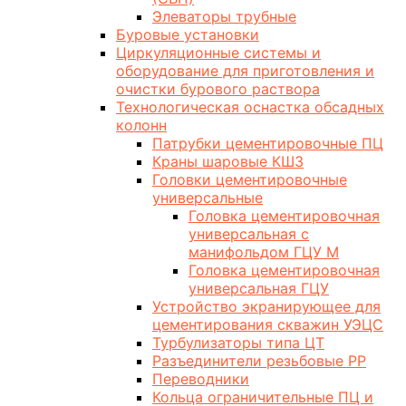
Элеваторы трубные
Буровые установки
Циркуляционные системы и
оборудование для приготовления и
очистки бурового раствора
Технологическая оснастка обсадных
колонн
Патрубки цементировочные ПЦ
Краны шаровые КШЗ
Головки цементировочные
универсальные
Головка цементировочная
универсальная с
манифольдом ГЦУ М
Головка цементировочная
универсальная ГЦУ
Устройство экранирующее для
цементирования скважин УЭЦС
Турбулизаторы типа ЦТ
Разъединители резьбовые РР
Переводники
Кольца ограничительные ПЦ и