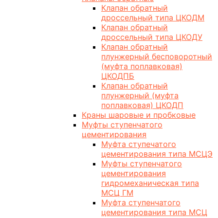
Клапан обратный
дроссельный типа ЦКОДМ
Клапан обратный
дроссельный типа ЦКОДУ
Клапан обратный
плунжерный бесповоротный
(муфта поплавковая)
ЦКОДПБ
Клапан обратный
плунжерный (муфта
поплавковая) ЦКОДП
Краны шаровые и пробковые
Муфты ступенчатого
цементирования
Муфта ступечатого
цементирования типа МСЦЭ
Муфты ступенчатого
цементирования
гидромеханическая типа
МСЦ ГМ
Муфта ступенчатого
цементирования типа МСЦ