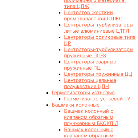
полимерного материала)
типа ЦПЖ
Центратор жесткий
прямолопастной ЦПЖС
Центраторы-турбулизаторы
литые алюминиевые ЦТГЛ
Центраторы роликовые типа
ЦР
Центраторы-турбулизаторы
пружинные ПЦ-3
Центраторы сварные
пружинные ПЦ
Центраторы пружинные ЦЦ
Центраторы цельные
полужесткие ЦПН
Герметизаторы устьевые
Герметизатор устьевой ГУ
Башмаки колонные
Башмак колонный с
клапаном обратным
плунжерным БКОКП Л
Башмак колонный с
клапаном обратным