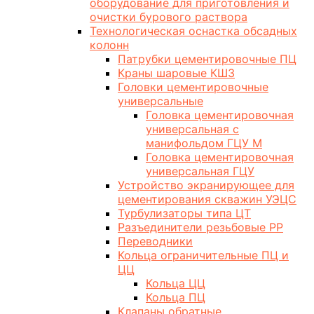
оборудование для приготовления и
очистки бурового раствора
Технологическая оснастка обсадных
колонн
Патрубки цементировочные ПЦ
Краны шаровые КШЗ
Головки цементировочные
универсальные
Головка цементировочная
универсальная с
манифольдом ГЦУ М
Головка цементировочная
универсальная ГЦУ
Устройство экранирующее для
цементирования скважин УЭЦС
Турбулизаторы типа ЦТ
Разъединители резьбовые РР
Переводники
Кольца ограничительные ПЦ и
ЦЦ
Кольца ЦЦ
Кольца ПЦ
Клапаны обратные