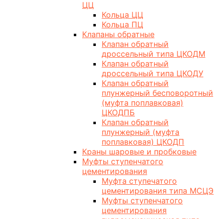
ЦЦ
Кольца ЦЦ
Кольца ПЦ
Клапаны обратные
Клапан обратный
дроссельный типа ЦКОДМ
Клапан обратный
дроссельный типа ЦКОДУ
Клапан обратный
плунжерный бесповоротный
(муфта поплавковая)
ЦКОДПБ
Клапан обратный
плунжерный (муфта
поплавковая) ЦКОДП
Краны шаровые и пробковые
Муфты ступенчатого
цементирования
Муфта ступечатого
цементирования типа МСЦЭ
Муфты ступенчатого
цементирования