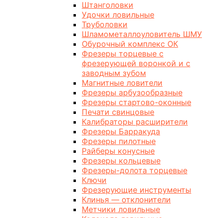
Штанголовки
Удочки ловильные
Труболовки
Шламометаллоуловитель ШМУ
Обурочный комплекс ОК
Фрезеры торцевые с
фрезерующей воронкой и с
заводным зубом
Магнитные ловители
Фрезеры арбузообразные
Фрезеры стартово-оконные
Печати свинцовые
Калибраторы расширители
Фрезеры Барракуда
Фрезеры пилотные
Райберы конусные
Фрезеры кольцевые
Фрезеры-долота торцевые
Ключи
Фрезерующие инструменты
Клинья — отклонители
Метчики ловильные