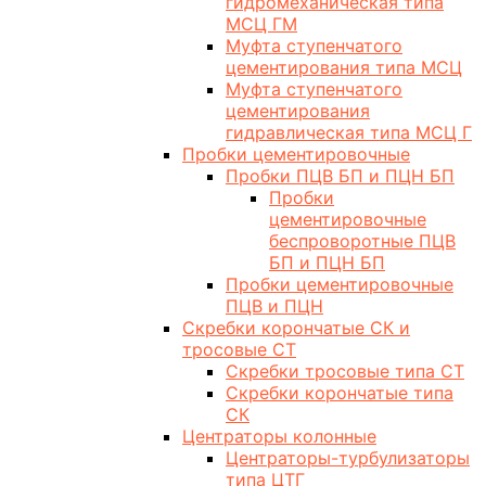
гидромеханическая типа
МСЦ ГМ
Муфта ступенчатого
цементирования типа МСЦ
Муфта ступенчатого
цементирования
гидравлическая типа МСЦ Г
Пробки цементировочные
Пробки ПЦВ БП и ПЦН БП
Пробки
цементировочные
беспроворотные ПЦВ
БП и ПЦН БП
Пробки цементировочные
ПЦВ и ПЦН
Скребки корончатые СК и
тросовые СТ
Скребки тросовые типа СТ
Скребки корончатые типа
СК
Центраторы колонные
Центраторы-турбулизаторы
типа ЦТГ