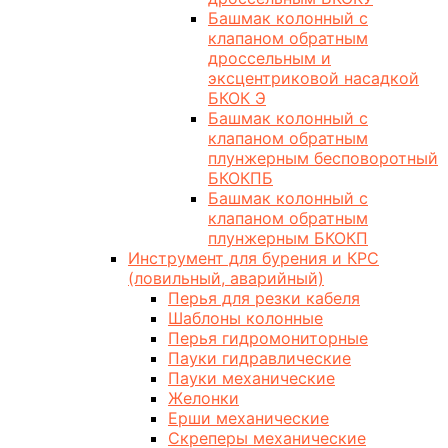
Башмак колонный с
клапаном обратным
дроссельным и
эксцентриковой насадкой
БКОК Э
Башмак колонный с
клапаном обратным
плунжерным бесповоротный
БКОКПБ
Башмак колонный с
клапаном обратным
плунжерным БКОКП
Инструмент для бурения и КРС
(ловильный, аварийный)
Перья для резки кабеля
Шаблоны колонные
Перья гидромониторные
Пауки гидравлические
Пауки механические
Желонки
Ерши механические
Скреперы механические