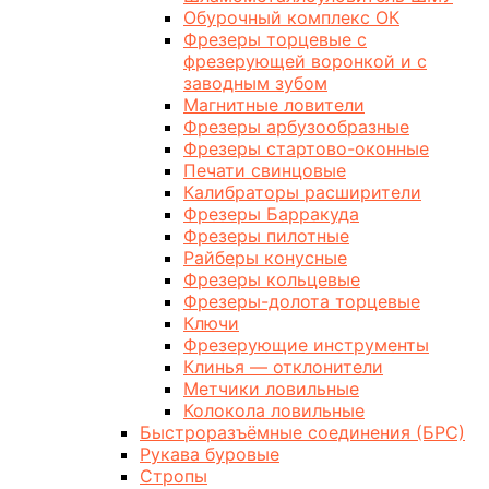
Обурочный комплекс ОК
Фрезеры торцевые с
фрезерующей воронкой и с
заводным зубом
Магнитные ловители
Фрезеры арбузообразные
Фрезеры стартово-оконные
Печати свинцовые
Калибраторы расширители
Фрезеры Барракуда
Фрезеры пилотные
Райберы конусные
Фрезеры кольцевые
Фрезеры-долота торцевые
Ключи
Фрезерующие инструменты
Клинья — отклонители
Метчики ловильные
Колокола ловильные
Быстроразъёмные соединения (БРС)
Рукава буровые
Стропы