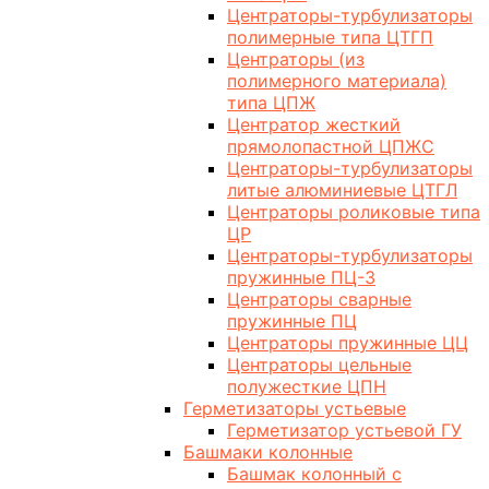
Центраторы-турбулизаторы
полимерные типа ЦТГП
Центраторы (из
полимерного материала)
типа ЦПЖ
Центратор жесткий
прямолопастной ЦПЖС
Центраторы-турбулизаторы
литые алюминиевые ЦТГЛ
Центраторы роликовые типа
ЦР
Центраторы-турбулизаторы
пружинные ПЦ-3
Центраторы сварные
пружинные ПЦ
Центраторы пружинные ЦЦ
Центраторы цельные
полужесткие ЦПН
Герметизаторы устьевые
Герметизатор устьевой ГУ
Башмаки колонные
Башмак колонный с