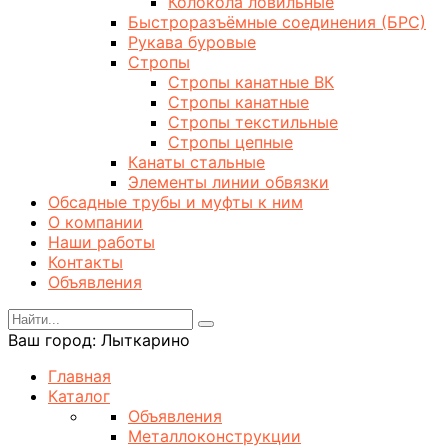
Колокола ловильные
Быстроразъёмные соединения (БРС)
Рукава буровые
Стропы
Стропы канатные ВК
Стропы канатные
Стропы текстильные
Стропы цепные
Канаты стальные
Элементы линии обвязки
Обсадные трубы и муфты к ним
О компании
Наши работы
Контакты
Объявления
Ваш город:
Лыткарино
Главная
Каталог
Объявления
Металлоконструкции