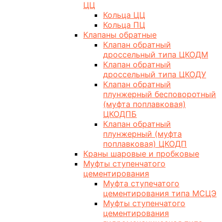
ЦЦ
Кольца ЦЦ
Кольца ПЦ
Клапаны обратные
Клапан обратный
дроссельный типа ЦКОДМ
Клапан обратный
дроссельный типа ЦКОДУ
Клапан обратный
плунжерный бесповоротный
(муфта поплавковая)
ЦКОДПБ
Клапан обратный
плунжерный (муфта
поплавковая) ЦКОДП
Краны шаровые и пробковые
Муфты ступенчатого
цементирования
Муфта ступечатого
цементирования типа МСЦЭ
Муфты ступенчатого
цементирования