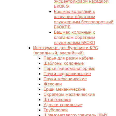
эксцентриковой насадкой
БКОК Э
Башмак колонный с
клапаном обратным
плунжерным бесповоротный
БКОКПБ
Башмак колонный с
клапаном обратным
плунжерным БКОКП
Инструмент для бурения и КРС
(ловильный, аварийный)
Перья для резки кабеля
Шаблоны колонные
Перья гидромониторные
Пауки гидравлические
Пауки механические
Желонки
Ерши механические
Скреперы механические
Штанголовки
Удочки ловильные
Труболовки
Шламометаллоуловитель ШМУ