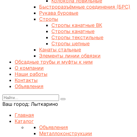
Колокола ловильные
Быстроразъёмные соединения (БРС)
Рукава буровые
Стропы
Стропы канатные ВК
Стропы канатные
Стропы текстильные
Стропы цепные
Канаты стальные
Элементы линии обвязки
Обсадные трубы и муфты к ним
О компании
Наши работы
Контакты
Объявления
Ваш город:
Лыткарино
Главная
Каталог
Объявления
Металлоконструкции