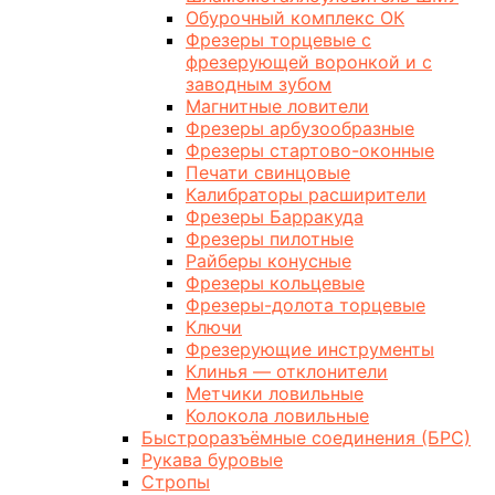
Обурочный комплекс ОК
Фрезеры торцевые с
фрезерующей воронкой и с
заводным зубом
Магнитные ловители
Фрезеры арбузообразные
Фрезеры стартово-оконные
Печати свинцовые
Калибраторы расширители
Фрезеры Барракуда
Фрезеры пилотные
Райберы конусные
Фрезеры кольцевые
Фрезеры-долота торцевые
Ключи
Фрезерующие инструменты
Клинья — отклонители
Метчики ловильные
Колокола ловильные
Быстроразъёмные соединения (БРС)
Рукава буровые
Стропы