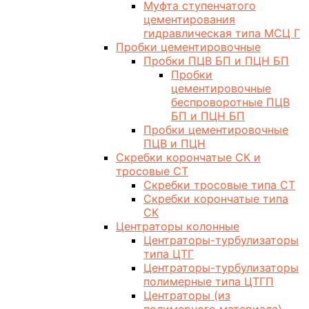
Муфта ступенчатого
цементирования
гидравлическая типа МСЦ Г
Пробки цементировочные
Пробки ПЦВ БП и ПЦН БП
Пробки
цементировочные
беспроворотные ПЦВ
БП и ПЦН БП
Пробки цементировочные
ПЦВ и ПЦН
Скребки корончатые СК и
тросовые СТ
Скребки тросовые типа СТ
Скребки корончатые типа
СК
Центраторы колонные
Центраторы-турбулизаторы
типа ЦТГ
Центраторы-турбулизаторы
полимерные типа ЦТГП
Центраторы (из