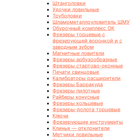
Штанголовки
Удочки ловильные
Труболовки
Шламометаллоуловитель ШМУ
Обурочный комплекс ОК
Фрезеры торцевые с
фрезерующей воронкой и с
заводным зубом
Магнитные ловители
Фрезеры арбузообразные
Фрезеры стартово-оконные
Печати свинцовые
Калибраторы расширители
Фрезеры Барракуда
Фрезеры пилотные
Райберы конусные
Фрезеры кольцевые
Фрезеры-долота торцевые
Ключи
Фрезерующие инструменты
Клинья — отклонители
Метчики ловильные