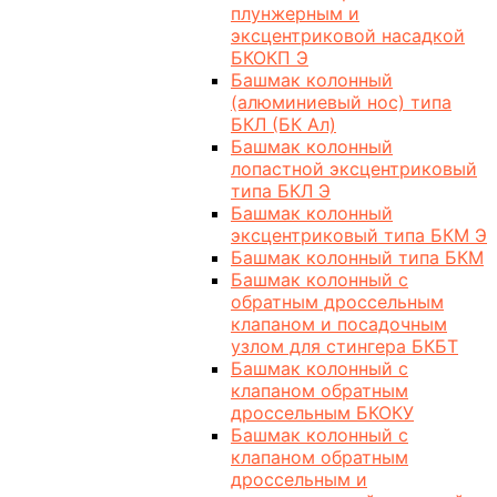
плунжерным и
эксцентриковой насадкой
БКОКП Э
Башмак колонный
(алюминиевый нос) типа
БКЛ (БК Ал)
Башмак колонный
лопастной эксцентриковый
типа БКЛ Э
Башмак колонный
эксцентриковый типа БКМ Э
Башмак колонный типа БКМ
Башмак колонный с
обратным дроссельным
клапаном и посадочным
узлом для стингера БКБТ
Башмак колонный с
клапаном обратным
дроссельным БКОКУ
Башмак колонный с
клапаном обратным
дроссельным и