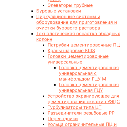
Элеваторы трубные
Буровые установки
Циркуляционные системы и
оборудование для приготовления и
очистки бурового раствора
Технологическая оснастка обсадных
колонн
Патрубки цементировочные ПЦ
Краны шаровые КШЗ
Головки цементировочные
универсальные
Головка цементировочная
универсальная с
манифольдом ГЦУ М
Головка цементировочная
универсальная ГЦУ
Устройство экранирующее для
цементирования скважин УЭЦС
Турбулизаторы типа ЦТ
Разъединители резьбовые РР
Переводники
Кольца ограничительные ПЦ и