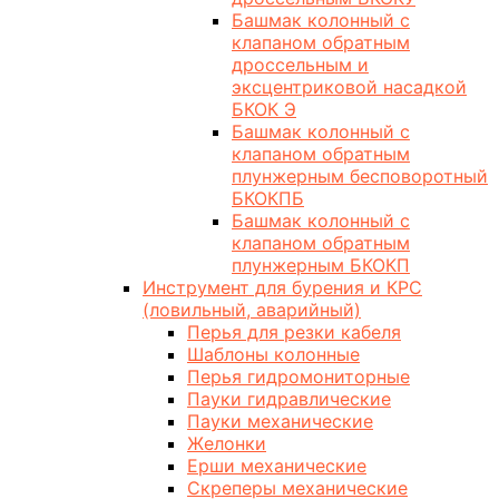
Башмак колонный с
клапаном обратным
дроссельным и
эксцентриковой насадкой
БКОК Э
Башмак колонный с
клапаном обратным
плунжерным бесповоротный
БКОКПБ
Башмак колонный с
клапаном обратным
плунжерным БКОКП
Инструмент для бурения и КРС
(ловильный, аварийный)
Перья для резки кабеля
Шаблоны колонные
Перья гидромониторные
Пауки гидравлические
Пауки механические
Желонки
Ерши механические
Скреперы механические