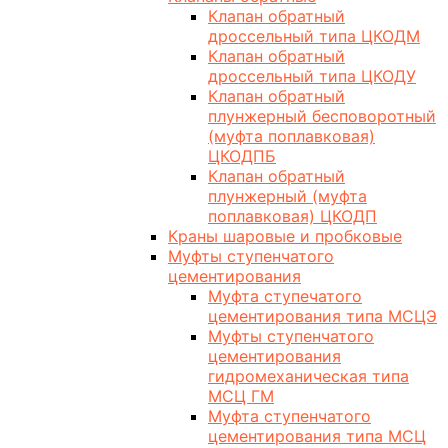
Клапан обратный
дроссельный типа ЦКОДМ
Клапан обратный
дроссельный типа ЦКОДУ
Клапан обратный
плунжерный бесповоротный
(муфта поплавковая)
ЦКОДПБ
Клапан обратный
плунжерный (муфта
поплавковая) ЦКОДП
Краны шаровые и пробковые
Муфты ступенчатого
цементирования
Муфта ступечатого
цементирования типа МСЦЭ
Муфты ступенчатого
цементирования
гидромеханическая типа
МСЦ ГМ
Муфта ступенчатого
цементирования типа МСЦ