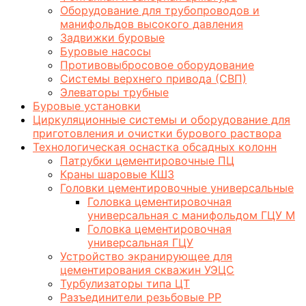
Оборудование для трубопроводов и
манифольдов высокого давления
Задвижки буровые
Буровые насосы
Противовыбросовое оборудование
Системы верхнего привода (СВП)
Элеваторы трубные
Буровые установки
Циркуляционные системы и оборудование для
приготовления и очистки бурового раствора
Технологическая оснастка обсадных колонн
Патрубки цементировочные ПЦ
Краны шаровые КШЗ
Головки цементировочные универсальные
Головка цементировочная
универсальная с манифольдом ГЦУ М
Головка цементировочная
универсальная ГЦУ
Устройство экранирующее для
цементирования скважин УЭЦС
Турбулизаторы типа ЦТ
Разъединители резьбовые РР