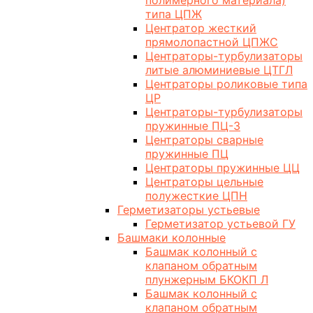
полимерного материала)
типа ЦПЖ
Центратор жесткий
прямолопастной ЦПЖС
Центраторы-турбулизаторы
литые алюминиевые ЦТГЛ
Центраторы роликовые типа
ЦР
Центраторы-турбулизаторы
пружинные ПЦ-3
Центраторы сварные
пружинные ПЦ
Центраторы пружинные ЦЦ
Центраторы цельные
полужесткие ЦПН
Герметизаторы устьевые
Герметизатор устьевой ГУ
Башмаки колонные
Башмак колонный с
клапаном обратным
плунжерным БКОКП Л
Башмак колонный с
клапаном обратным