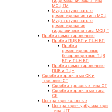
гидромеханическая типа
МСЦ ГМ
Муфта ступенчатого
цементирования типа МСЦ
Муфта ступенчатого
цементирования
гидравлическая типа МСЦ Г
Пробки цементировочные
Пробки ПЦВ БП и ПЦН БП
Пробки
цементировочные
беспроворотные ПЦВ
БП и ПЦН БП
Пробки цементировочные
ПЦВ и ПЦН
Скребки корончатые СК и
тросовые СТ
Скребки тросовые типа СТ
Скребки корончатые типа
СК
Центраторы колонные
Центраторы-турбулизаторы
типа ЦТГ