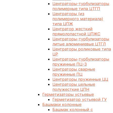
Центраторы-турбулизаторы
полимерные типа ЦТГП
Центраторы (из
полимерного материала)
типа ЦПЖ
Центратор жесткий
прямолопастной ЦПЖС
Центраторы-турбулизаторы
литые алюминиевые ЦТГЛ
Центраторы роликовые типа
ЦР
Центраторы-турбулизаторы
пружинные ПЦ-3
Центраторы сварные
пружинные ПЦ
Центраторы пружинные ЦЦ
Центраторы цельные
полужесткие ЦПН
Герметизаторы устьевые
Герметизатор устьевой ГУ
Башмаки колонные
Башмак колонный с