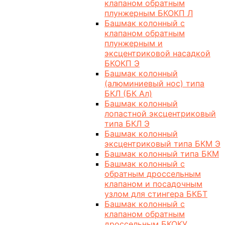
клапаном обратным
плунжерным БКОКП Л
Башмак колонный с
клапаном обратным
плунжерным и
эксцентриковой насадкой
БКОКП Э
Башмак колонный
(алюминиевый нос) типа
БКЛ (БК Ал)
Башмак колонный
лопастной эксцентриковый
типа БКЛ Э
Башмак колонный
эксцентриковый типа БКМ Э
Башмак колонный типа БКМ
Башмак колонный с
обратным дроссельным
клапаном и посадочным
узлом для стингера БКБТ
Башмак колонный с
клапаном обратным
дроссельным БКОКУ