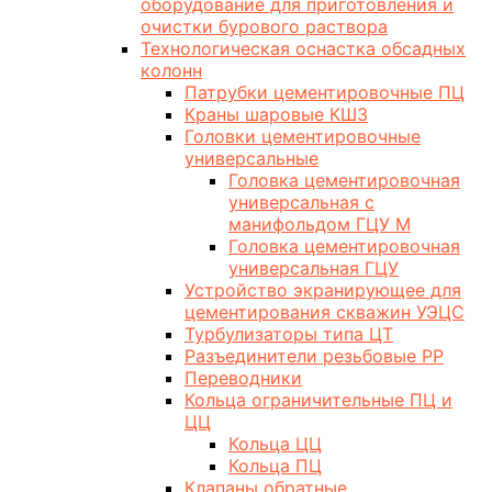
оборудование для приготовления и
очистки бурового раствора
Технологическая оснастка обсадных
колонн
Патрубки цементировочные ПЦ
Краны шаровые КШЗ
Головки цементировочные
универсальные
Головка цементировочная
универсальная с
манифольдом ГЦУ М
Головка цементировочная
универсальная ГЦУ
Устройство экранирующее для
цементирования скважин УЭЦС
Турбулизаторы типа ЦТ
Разъединители резьбовые РР
Переводники
Кольца ограничительные ПЦ и
ЦЦ
Кольца ЦЦ
Кольца ПЦ
Клапаны обратные