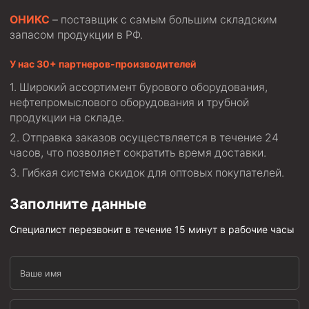
ОНИКС
– поставщик с самым большим складским
Муфта ОТТМ 146
запасом продукции в РФ.
Муфта БТС 324
У нас 30+ партнеров-производителей
Муфта БТС 245
Широкий ассортимент бурового оборудования,
Муфта БТС 178
нефтепромыслового оборудования и трубной
Муфта БТС 168
продукции на складе.
Отправка заказов осуществляется в течение 24
Муфта ОТТМ 127
часов, что позволяет сократить время доставки.
Муфта БТС 146
Гибкая система скидок для оптовых покупателей.
Муфта ОТТМ 245
Заполните данные
Муфта ОТТМ 324
Специалист перезвонит в течение 15 минут в рабочие часы
Муфта ОТТМ 178
Муфта ОТТМ 168
Ваше имя
Муфта ОТТМ 114
Муфта ОТТГ 168