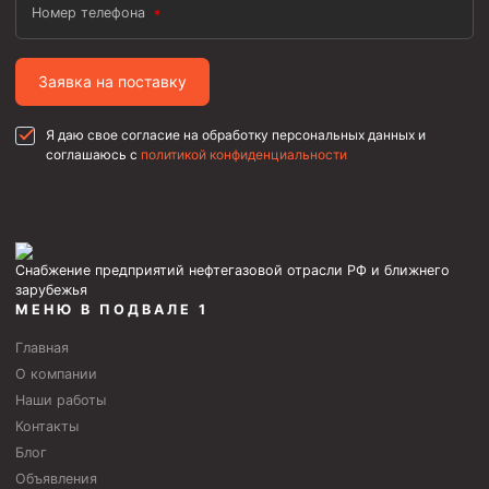
Номер телефона
Муфта ОТТГ 146
Муфта ОТТГ 127
Заявка на поставку
Муфта ОТТГ 114
Я даю свое согласие на обработку персональных данных и
Буровое оборудование
соглашаюсь с
политикой конфиденциальности
Фонтанная и запорная арматура
Оборудование для трубопроводов и манифольдов
высокого давления
Задвижки буровые
Снабжение предприятий нефтегазовой отрасли РФ и ближнего
зарубежья
Буровые насосы
МЕНЮ В ПОДВАЛЕ 1
Противовыбросовое оборудование
Главная
О компании
Системы верхнего привода (СВП)
Наши работы
Элеваторы трубные
Контакты
Блог
Буровые установки
Объявления