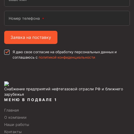
Циркуляционные системы и оборудование для
приготовления и очистки бурового раствора
Технологическая оснастка обсадных колонн
Номер телефона
Патрубки цементировочные ПЦ
Краны шаровые КШЗ
Заявка на поставку
Головки цементировочные универсальные
Я даю свое согласие на обработку персональных данных и
Устройство экранирующее для цементирования
соглашаюсь с
политикой конфиденциальности
скважин УЭЦС
Турбулизаторы типа ЦТ
Разъединители резьбовые РР
Снабжение предприятий нефтегазовой отрасли РФ и ближнего
Переводники
зарубежья
МЕНЮ В ПОДВАЛЕ 1
Кольца ограничительные ПЦ и ЦЦ
Главная
Клапаны обратные
О компании
Краны шаровые и пробковые
Наши работы
Муфты ступенчатого цементирования
Контакты