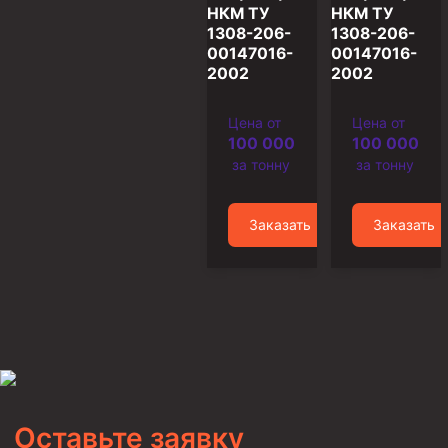
НКМ ТУ
НКМ ТУ
1308-206-
1308-206-
Муфта ОТТМ 146
00147016-
00147016-
Муфта БТС 324
2002
2002
Муфта БТС 245
Цена от
Цена от
Муфта БТС 178
100 000
100 000
за тонну
за тонну
Муфта БТС 168
Муфта ОТТМ 127
Заказать
Заказать
Муфта БТС 146
Муфта ОТТМ 245
Муфта ОТТМ 324
Муфта ОТТМ 178
Муфта ОТТМ 168
Муфта ОТТМ 114
Оставьте заявку
Муфта ОТТГ 168