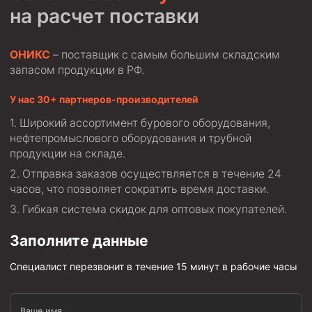
на расчет поставки
Муфта ОТТГ 146
Муфта ОТТГ 127
ОНИКС
– поставщик с самым большим складским
Муфта ОТТГ 114
запасом продукции в РФ.
Буровое оборудование
У нас 30+ партнеров-производителей
Фонтанная и запорная арматура
Широкий ассортимент бурового оборудования,
Оборудование для трубопроводов и манифольдов
нефтепромыслового оборудования и трубной
высокого давления
продукции на складе.
Задвижки буровые
Отправка заказов осуществляется в течение 24
часов, что позволяет сократить время доставки.
Буровые насосы
Гибкая система скидок для оптовых покупателей.
Противовыбросовое оборудование
Заполните данные
Системы верхнего привода (СВП)
Элеваторы трубные
Специалист перезвонит в течение 15 минут в рабочие часы
Буровые установки
Ваше имя