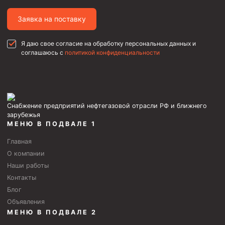
Муфта ОТТГ 146
Заявка на поставку
Муфта ОТТГ 127
Муфта ОТТГ 114
Я даю свое согласие на обработку персональных данных и
соглашаюсь с
политикой конфиденциальности
Буровое оборудование
Фонтанная и запорная арматура
Оборудование для трубопроводов и манифольдов
Снабжение предприятий нефтегазовой отрасли РФ и ближнего
высокого давления
зарубежья
Задвижки буровые
МЕНЮ В ПОДВАЛЕ 1
Буровые насосы
Главная
О компании
Противовыбросовое оборудование
Наши работы
Системы верхнего привода (СВП)
Контакты
Блог
Элеваторы трубные
Объявления
МЕНЮ В ПОДВАЛЕ 2
Буровые установки