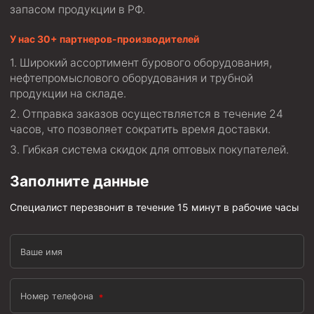
запасом продукции в РФ.
Муфта ОТТМ 146
У нас 30+ партнеров-производителей
Муфта БТС 324
Широкий ассортимент бурового оборудования,
Муфта БТС 245
нефтепромыслового оборудования и трубной
продукции на складе.
Муфта БТС 178
Отправка заказов осуществляется в течение 24
Муфта БТС 168
часов, что позволяет сократить время доставки.
Муфта ОТТМ 127
Гибкая система скидок для оптовых покупателей.
Муфта БТС 146
Заполните данные
Муфта ОТТМ 245
Специалист перезвонит в течение 15 минут в рабочие часы
Муфта ОТТМ 324
Муфта ОТТМ 178
Ваше имя
Муфта ОТТМ 168
Муфта ОТТМ 114
Номер телефона
Муфта ОТТГ 168