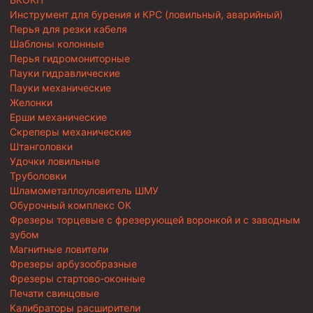
Инструмент для бурения и КРС (ловильный, аварийный)
Перья для резки кабеля
Шаблоны колонные
Перья гидромониторные
Пауки гидравлические
Пауки механические
Желонки
Ерши механические
Скреперы механические
Штанголовки
Удочки ловильные
Труболовки
Шламометаллоуловитель ШМУ
Обурочный комплекс ОК
Фрезеры торцевые с фрезерующей воронкой и с заводным
зубом
Магнитные ловители
Фрезеры арбузообразные
Фрезеры стартово-оконные
Печати свинцовые
Калибраторы расширители