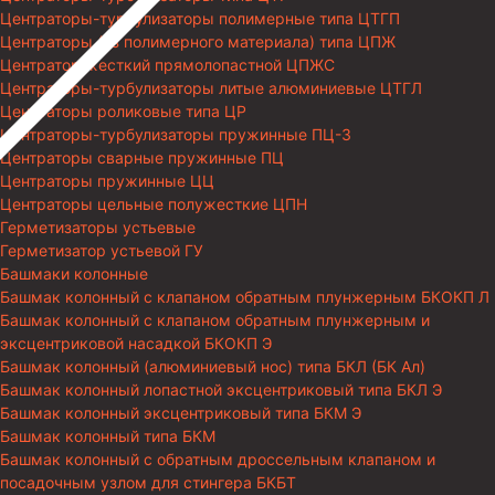
Центраторы-турбулизаторы полимерные типа ЦТГП
Центраторы (из полимерного материала) типа ЦПЖ
Центратор жесткий прямолопастной ЦПЖС
Центраторы-турбулизаторы литые алюминиевые ЦТГЛ
Центраторы роликовые типа ЦР
Центраторы-турбулизаторы пружинные ПЦ-3
Центраторы сварные пружинные ПЦ
Центраторы пружинные ЦЦ
Центраторы цельные полужесткие ЦПН
Герметизаторы устьевые
Герметизатор устьевой ГУ
Башмаки колонные
Башмак колонный с клапаном обратным плунжерным БКОКП Л
Башмак колонный с клапаном обратным плунжерным и
эксцентриковой насадкой БКОКП Э
Башмак колонный (алюминиевый нос) типа БКЛ (БК Ал)
Башмак колонный лопастной эксцентриковый типа БКЛ Э
Башмак колонный эксцентриковый типа БКМ Э
Башмак колонный типа БКМ
Башмак колонный с обратным дроссельным клапаном и
посадочным узлом для стингера БКБТ