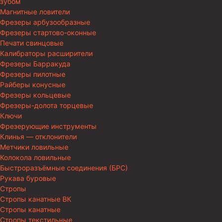
зубом
Магнитные ловители
Фрезеры арбузообразные
Фрезеры стартово-оконные
Печати свинцовые
Калибраторы расширители
Фрезеры Барракуда
Фрезеры пилотные
Райберы конусные
Фрезеры кольцевые
Фрезеры-долота торцевые
Ключи
Фрезерующие инструменты
Клинья — отклонители
Метчики ловильные
Колокола ловильные
Быстроразъёмные соединения (БРС)
Рукава буровые
Стропы
Стропы канатные ВК
Стропы канатные
Стропы текстильные