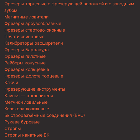
Фрезеры торцевые с фрезерующей воронкой и с заводным
зубом
Магнитные ловители
Фрезеры арбузообразные
Фрезеры стартово-оконные
Печати свинцовые
Калибраторы расширители
Фрезеры Барракуда
Фрезеры пилотные
Райберы конусные
Фрезеры кольцевые
Фрезеры-долота торцевые
Ключи
Фрезерующие инструменты
Клинья — отклонители
Метчики ловильные
Колокола ловильные
Быстроразъёмные соединения (БРС)
Рукава буровые
Стропы
Стропы канатные ВК