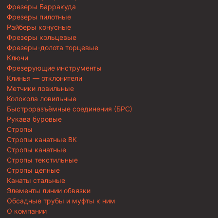
Фрезеры Барракуда
Фрезеры пилотные
Райберы конусные
Фрезеры кольцевые
Фрезеры-долота торцевые
Ключи
Фрезерующие инструменты
Клинья — отклонители
Метчики ловильные
Колокола ловильные
Быстроразъёмные соединения (БРС)
Рукава буровые
Стропы
Стропы канатные ВК
Стропы канатные
Стропы текстильные
Стропы цепные
Канаты стальные
Элементы линии обвязки
Обсадные трубы и муфты к ним
О компании