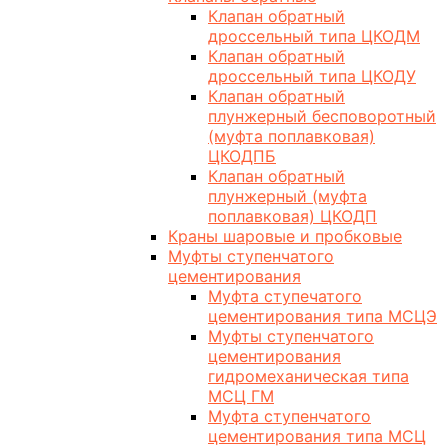
Клапан обратный
дроссельный типа ЦКОДМ
Клапан обратный
дроссельный типа ЦКОДУ
Клапан обратный
плунжерный бесповоротный
(муфта поплавковая)
ЦКОДПБ
Клапан обратный
плунжерный (муфта
поплавковая) ЦКОДП
Краны шаровые и пробковые
Муфты ступенчатого
цементирования
Муфта ступечатого
цементирования типа МСЦЭ
Муфты ступенчатого
цементирования
гидромеханическая типа
МСЦ ГМ
Муфта ступенчатого
цементирования типа МСЦ