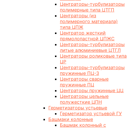
Центраторы-турбулизаторы
полимерные типа ЦТГП
Центраторы (из
полимерного материала)
типа ЦПЖ
Центратор жесткий
прямолопастной ЦПЖС
Центраторы-турбулизаторы
литые алюминиевые ЦТГЛ
Центраторы роликовые типа
ЦР
Центраторы-турбулизаторы
пружинные ПЦ-3
Центраторы сварные
пружинные ПЦ
Центраторы пружинные ЦЦ
Центраторы цельные
полужесткие ЦПН
Герметизаторы устьевые
Герметизатор устьевой ГУ
Башмаки колонные
Башмак колонный с