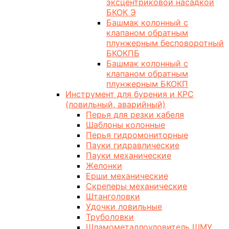
эксцентриковой насадкой
БКОК Э
Башмак колонный с
клапаном обратным
плунжерным бесповоротный
БКОКПБ
Башмак колонный с
клапаном обратным
плунжерным БКОКП
Инструмент для бурения и КРС
(ловильный, аварийный)
Перья для резки кабеля
Шаблоны колонные
Перья гидромониторные
Пауки гидравлические
Пауки механические
Желонки
Ерши механические
Скреперы механические
Штанголовки
Удочки ловильные
Труболовки
Шламометаллоуловитель ШМУ