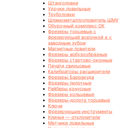
Штанголовки
Удочки ловильные
Труболовки
Шламометаллоуловитель ШМУ
Обурочный комплекс ОК
Фрезеры торцевые с
фрезерующей воронкой и с
заводным зубом
Магнитные ловители
Фрезеры арбузообразные
Фрезеры стартово-оконные
Печати свинцовые
Калибраторы расширители
Фрезеры Барракуда
Фрезеры пилотные
Райберы конусные
Фрезеры кольцевые
Фрезеры-долота торцевые
Ключи
Фрезерующие инструменты
Клинья — отклонители
Метчики ловильные