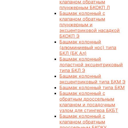
клапаном обратным
плунжерным БКОКП Л
Башмак колонный с
клапаном обратным
плунжерным и
эксцентриковой насадкой
БКОКП Э
Башмак колонный
(алюминиевый нос) типа
БКЛ (БК Ал)
Башмак колонный
лопастной эксцентриковый
типа БКЛ Э
Башмак колонный
эксцентриковый типа БКМ Э
Башмак колонный типа БКМ
Башмак колонный с
обратным дроссельным
клапаном и посадочным
узлом для стингера БКБТ
Башмак колонный с
клапаном обратным
дроссельным БКОКУ