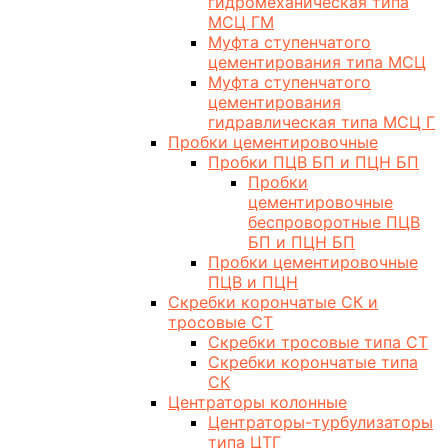
гидромеханическая типа
МСЦ ГМ
Муфта ступенчатого
цементирования типа МСЦ
Муфта ступенчатого
цементирования
гидравлическая типа МСЦ Г
Пробки цементировочные
Пробки ПЦВ БП и ПЦН БП
Пробки
цементировочные
беспроворотные ПЦВ
БП и ПЦН БП
Пробки цементировочные
ПЦВ и ПЦН
Скребки корончатые СК и
тросовые СТ
Скребки тросовые типа СТ
Скребки корончатые типа
СК
Центраторы колонные
Центраторы-турбулизаторы
типа ЦТГ