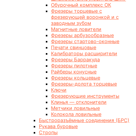
Обурочный комплекс ОК
Фрезеры торцевые с
фрезерующей воронкой и с
заводным зубом
Магнитные ловители
Фрезеры арбузообразные
Фрезеры стартово-оконные
Печати свинцовые
Калибраторы расширители
Фрезеры Барракуда
Фрезеры пилотные
Райберы конусные
Фрезеры кольцевые
Фрезеры-долота торцевые
Ключи
Фрезерующие инструменты
Клинья — отклонители
Метчики ловильные
Колокола ловильные
Быстроразъёмные соединения (БРС)
Рукава буровые
Стропы