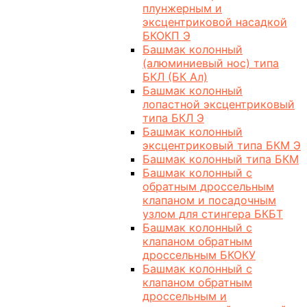
плунжерным и
эксцентриковой насадкой
БКОКП Э
Башмак колонный
(алюминиевый нос) типа
БКЛ (БК Ал)
Башмак колонный
лопастной эксцентриковый
типа БКЛ Э
Башмак колонный
эксцентриковый типа БКМ Э
Башмак колонный типа БКМ
Башмак колонный с
обратным дроссельным
клапаном и посадочным
узлом для стингера БКБТ
Башмак колонный с
клапаном обратным
дроссельным БКОКУ
Башмак колонный с
клапаном обратным
дроссельным и