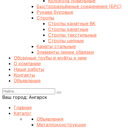
Колокола ловильные
Быстроразъёмные соединения (БРС)
Рукава буровые
Стропы
Стропы канатные ВК
Стропы канатные
Стропы текстильные
Стропы цепные
Канаты стальные
Элементы линии обвязки
Обсадные трубы и муфты к ним
О компании
Наши работы
Контакты
Объявления
Ваш город:
Ангарск
Главная
Каталог
Объявления
Металлоконструкции