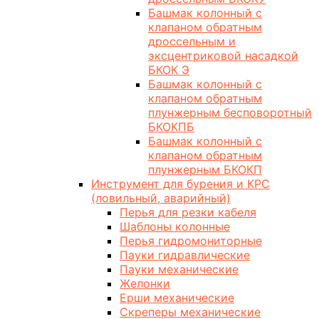
Башмак колонный с
клапаном обратным
дроссельным и
эксцентриковой насадкой
БКОК Э
Башмак колонный с
клапаном обратным
плунжерным бесповоротный
БКОКПБ
Башмак колонный с
клапаном обратным
плунжерным БКОКП
Инструмент для бурения и КРС
(ловильный, аварийный)
Перья для резки кабеля
Шаблоны колонные
Перья гидромониторные
Пауки гидравлические
Пауки механические
Желонки
Ерши механические
Скреперы механические