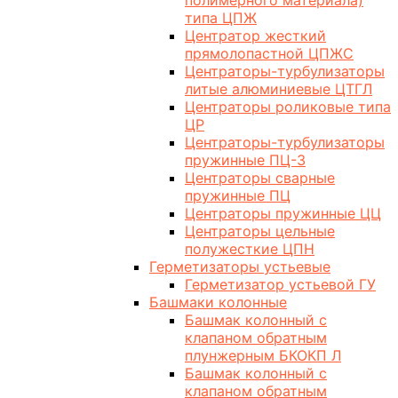
полимерного материала)
типа ЦПЖ
Центратор жесткий
прямолопастной ЦПЖС
Центраторы-турбулизаторы
литые алюминиевые ЦТГЛ
Центраторы роликовые типа
ЦР
Центраторы-турбулизаторы
пружинные ПЦ-3
Центраторы сварные
пружинные ПЦ
Центраторы пружинные ЦЦ
Центраторы цельные
полужесткие ЦПН
Герметизаторы устьевые
Герметизатор устьевой ГУ
Башмаки колонные
Башмак колонный с
клапаном обратным
плунжерным БКОКП Л
Башмак колонный с
клапаном обратным