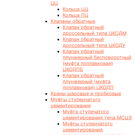
ЦЦ
Кольца ЦЦ
Кольца ПЦ
Клапаны обратные
Клапан обратный
дроссельный типа ЦКОДМ
Клапан обратный
дроссельный типа ЦКОДУ
Клапан обратный
плунжерный бесповоротный
(муфта поплавковая)
ЦКОДПБ
Клапан обратный
плунжерный (муфта
поплавковая) ЦКОДП
Краны шаровые и пробковые
Муфты ступенчатого
цементирования
Муфта ступечатого
цементирования типа МСЦЭ
Муфты ступенчатого
цементирования