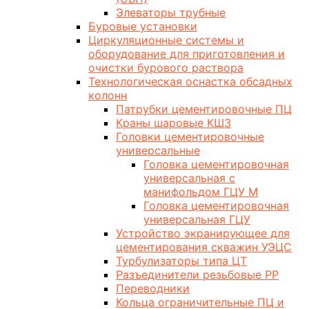
Элеваторы трубные
Буровые установки
Циркуляционные системы и
оборудование для приготовления и
очистки бурового раствора
Технологическая оснастка обсадных
колонн
Патрубки цементировочные ПЦ
Краны шаровые КШЗ
Головки цементировочные
универсальные
Головка цементировочная
универсальная с
манифольдом ГЦУ М
Головка цементировочная
универсальная ГЦУ
Устройство экранирующее для
цементирования скважин УЭЦС
Турбулизаторы типа ЦТ
Разъединители резьбовые РР
Переводники
Кольца ограничительные ПЦ и