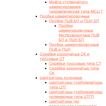
Муфта ступенчатого
цементирования
гидравлическая типа МСЦ Г
Пробки цементировочные
Пробки ПЦВ БП и ПЦН БП
Пробки
цементировочные
беспроворотные ПЦВ
БП и ПЦН БП
Пробки цементировочные
ПЦВ и ПЦН
Скребки корончатые СК и
тросовые СТ
Скребки тросовые типа СТ
Скребки корончатые типа
СК
Центраторы колонные
Центраторы-турбулизаторы
типа ЦТГ
Центраторы-турбулизаторы
полимерные типа ЦТГП
Центраторы (из