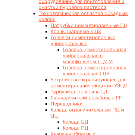
оборудование для приготовления и
очистки бурового раствора
Технологическая оснастка обсадных
колонн
Патрубки цементировочные ПЦ
Краны шаровые КШЗ
Головки цементировочные
универсальные
Головка цементировочная
универсальная с
манифольдом ГЦУ М
Головка цементировочная
универсальная ГЦУ
Устройство экранирующее для
цементирования скважин УЭЦС
Турбулизаторы типа ЦТ
Разъединители резьбовые РР
Переводники
Кольца ограничительные ПЦ и
ЦЦ
Кольца ЦЦ
Кольца ПЦ
Клапаны обратные