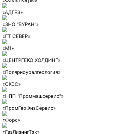
«Факел Югры»
«АДГЕЗ»
«ЗНО "БУРАН"»
«ГТ СЕВЕР»
«М1»
«ЦЕНТРГЕКО ХОЛДИНГ»
«Полярноуралгеология»
«СКЭС»
«НПП "Проммашсервис"»
«ПромГеоФизСервис»
«Форс»
«ГазЛизингТэк»