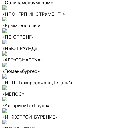
«Соликамскбумпром»
«НПО "ГРП ИНСТРУМЕНТ"»
«Крымгеология»
«ПО СТРОНГ»
«НЬЮ ГРАУНД»
«АРТ-ОСНАСТКА»
«Тюменьбургео»
«НПП "Тяжпрессмаш-Деталь"»
«МЕПОС»
«АлгоритмТехГрупп»
«ИНЖСТРОЙ-БУРЕНИЕ»