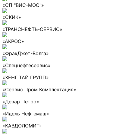
«СП "ВИС-МОС"»
«СКИК»
«ТРАНСНЕФТЬ-СЕРВИС»
«АКРОС»
«ФракДжет-Волга»
«Спецнефтесервис»
«ХЕНГ ТАЙ ГРУПП»
«Сервис Пром Комплектация»
«Девар Петро»
«Идель Нефтемаш»
«КАВДОЛОМИТ»