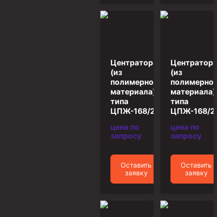
Муфта ОТТМ 146
Муфта БТС 324
Муфта БТС 245
Центратор
Центратор
Муфта БТС 178
(из
(из
Муфта БТС 168
полимерного
полимерно
материала)
материала)
Муфта ОТТМ 127
типа
типа
ЦПЖ-168/216
ЦПЖ-168/2
Муфта БТС 146
цена по
цена по
Муфта ОТТМ 245
запросу
запросу
Муфта ОТТМ 324
Муфта ОТТМ 178
Оставить
Оставить
заявку
заявку
Муфта ОТТМ 168
Муфта ОТТМ 114
Муфта ОТТГ 168