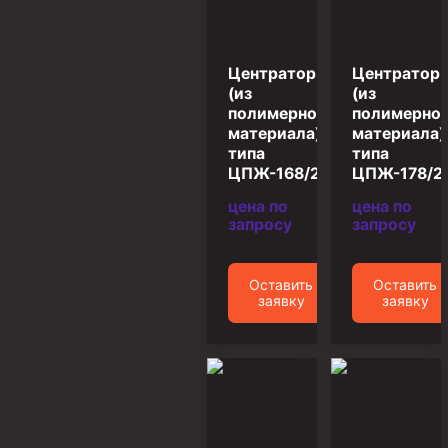
Муфта ОТТГ 146
Муфта ОТТГ 127
Центратор
Центратор
Муфта ОТТГ 114
(из
(из
полимерного
полимерно
Буровое оборудование
материала)
материала)
типа
типа
Фонтанная и запорная арматура
ЦПЖ-168/270
ЦПЖ-178/2
Оборудование для трубопроводов и манифольдов
цена по
цена по
высокого давления
запросу
запросу
Задвижки буровые
Буровые насосы
Оставить
Оставить
заявку
заявку
Противовыбросовое оборудование
Системы верхнего привода (СВП)
Элеваторы трубные
Буровые установки