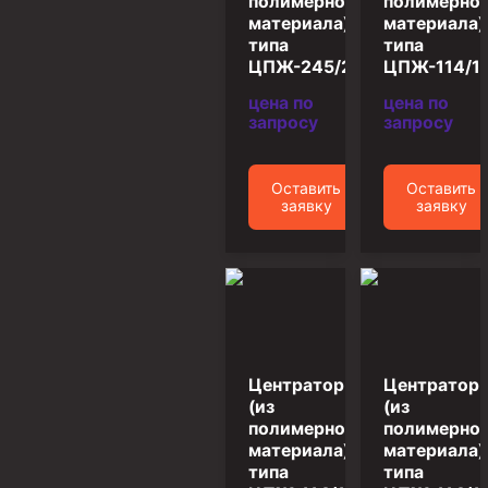
полимерного
полимерно
материала)
материала)
Пробки цементировочные
типа
типа
Скребки корончатые СК и тросовые СТ
ЦПЖ-245/295
ЦПЖ-114/1
Центраторы колонные
цена по
цена по
запросу
запросу
Герметизаторы устьевые
Башмаки колонные
Оставить
Оставить
заявку
заявку
Инструмент для бурения и КРС (ловильный, аварийный)
Перья для резки кабеля
Шаблоны колонные
Перья гидромониторные
Пауки гидравлические
Центратор
Центратор
Пауки механические
(из
(из
полимерного
полимерно
Желонки
материала)
материала)
типа
типа
Ерши механические