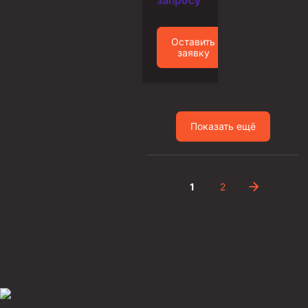
запросу
Фрезеры пилотные
Райберы конусные
Оставить
заявку
Фрезеры кольцевые
Фрезеры-долота торцевые
Ключи
Показать ещё
Фрезерующие инструменты
Клинья — отклонители
Метчики ловильные
1
2
Колокола ловильные
Быстроразъёмные соединения (БРС)
Рукава буровые
Стропы
Стропы канатные ВК