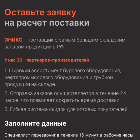
Стропы канатные
Оставьте заявку
Стропы текстильные
на расчет поставки
Стропы цепные
Канаты стальные
ОНИКС
– поставщик с самым большим складским
запасом продукции в РФ.
Элементы линии обвязки
У нас 30+ партнеров-производителей
Широкий ассортимент бурового оборудования,
нефтепромыслового оборудования и трубной
продукции на складе.
Отправка заказов осуществляется в течение 24
часов, что позволяет сократить время доставки.
Гибкая система скидок для оптовых покупателей.
Заполните данные
Специалист перезвонит в течение 15 минут в рабочие часы