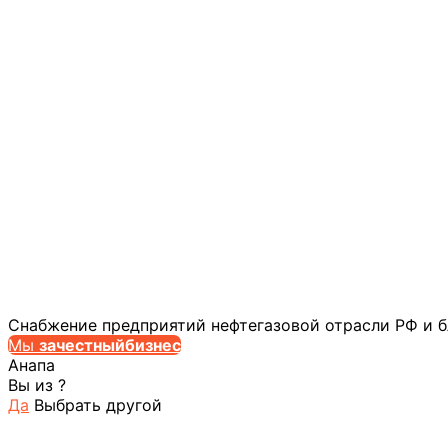
Снабжение предприятий нефтегазовой отрасли РФ и 
Мы
за
честныйбизнес
Анапа
Вы из
?
Да
Выбрать другой