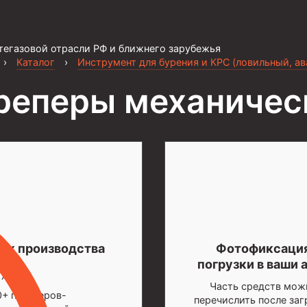
тегазовой отрасли РФ и ближнего зарубежья
›
Каталог
›
Инструмент для бурения и КРС (ловильный, а
реперы механичес
ок производства
Фотофиксаци
погрузки в ваши 
-7 дней
Часть средств мож
0+ партнеров-
перечислить после заг