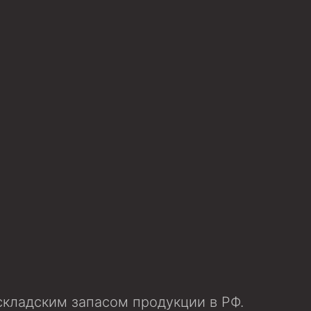
ийный)
вить
вку
кладским запасом продукции в РФ.