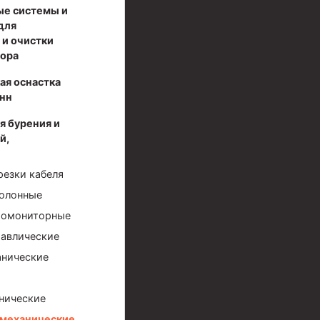
ые системы и
для
 и очистки
вора
ая оснастка
нн
я бурения и
й,
резки кабеля
олонные
ромониторные
равлические
анические
нические
механические