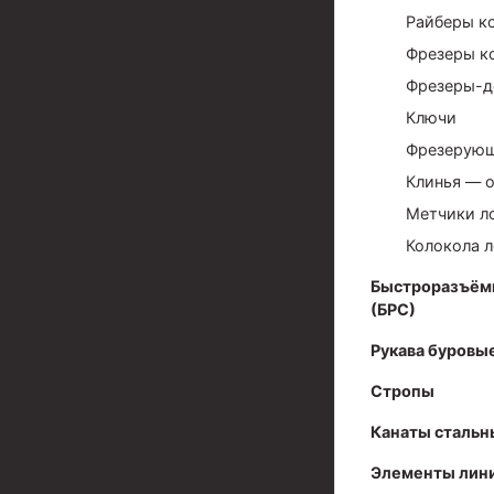
Задвижки буровые
Райберы к
Буровые насосы
Фрезеры к
Противовыбросовое оборудование
Фрезеры-д
Ключи
Системы верхнего привода (СВП)
Фрезерующ
Элеваторы трубные
Клинья — 
Буровые установки
Метчики л
Колокола 
Циркуляционные системы и оборудование для пр
Технологическая оснастка обсадных колонн
Быстроразъём
(БРС)
Патрубки цементировочные ПЦ
Рукава буровы
Краны шаровые КШЗ
Стропы
Головки цементировочные универсальные
Канаты стальн
Устройство экранирующее для цементировани
Элементы лини
Турбулизаторы типа ЦТ