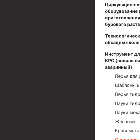
Циркуляционн
Муфты для обсадных труб
оборудование 
приготовления
Муфта ОТТМ 102
бурового раст
Муфта ОТТГ 245
Технологическ
обсадных коло
Муфта ОТТГ 178
Инструмент дл
Муфта ОТТМ 146
КРС (ловильны
Муфта БТС 324
аварийный)
Перья для 
Муфта БТС 245
Шаблоны к
Муфта БТС 178
Перья гид
Муфта БТС 168
Пауки гид
Пауки мех
Муфта ОТТМ 127
Желонки
Муфта БТС 146
Ерши меха
Муфта ОТТМ 245
Скреперы 