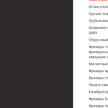
Штанголов
Муфта ОТТМ 324
Удочки ло
Муфта ОТТМ 178
Труболовк
Муфта ОТТМ 168
Шламомета
ШМУ
Муфта ОТТМ 114
Обурочный
Муфта ОТТГ 168
Фрезеры т
фрезерующ
Муфта ОТТГ 146
заводным 
Муфта ОТТГ 127
Магнитные
Муфта ОТТГ 114
Фрезеры а
Фрезеры с
Буровое оборудование
Печати св
Фонтанная и запорная арматура
Калибрато
Фрезеры Б
Оборудование для трубопроводов и манифольд
Фрезеры п