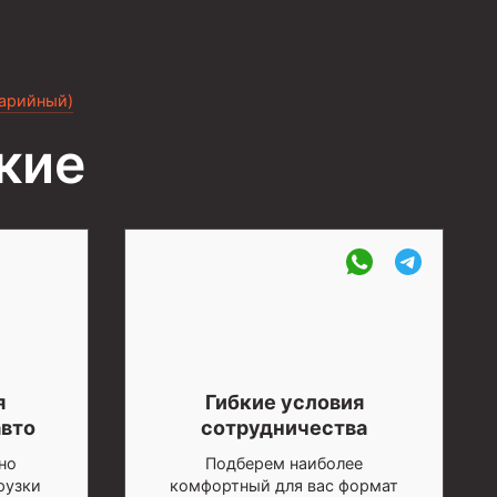
варийный)
кие
я
Гибкие условия
авто
сотрудничества
но
Подберем наиболее
рузки
комфортный для вас формат