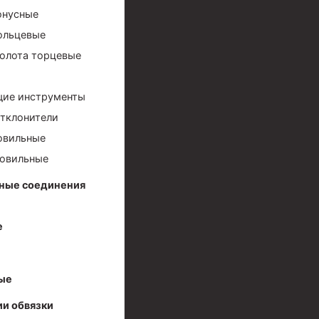
онусные
ольцевые
олота торцевые
ие инструменты
отклонители
овильные
ловильные
иготовления и очистки бурового раствора
ные соединения
е
ые
я скважин УЭЦС
и обвязки