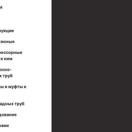
И
рукции
жинные
рессорные
 к ним
осно-
 труб
ы и муфты к
адных труб
дование
овки