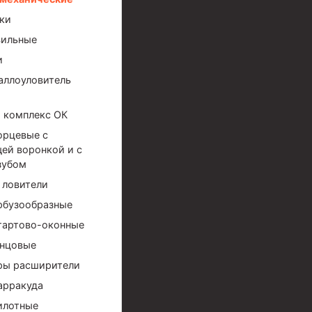
ки
вильные
и
ллоуловитель
 комплекс ОК
орцевые с
ей воронкой и с
зубом
 ловители
рбузообразные
тартово-оконные
инцовые
ры расширители
арракуда
ов высокого давления
илотные