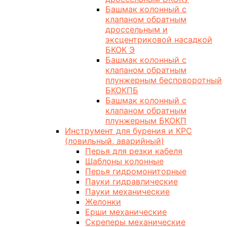
Башмак колонный с
клапаном обратным
дроссельным и
эксцентриковой насадкой
БКОК Э
Башмак колонный с
клапаном обратным
плунжерным бесповоротный
БКОКПБ
Башмак колонный с
клапаном обратным
плунжерным БКОКП
Инструмент для бурения и КРС
(ловильный, аварийный)
Перья для резки кабеля
Шаблоны колонные
Перья гидромониторные
Пауки гидравлические
Пауки механические
Желонки
Ерши механические
Скреперы механические