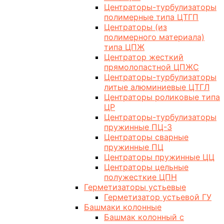
Центраторы-турбулизаторы
полимерные типа ЦТГП
Центраторы (из
полимерного материала)
типа ЦПЖ
Центратор жесткий
прямолопастной ЦПЖС
Центраторы-турбулизаторы
литые алюминиевые ЦТГЛ
Центраторы роликовые типа
ЦР
Центраторы-турбулизаторы
пружинные ПЦ-3
Центраторы сварные
пружинные ПЦ
Центраторы пружинные ЦЦ
Центраторы цельные
полужесткие ЦПН
Герметизаторы устьевые
Герметизатор устьевой ГУ
Башмаки колонные
Башмак колонный с