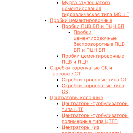
Муфта ступенчатого
цементирования
гидравлическая типа МСЦ Г
Пробки цементировочные
Пробки ПЦВ БП и ПЦН БП
Пробки
цементировочные
беспроворотные ПЦВ
БП и ПЦН БП
Пробки цементировочные
ПЦВ и ПЦН
Скребки корончатые СК и
тросовые СТ
Скребки тросовые типа СТ
Скребки корончатые типа
СК
Центраторы колонные
Центраторы-турбулизаторы
типа ЦТГ
Центраторы-турбулизаторы
полимерные типа ЦТГП
Центраторы (из