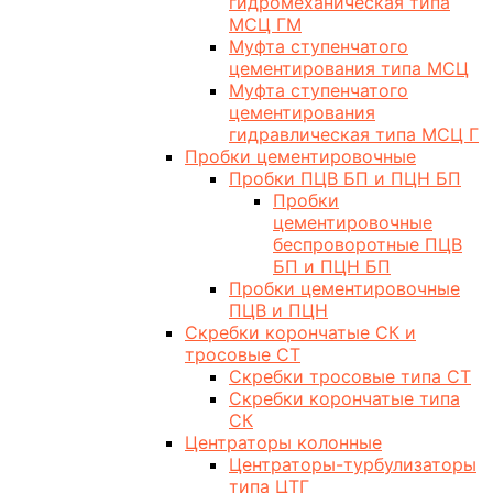
гидромеханическая типа
МСЦ ГМ
Муфта ступенчатого
цементирования типа МСЦ
Муфта ступенчатого
цементирования
гидравлическая типа МСЦ Г
Пробки цементировочные
Пробки ПЦВ БП и ПЦН БП
Пробки
цементировочные
беспроворотные ПЦВ
БП и ПЦН БП
Пробки цементировочные
ПЦВ и ПЦН
Скребки корончатые СК и
тросовые СТ
Скребки тросовые типа СТ
Скребки корончатые типа
СК
Центраторы колонные
Центраторы-турбулизаторы
типа ЦТГ