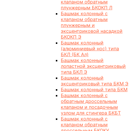
клапаном обратным
плунжерным БКОКП Л
Башмак колонный с
клапаном обратным
плунжерным и
эксцентриковой насадкой
БКОКП Э
Башмак колонный
(алюминиевый нос) типа
БКЛ (БК Ал)
Башмак колонный
лопастной эксцентриковый
типа БКЛ Э
Башмак колонный
эксцентриковый типа БКМ Э
Башмак колонный типа БКМ
Башмак колонный с
обратным дроссельным
клапаном и посадочным
узлом для стингера БКБТ
Башмак колонный с
клапаном обратным
дроссельным БКОКУ