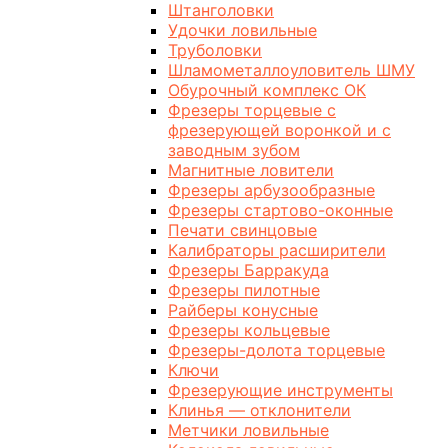
Штанголовки
Удочки ловильные
Труболовки
Шламометаллоуловитель ШМУ
Обурочный комплекс ОК
Фрезеры торцевые с
фрезерующей воронкой и с
заводным зубом
Магнитные ловители
Фрезеры арбузообразные
Фрезеры стартово-оконные
Печати свинцовые
Калибраторы расширители
Фрезеры Барракуда
Фрезеры пилотные
Райберы конусные
Фрезеры кольцевые
Фрезеры-долота торцевые
Ключи
Фрезерующие инструменты
Клинья — отклонители
Метчики ловильные