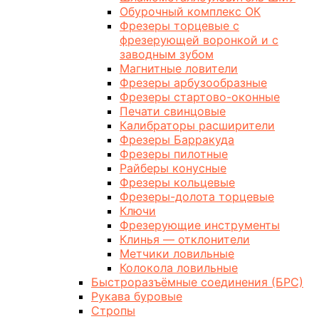
Обурочный комплекс ОК
Фрезеры торцевые с
фрезерующей воронкой и с
заводным зубом
Магнитные ловители
Фрезеры арбузообразные
Фрезеры стартово-оконные
Печати свинцовые
Калибраторы расширители
Фрезеры Барракуда
Фрезеры пилотные
Райберы конусные
Фрезеры кольцевые
Фрезеры-долота торцевые
Ключи
Фрезерующие инструменты
Клинья — отклонители
Метчики ловильные
Колокола ловильные
Быстроразъёмные соединения (БРС)
Рукава буровые
Стропы