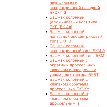
плунжерным и
эксцентриковой насадкой
БКОКП Э
Башмак колонный
(алюминиевый нос) типа
БКЛ (БК Ал)
Башмак колонный
лопастной эксцентриковый
типа БКЛ Э
Башмак колонный
эксцентриковый типа БКМ Э
Башмак колонный типа БКМ
Башмак колонный с
обратным дроссельным
клапаном и посадочным
узлом для стингера БКБТ
Башмак колонный с
клапаном обратным
дроссельным БКОКУ
Башмак колонный с
клапаном обратным
дроссельным и