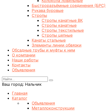
Колокола ловильные
Быстроразъёмные соединения (БРС)
Рукава буровые
Стропы
Стропы канатные ВК
Стропы канатные
Стропы текстильные
Стропы цепные
Канаты стальные
Элементы линии обвязки
Обсадные трубы и муфты к ним
О компании
Наши работы
Контакты
Объявления
Ваш город:
Нальчик
Главная
Каталог
Объявления
Металлоконструкции