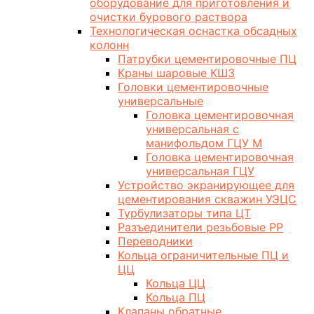
оборудование для приготовления и
очистки бурового раствора
Технологическая оснастка обсадных
колонн
Патрубки цементировочные ПЦ
Краны шаровые КШЗ
Головки цементировочные
универсальные
Головка цементировочная
универсальная с
манифольдом ГЦУ М
Головка цементировочная
универсальная ГЦУ
Устройство экранирующее для
цементирования скважин УЭЦС
Турбулизаторы типа ЦТ
Разъединители резьбовые РР
Переводники
Кольца ограничительные ПЦ и
ЦЦ
Кольца ЦЦ
Кольца ПЦ
Клапаны обратные