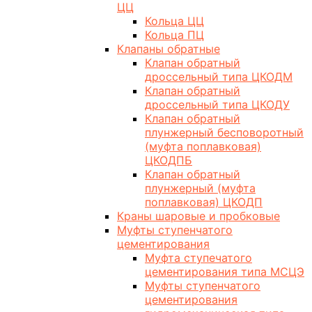
ЦЦ
Кольца ЦЦ
Кольца ПЦ
Клапаны обратные
Клапан обратный
дроссельный типа ЦКОДМ
Клапан обратный
дроссельный типа ЦКОДУ
Клапан обратный
плунжерный бесповоротный
(муфта поплавковая)
ЦКОДПБ
Клапан обратный
плунжерный (муфта
поплавковая) ЦКОДП
Краны шаровые и пробковые
Муфты ступенчатого
цементирования
Муфта ступечатого
цементирования типа МСЦЭ
Муфты ступенчатого
цементирования