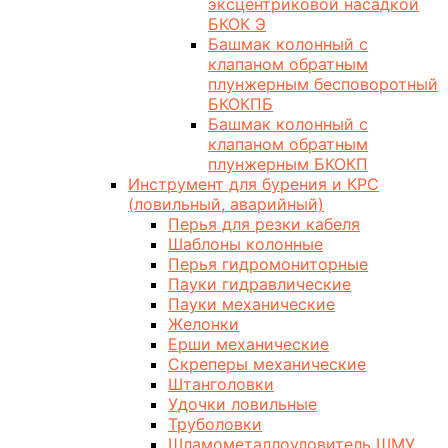
эксцентриковой насадкой
БКОК Э
Башмак колонный с
клапаном обратным
плунжерным бесповоротный
БКОКПБ
Башмак колонный с
клапаном обратным
плунжерным БКОКП
Инструмент для бурения и КРС
(ловильный, аварийный)
Перья для резки кабеля
Шаблоны колонные
Перья гидромониторные
Пауки гидравлические
Пауки механические
Желонки
Ерши механические
Скреперы механические
Штанголовки
Удочки ловильные
Труболовки
Шламометаллоуловитель ШМУ