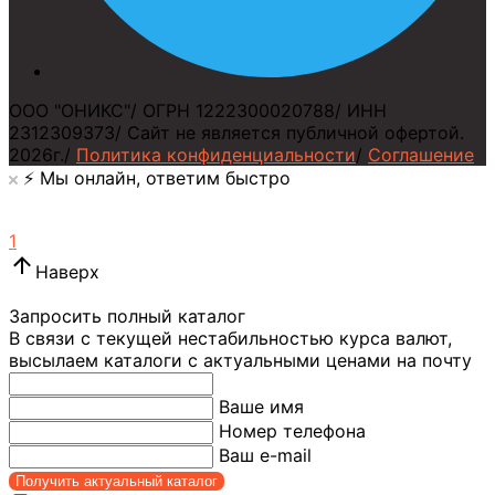
ООО "ОНИКС"
/
ОГРН 1222300020788
/
ИНН
2312309373
/
Сайт не является публичной офертой.
2026г.
/
Политика конфиденциальности
/
Соглашение
⚡️ Мы онлайн, ответим быстро
1
Наверх
Запросить полный каталог
В связи с текущей нестабильностью курса валют,
высылаем каталоги с актуальными ценами на почту
Ваше имя
Номер телефона
Ваш e-mail
Получить актуальный каталог