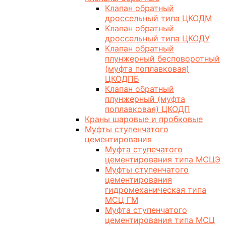
Клапан обратный
дроссельный типа ЦКОДМ
Клапан обратный
дроссельный типа ЦКОДУ
Клапан обратный
плунжерный бесповоротный
(муфта поплавковая)
ЦКОДПБ
Клапан обратный
плунжерный (муфта
поплавковая) ЦКОДП
Краны шаровые и пробковые
Муфты ступенчатого
цементирования
Муфта ступечатого
цементирования типа МСЦЭ
Муфты ступенчатого
цементирования
гидромеханическая типа
МСЦ ГМ
Муфта ступенчатого
цементирования типа МСЦ