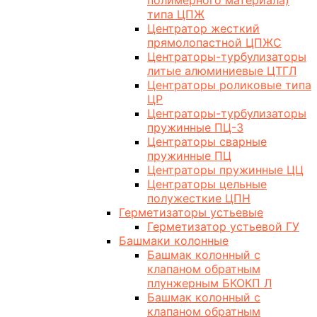
полимерного материала)
типа ЦПЖ
Центратор жесткий
прямолопастной ЦПЖС
Центраторы-турбулизаторы
литые алюминиевые ЦТГЛ
Центраторы роликовые типа
ЦР
Центраторы-турбулизаторы
пружинные ПЦ-3
Центраторы сварные
пружинные ПЦ
Центраторы пружинные ЦЦ
Центраторы цельные
полужесткие ЦПН
Герметизаторы устьевые
Герметизатор устьевой ГУ
Башмаки колонные
Башмак колонный с
клапаном обратным
плунжерным БКОКП Л
Башмак колонный с
клапаном обратным