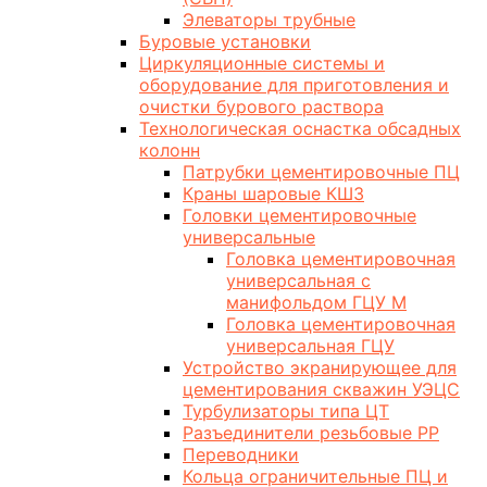
Элеваторы трубные
Буровые установки
Циркуляционные системы и
оборудование для приготовления и
очистки бурового раствора
Технологическая оснастка обсадных
колонн
Патрубки цементировочные ПЦ
Краны шаровые КШЗ
Головки цементировочные
универсальные
Головка цементировочная
универсальная с
манифольдом ГЦУ М
Головка цементировочная
универсальная ГЦУ
Устройство экранирующее для
цементирования скважин УЭЦС
Турбулизаторы типа ЦТ
Разъединители резьбовые РР
Переводники
Кольца ограничительные ПЦ и