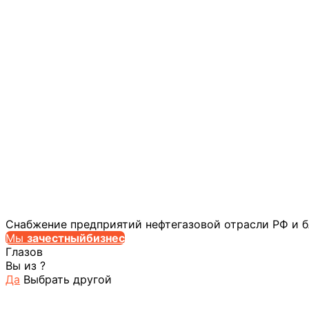
Снабжение предприятий нефтегазовой отрасли РФ и 
Мы
за
честныйбизнес
Глазов
Вы из
?
Да
Выбрать другой