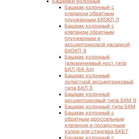
Башмаки колонные
Башмак колонный с
клапаном обратным
плунжерным БКОКП Л
Башмак колонный с
клапаном обратным
плунжерным и
эксцентриковой насадкой
БКОКП Э
Башмак колонный
(алюминиевый нос) типа
БКЛ (БК Ал)
Башмак колонный
лопастной эксцентриковый
типа БКЛ Э
Башмак колонный
эксцентриковый типа БКМ Э
Башмак колонный типа БКМ
Башмак колонный с
обратным дроссельным
клапаном и посадочным
узлом для стингера БКБТ
Башмак колонный с