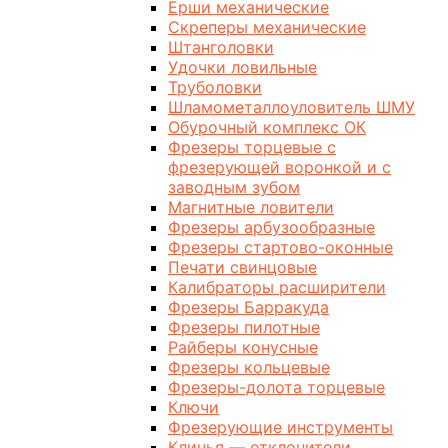
Ерши механические
Скреперы механические
Штанголовки
Удочки ловильные
Труболовки
Шламометаллоуловитель ШМУ
Обурочный комплекс ОК
Фрезеры торцевые с
фрезерующей воронкой и с
заводным зубом
Магнитные ловители
Фрезеры арбузообразные
Фрезеры стартово-оконные
Печати свинцовые
Калибраторы расширители
Фрезеры Барракуда
Фрезеры пилотные
Райберы конусные
Фрезеры кольцевые
Фрезеры-долота торцевые
Ключи
Фрезерующие инструменты
Клинья — отклонители