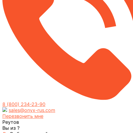
8 (800) 234-23-90
sales@onyx-rus.com
Перезвонить мне
Реутов
Вы из
?