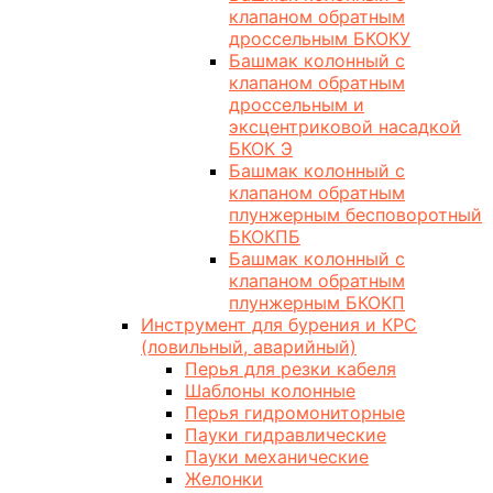
клапаном обратным
дроссельным БКОКУ
Башмак колонный с
клапаном обратным
дроссельным и
эксцентриковой насадкой
БКОК Э
Башмак колонный с
клапаном обратным
плунжерным бесповоротный
БКОКПБ
Башмак колонный с
клапаном обратным
плунжерным БКОКП
Инструмент для бурения и КРС
(ловильный, аварийный)
Перья для резки кабеля
Шаблоны колонные
Перья гидромониторные
Пауки гидравлические
Пауки механические
Желонки