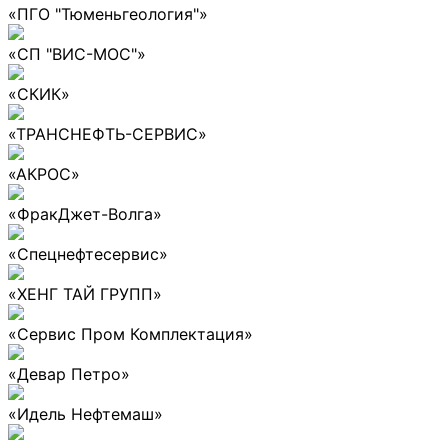
«ПГО "Тюменьгеология"»
«СП "ВИС-МОС"»
«СКИК»
«ТРАНСНЕФТЬ-СЕРВИС»
«АКРОС»
«ФракДжет-Волга»
«Спецнефтесервис»
«ХЕНГ ТАЙ ГРУПП»
«Сервис Пром Комплектация»
«Девар Петро»
«Идель Нефтемаш»