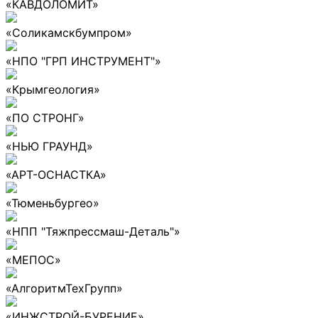
«КАВДОЛОМИТ»
«Соликамскбумпром»
«НПО "ГРП ИНСТРУМЕНТ"»
«Крымгеология»
«ПО СТРОНГ»
«НЬЮ ГРАУНД»
«АРТ-ОСНАСТКА»
«Тюменьбургео»
«НПП "Тяжпрессмаш-Деталь"»
«МЕПОС»
«АлгоритмТехГрупп»
«ИНЖСТРОЙ-БУРЕНИЕ»