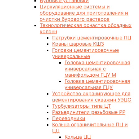
Буровые установки
Циркуляционные системы и
оборудование для приготовления и
очистки бурового раствора
Технологическая оснастка обсадных
колонн
Патрубки цементировочные ПЦ
Краны шаровые КШЗ
Головки цементировочные
универсальные
Головка цементировочная
универсальная с
манифольдом ГЦУ М
Головка цементировочная
универсальная ГЦУ
Устройство экранирующее для
цементирования скважин УЭЦС
Турбулизаторы типа ЦТ
Разъединители резьбовые РР
Переводники
Кольца ограничительные ПЦ и
ЦЦ
Кольца ЦЦ