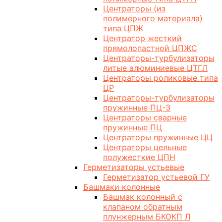
Центраторы (из
полимерного материала)
типа ЦПЖ
Центратор жесткий
прямолопастной ЦПЖС
Центраторы-турбулизаторы
литые алюминиевые ЦТГЛ
Центраторы роликовые типа
ЦР
Центраторы-турбулизаторы
пружинные ПЦ-3
Центраторы сварные
пружинные ПЦ
Центраторы пружинные ЦЦ
Центраторы цельные
полужесткие ЦПН
Герметизаторы устьевые
Герметизатор устьевой ГУ
Башмаки колонные
Башмак колонный с
клапаном обратным
плунжерным БКОКП Л