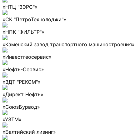
«НТЦ "ЗЭРС"»
«СК "ПетроТехнолоджи"»
«НПК "ФИЛЬТР"»
«Каменский завод транспортного машиностроения»
«Инвестгеосервис»
«Нефть-Сервис»
«ЗДТ "РЕКОМ"»
«Директ Нефть»
«СоюзБурвод»
«УЗТМ»
«Балтийский лизинг»