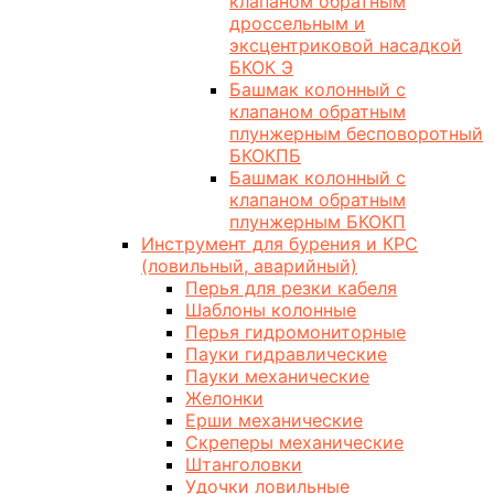
клапаном обратным
дроссельным и
эксцентриковой насадкой
БКОК Э
Башмак колонный с
клапаном обратным
плунжерным бесповоротный
БКОКПБ
Башмак колонный с
клапаном обратным
плунжерным БКОКП
Инструмент для бурения и КРС
(ловильный, аварийный)
Перья для резки кабеля
Шаблоны колонные
Перья гидромониторные
Пауки гидравлические
Пауки механические
Желонки
Ерши механические
Скреперы механические
Штанголовки
Удочки ловильные