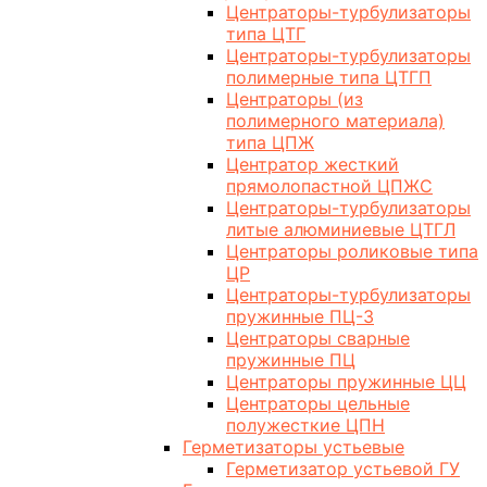
Центраторы-турбулизаторы
типа ЦТГ
Центраторы-турбулизаторы
полимерные типа ЦТГП
Центраторы (из
полимерного материала)
типа ЦПЖ
Центратор жесткий
прямолопастной ЦПЖС
Центраторы-турбулизаторы
литые алюминиевые ЦТГЛ
Центраторы роликовые типа
ЦР
Центраторы-турбулизаторы
пружинные ПЦ-3
Центраторы сварные
пружинные ПЦ
Центраторы пружинные ЦЦ
Центраторы цельные
полужесткие ЦПН
Герметизаторы устьевые
Герметизатор устьевой ГУ