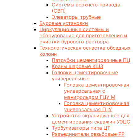
Системы верхнего привода
(СВП)
Элеваторы трубные
Буровые установки
Циркуляционные системы и
оборудование для приготовления и
очистки бурового раствора
Технологическая оснастка обсадных
колонн
Патрубки цементировочные ПЦ
Краны шаровые КШЗ
Головки цементировочные
универсальные
Головка цементировочная
универсальная с
манифольдом ГЦУ М
Головка цементировочная
универсальная ГЦУ
Устройство экранирующее для
цементирования скважин УЭЦС
Турбулизаторы типа ЦТ
Разъединители резьбовые РР