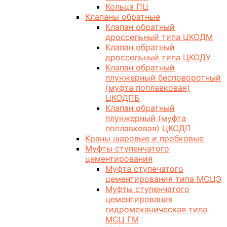
Кольца ПЦ
Клапаны обратные
Клапан обратный
дроссельный типа ЦКОДМ
Клапан обратный
дроссельный типа ЦКОДУ
Клапан обратный
плунжерный бесповоротный
(муфта поплавковая)
ЦКОДПБ
Клапан обратный
плунжерный (муфта
поплавковая) ЦКОДП
Краны шаровые и пробковые
Муфты ступенчатого
цементирования
Муфта ступечатого
цементирования типа МСЦЭ
Муфты ступенчатого
цементирования
гидромеханическая типа
МСЦ ГМ