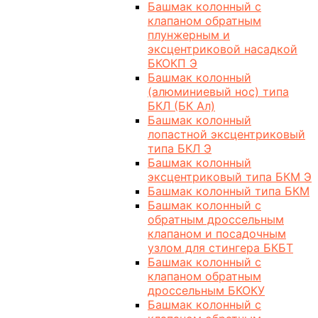
Башмак колонный с
клапаном обратным
плунжерным и
эксцентриковой насадкой
БКОКП Э
Башмак колонный
(алюминиевый нос) типа
БКЛ (БК Ал)
Башмак колонный
лопастной эксцентриковый
типа БКЛ Э
Башмак колонный
эксцентриковый типа БКМ Э
Башмак колонный типа БКМ
Башмак колонный с
обратным дроссельным
клапаном и посадочным
узлом для стингера БКБТ
Башмак колонный с
клапаном обратным
дроссельным БКОКУ
Башмак колонный с