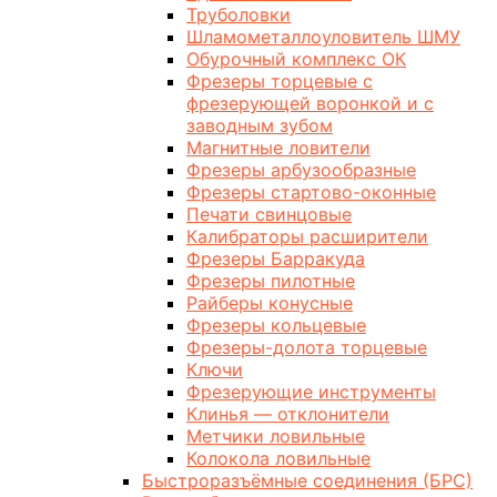
Труболовки
Шламометаллоуловитель ШМУ
Обурочный комплекс ОК
Фрезеры торцевые с
фрезерующей воронкой и с
заводным зубом
Магнитные ловители
Фрезеры арбузообразные
Фрезеры стартово-оконные
Печати свинцовые
Калибраторы расширители
Фрезеры Барракуда
Фрезеры пилотные
Райберы конусные
Фрезеры кольцевые
Фрезеры-долота торцевые
Ключи
Фрезерующие инструменты
Клинья — отклонители
Метчики ловильные
Колокола ловильные
Быстроразъёмные соединения (БРС)