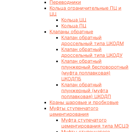
Переводники
Кольца ограничительные ПЦ и
ЦЦ
Кольца ЦЦ
Кольца ПЦ
Клапаны обратные
Клапан обратный
дроссельный типа ЦКОДМ
Клапан обратный
дроссельный типа ЦКОДУ
Клапан обратный
плунжерный бесповоротный
(муфта поплавковая)
ЦКОДПБ
Клапан обратный
плунжерный (муфта
поплавковая) ЦКОДП
Краны шаровые и пробковые
Муфты ступенчатого
цементирования
Муфта ступечатого
цементирования типа МСЦЭ
Муфты ступенчатого