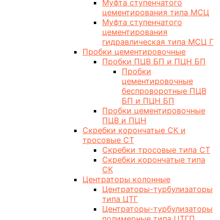
Муфта ступенчатого
цементирования типа МСЦ
Муфта ступенчатого
цементирования
гидравлическая типа МСЦ Г
Пробки цементировочные
Пробки ПЦВ БП и ПЦН БП
Пробки
цементировочные
беспроворотные ПЦВ
БП и ПЦН БП
Пробки цементировочные
ПЦВ и ПЦН
Скребки корончатые СК и
тросовые СТ
Скребки тросовые типа СТ
Скребки корончатые типа
СК
Центраторы колонные
Центраторы-турбулизаторы
типа ЦТГ
Центраторы-турбулизаторы
полимерные типа ЦТГП