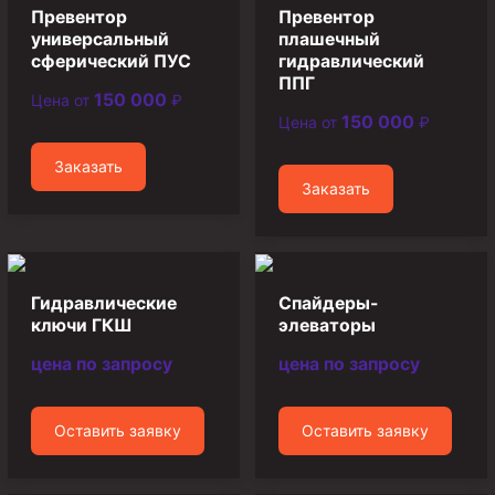
Превентор
Превентор
Муфта ОТТГ 146
универсальный
плашечный
Муфта ОТТГ 127
сферический ПУС
гидравлический
ППГ
Муфта ОТТГ 114
150 000
Цена от
₽
150 000
Цена от
₽
Буровое оборудование
Заказать
Фонтанная и запорная арматура
Заказать
Оборудование для трубопроводов и манифольдов
высокого давления
Задвижки буровые
Гидравлические
Спайдеры-
Буровые насосы
ключи ГКШ
элеваторы
Противовыбросовое оборудование
цена по запросу
цена по запросу
Системы верхнего привода (СВП)
Элеваторы трубные
Оставить заявку
Оставить заявку
Буровые установки