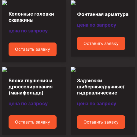
Циркуляционные системы и оборудование для
приготовления и очистки бурового раствора
Колонные головки
Фонтанная арматура
Технологическая оснастка обсадных колонн
скважины
цена по запросу
Патрубки цементировочные ПЦ
цена по запросу
Краны шаровые КШЗ
Оставить заявку
Головки цементировочные универсальные
Оставить заявку
Устройство экранирующее для цементирования
скважин УЭЦС
Турбулизаторы типа ЦТ
Блоки глушения и
Задвижки
Разъединители резьбовые РР
дросселирования
шиберные/ручные/
(манифольда)
гидравлические
Переводники
цена по запросу
цена по запросу
Кольца ограничительные ПЦ и ЦЦ
Клапаны обратные
Оставить заявку
Оставить заявку
Краны шаровые и пробковые
Муфты ступенчатого цементирования