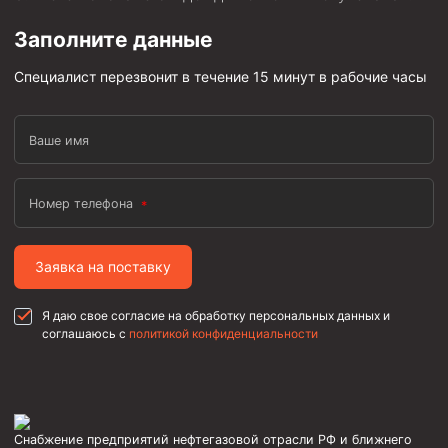
Фрезеры пилотные
Заполните данные
Райберы конусные
Специалист перезвонит в течение 15 минут в рабочие часы
Фрезеры кольцевые
Фрезеры-долота торцевые
Ваше имя
Ключи
Фрезерующие инструменты
Номер телефона
Клинья — отклонители
Метчики ловильные
Заявка на поставку
Колокола ловильные
Я даю свое согласие на обработку персональных данных и
соглашаюсь с
политикой конфиденциальности
Быстроразъёмные соединения (БРС)
Рукава буровые
Стропы
Стропы канатные ВК
Снабжение предприятий нефтегазовой отрасли РФ и ближнего