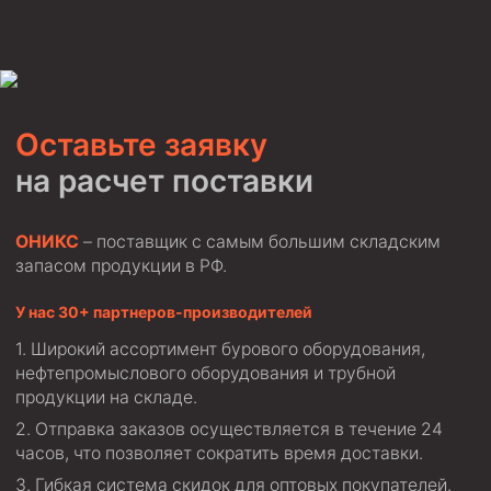
Скреперы механические
Штанголовки
Удочки ловильные
Труболовки
Оставьте заявку
Шламометаллоуловитель ШМУ
на расчет поставки
Обурочный комплекс ОК
ОНИКС
– поставщик с самым большим складским
Фрезеры торцевые с фрезерующей воронкой и с
заводным зубом
запасом продукции в РФ.
Магнитные ловители
У нас 30+ партнеров-производителей
Фрезеры арбузообразные
Широкий ассортимент бурового оборудования,
Фрезеры стартово-оконные
нефтепромыслового оборудования и трубной
продукции на складе.
Печати свинцовые
Отправка заказов осуществляется в течение 24
Калибраторы расширители
часов, что позволяет сократить время доставки.
Фрезеры Барракуда
Гибкая система скидок для оптовых покупателей.