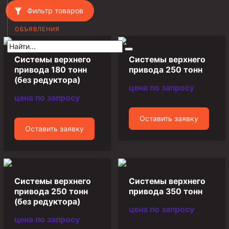
КОНТАКТЫ
Фильтр товаров
Муфта НКВ 73
ОБЪЯВЛЕНИЯ
Муфта НКВ 60
Муфта НКТ 60
Системы верхнего
Системы верхнего
Муфта НКВ 89
привода 180 тонн
привода 250 тонн
(без редуктора)
Муфта НКТ 48
цена по запросу
цена по запросу
Муфта НКТ 33
Оставить заявку
Обсадные трубы и муфты к ним
Оставить заявку
ГОСТ 31446-2017
ГОСТ 632-80
Муфты для обсадных труб
Системы верхнего
Системы верхнего
привода 250 тонн
привода 350 тонн
Муфта ОТТМ 102
(без редуктора)
цена по запросу
Муфта ОТТГ 245
цена по запросу
Муфта ОТТГ 178