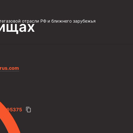
ищах
тегазовой отрасли РФ и ближнего зарубежья
rus.com
7.695375