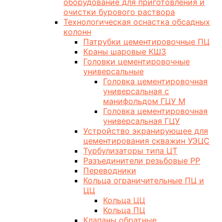
оборудование для приготовления и
очистки бурового раствора
Технологическая оснастка обсадных
колонн
Патрубки цементировочные ПЦ
Краны шаровые КШЗ
Головки цементировочные
универсальные
Головка цементировочная
универсальная с
манифольдом ГЦУ М
Головка цементировочная
универсальная ГЦУ
Устройство экранирующее для
цементирования скважин УЭЦС
Турбулизаторы типа ЦТ
Разъединители резьбовые РР
Переводники
Кольца ограничительные ПЦ и
ЦЦ
Кольца ЦЦ
Кольца ПЦ
Клапаны обратные