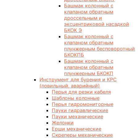
Башмак колонный с
клапаном обратным
дроссельным и
эксцентриковой насадкой
БКОК Э
Башмак колонный с
клапаном обратным
плунжерным бесповоротный
БКОКПБ
Башмак колонный с
клапаном обратным
плунжерным БКОКП
Инструмент для бурения и КРС
(ловильный, аварийный)
Перья для резки кабеля
Шаблоны колонные
Перья гидромониторные
Пауки гидравлические
Пауки механические
Желонки
Ерши механические
Скреперы механические