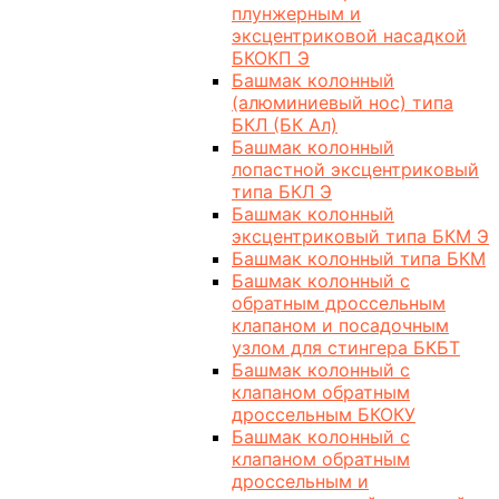
плунжерным и
эксцентриковой насадкой
БКОКП Э
Башмак колонный
(алюминиевый нос) типа
БКЛ (БК Ал)
Башмак колонный
лопастной эксцентриковый
типа БКЛ Э
Башмак колонный
эксцентриковый типа БКМ Э
Башмак колонный типа БКМ
Башмак колонный с
обратным дроссельным
клапаном и посадочным
узлом для стингера БКБТ
Башмак колонный с
клапаном обратным
дроссельным БКОКУ
Башмак колонный с
клапаном обратным
дроссельным и