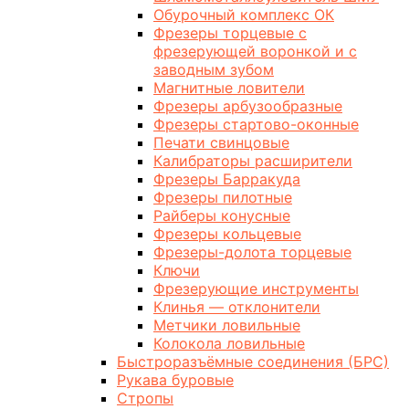
Обурочный комплекс ОК
Фрезеры торцевые с
фрезерующей воронкой и с
заводным зубом
Магнитные ловители
Фрезеры арбузообразные
Фрезеры стартово-оконные
Печати свинцовые
Калибраторы расширители
Фрезеры Барракуда
Фрезеры пилотные
Райберы конусные
Фрезеры кольцевые
Фрезеры-долота торцевые
Ключи
Фрезерующие инструменты
Клинья — отклонители
Метчики ловильные
Колокола ловильные
Быстроразъёмные соединения (БРС)
Рукава буровые
Стропы