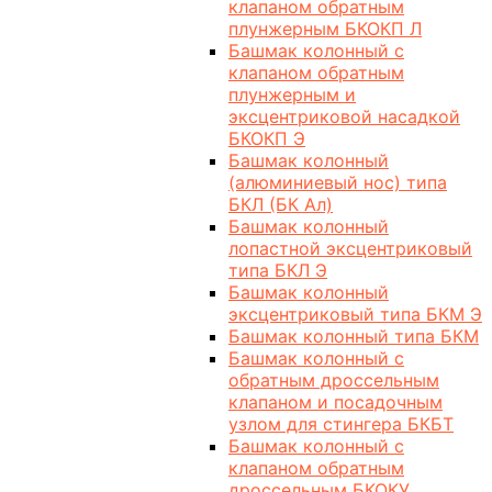
клапаном обратным
плунжерным БКОКП Л
Башмак колонный с
клапаном обратным
плунжерным и
эксцентриковой насадкой
БКОКП Э
Башмак колонный
(алюминиевый нос) типа
БКЛ (БК Ал)
Башмак колонный
лопастной эксцентриковый
типа БКЛ Э
Башмак колонный
эксцентриковый типа БКМ Э
Башмак колонный типа БКМ
Башмак колонный с
обратным дроссельным
клапаном и посадочным
узлом для стингера БКБТ
Башмак колонный с
клапаном обратным
дроссельным БКОКУ