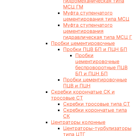
гидромеханическая типа
МСЦ ГМ
Муфта ступенчатого
цементирования типа МСЦ
Муфта ступенчатого
цементирования
гидравлическая типа МСЦ Г
Пробки цементировочные
Пробки ПЦВ БП и ПЦН БП
Пробки
цементировочные
беспроворотные ПЦВ
БП и ПЦН БП
Пробки цементировочные
ПЦВ и ПЦН
Скребки корончатые СК и
тросовые СТ
Скребки тросовые типа СТ
Скребки корончатые типа
СК
Центраторы колонные
Центраторы-турбулизаторы
типа ЦТГ