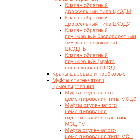
Клапан обратный
дроссельный типа ЦКОДМ
Клапан обратный
дроссельный типа ЦКОДУ
Клапан обратный
плунжерный бесповоротный
(муфта поплавковая)
ЦКОДПБ
Клапан обратный
плунжерный (муфта
поплавковая) ЦКОДП
Краны шаровые и пробковые
Муфты ступенчатого
цементирования
Муфта ступечатого
цементирования типа МСЦЭ
Муфты ступенчатого
цементирования
гидромеханическая типа
МСЦ ГМ
Муфта ступенчатого
цементирования типа МСЦ