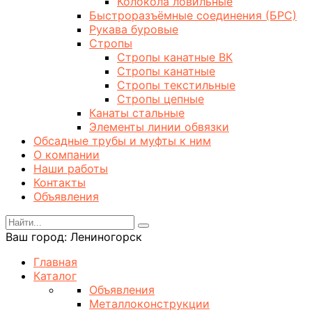
Колокола ловильные
Быстроразъёмные соединения (БРС)
Рукава буровые
Стропы
Стропы канатные ВК
Стропы канатные
Стропы текстильные
Стропы цепные
Канаты стальные
Элементы линии обвязки
Обсадные трубы и муфты к ним
О компании
Наши работы
Контакты
Объявления
Ваш город:
Лениногорск
Главная
Каталог
Объявления
Металлоконструкции