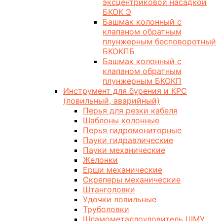
эксцентриковой насадкой
БКОК Э
Башмак колонный с
клапаном обратным
плунжерным бесповоротный
БКОКПБ
Башмак колонный с
клапаном обратным
плунжерным БКОКП
Инструмент для бурения и КРС
(ловильный, аварийный)
Перья для резки кабеля
Шаблоны колонные
Перья гидромониторные
Пауки гидравлические
Пауки механические
Желонки
Ерши механические
Скреперы механические
Штанголовки
Удочки ловильные
Труболовки
Шламометаллоуловитель ШМУ