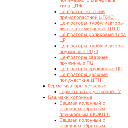
полимерного материала)
типа ЦПЖ
Центратор жесткий
прямолопастной ЦПЖС
Центраторы-турбулизаторы
литые алюминиевые ЦТГЛ
Центраторы роликовые типа
ЦР
Центраторы-турбулизаторы
пружинные ПЦ-3
Центраторы сварные
пружинные ПЦ
Центраторы пружинные ЦЦ
Центраторы цельные
полужесткие ЦПН
Герметизаторы устьевые
Герметизатор устьевой ГУ
Башмаки колонные
Башмак колонный с
клапаном обратным
плунжерным БКОКП Л
Башмак колонный с
клапаном обратным