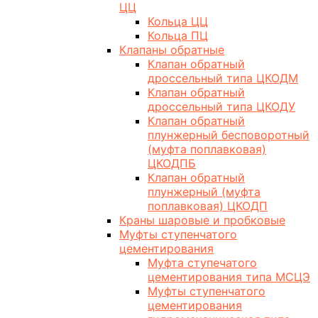
ЦЦ
Кольца ЦЦ
Кольца ПЦ
Клапаны обратные
Клапан обратный
дроссельный типа ЦКОДМ
Клапан обратный
дроссельный типа ЦКОДУ
Клапан обратный
плунжерный бесповоротный
(муфта поплавковая)
ЦКОДПБ
Клапан обратный
плунжерный (муфта
поплавковая) ЦКОДП
Краны шаровые и пробковые
Муфты ступенчатого
цементирования
Муфта ступечатого
цементирования типа МСЦЭ
Муфты ступенчатого
цементирования