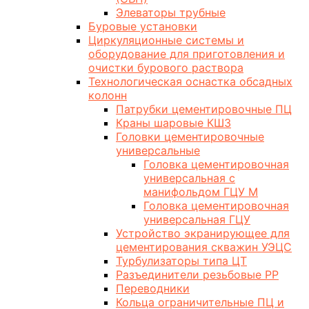
Элеваторы трубные
Буровые установки
Циркуляционные системы и
оборудование для приготовления и
очистки бурового раствора
Технологическая оснастка обсадных
колонн
Патрубки цементировочные ПЦ
Краны шаровые КШЗ
Головки цементировочные
универсальные
Головка цементировочная
универсальная с
манифольдом ГЦУ М
Головка цементировочная
универсальная ГЦУ
Устройство экранирующее для
цементирования скважин УЭЦС
Турбулизаторы типа ЦТ
Разъединители резьбовые РР
Переводники
Кольца ограничительные ПЦ и