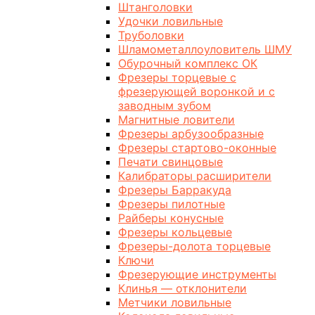
Штанголовки
Удочки ловильные
Труболовки
Шламометаллоуловитель ШМУ
Обурочный комплекс ОК
Фрезеры торцевые с
фрезерующей воронкой и с
заводным зубом
Магнитные ловители
Фрезеры арбузообразные
Фрезеры стартово-оконные
Печати свинцовые
Калибраторы расширители
Фрезеры Барракуда
Фрезеры пилотные
Райберы конусные
Фрезеры кольцевые
Фрезеры-долота торцевые
Ключи
Фрезерующие инструменты
Клинья — отклонители
Метчики ловильные