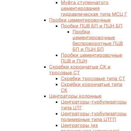
Муфта ступенчатого
цементирования
гидравлическая типа МСЦ Г
Пробки цементировочные
Пробки ПЦВ БП и ПЦН БП
Пробки
цементировочные
беспроворотные ПЦВ
БП и ПЦН БП
Пробки цементировочные
ПЦВ и ПЦН
Скребки корончатые СК и
тросовые СТ
Скребки тросовые типа СТ
Скребки корончатые типа
СК
Центраторы колонные
Центраторы-турбулизаторы
типа ЦТГ
Центраторы-турбулизаторы
полимерные типа ЦТГП
Центраторы (из