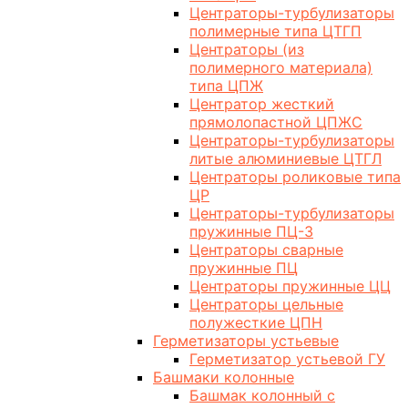
Центраторы-турбулизаторы
полимерные типа ЦТГП
Центраторы (из
полимерного материала)
типа ЦПЖ
Центратор жесткий
прямолопастной ЦПЖС
Центраторы-турбулизаторы
литые алюминиевые ЦТГЛ
Центраторы роликовые типа
ЦР
Центраторы-турбулизаторы
пружинные ПЦ-3
Центраторы сварные
пружинные ПЦ
Центраторы пружинные ЦЦ
Центраторы цельные
полужесткие ЦПН
Герметизаторы устьевые
Герметизатор устьевой ГУ
Башмаки колонные
Башмак колонный с