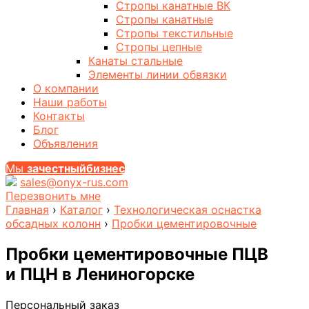
Стропы канатные ВК
Стропы канатные
Стропы текстильные
Стропы цепные
Канаты стальные
Элементы линии обвязки
О компании
Наши работы
Контакты
Блог
Объявления
Мы
за
честныйбизнес
sales@onyx-rus.com
Перезвонить мне
Главная
›
Каталог
›
Технологическая оснастка
обсадных колонн
›
Пробки цементировочные
Пробки цементировочные ПЦВ
и ПЦН
в Лениногорске
Персональный заказ