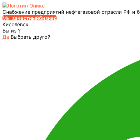
Снабжение предприятий нефтегазовой отрасли РФ и 
Мы
за
честныйбизнес
Киселёвск
Вы из
?
Да
Выбрать другой