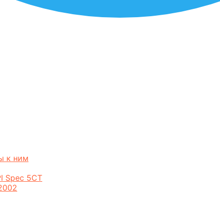
ы к ним
I Spec 5CT
2002