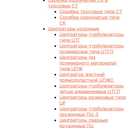
Скребки корончатые СК и
тросовые СТ
Скребки тросовые типа СТ
Скребки корончатые типа
СК
Центраторы колонные
Центраторы-турбулизаторы
типа ЦТГ
Центраторы-турбулизаторы
полимерные типа ЦТГП
Центраторы (из
полимерного материала)
типа ЦПЖ
Центратор жесткий
прямолопастной ЦПЖС
Центраторы-турбулизаторы
литые алюминиевые ЦТГЛ
Центраторы роликовые типа
ЦР
Центраторы-турбулизаторы
пружинные ПЦ-3
Центраторы сварные
пружинные ПЦ