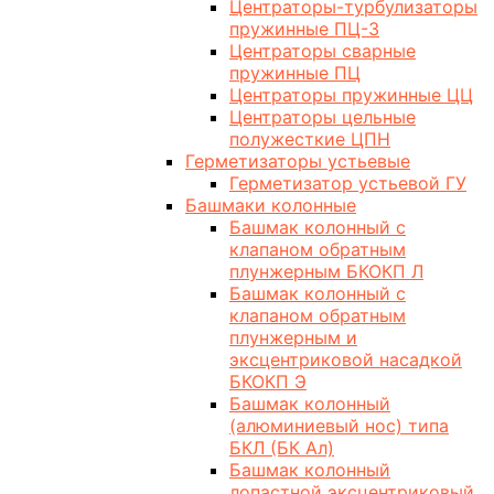
Центраторы-турбулизаторы
пружинные ПЦ-3
Центраторы сварные
пружинные ПЦ
Центраторы пружинные ЦЦ
Центраторы цельные
полужесткие ЦПН
Герметизаторы устьевые
Герметизатор устьевой ГУ
Башмаки колонные
Башмак колонный с
клапаном обратным
плунжерным БКОКП Л
Башмак колонный с
клапаном обратным
плунжерным и
эксцентриковой насадкой
БКОКП Э
Башмак колонный
(алюминиевый нос) типа
БКЛ (БК Ал)
Башмак колонный
лопастной эксцентриковый