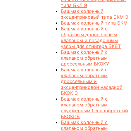
типа БКЛ Э
Башмак колонный
эксцентриковый типа БКМ Э
Башмак колонный типа БКМ
Башмак колонный с
обратным дроссельным
клапаном и посадочным
узлом для стингера БКБТ
Башмак колонный с
клапаном обратным
дроссельным БКОКУ
Башмак колонный с
клапаном обратным
дроссельным и
эксцентриковой насадкой
БКОК Э
Башмак колонный с
клапаном обратным
плунжерным бесповоротный
БКОКПБ
Башмак колонный с
клапаном обратным