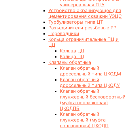
универсальная ГЦУ
Устройство экранирующее для
цементирования скважин УЭЦС
Турбулизаторы типа ЦТ
Разъединители резьбовые РР
Переводники
Кольца ограничительные ПЦ и
ЦЦ
Кольца ЦЦ
Кольца ПЦ
Клапаны обратные
Клапан обратный
дроссельный типа ЦКОДМ
Клапан обратный
дроссельный типа ЦКОДУ
Клапан обратный
плунжерный бесповоротный
(муфта поплавковая)
ЦКОДПБ
Клапан обратный
плунжерный (муфта
поплавковая) ЦКОДП