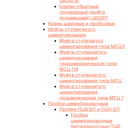
ЦКОДПБ
Клапан обратный
плунжерный (муфта
поплавковая) ЦКОДП
Краны шаровые и пробковые
Муфты ступенчатого
цементирования
Муфта ступечатого
цементирования типа МСЦЭ
Муфты ступенчатого
цементирования
гидромеханическая типа
МСЦ ГМ
Муфта ступенчатого
цементирования типа МСЦ
Муфта ступенчатого
цементирования
гидравлическая типа МСЦ Г
Пробки цементировочные
Пробки ПЦВ БП и ПЦН БП
Пробки
цементировочные
беспроворотные ПЦВ