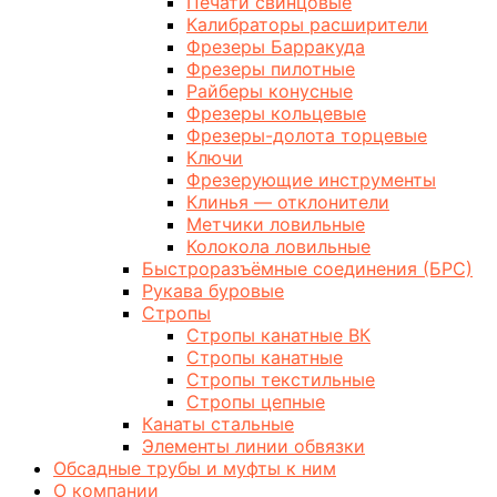
Печати свинцовые
Калибраторы расширители
Фрезеры Барракуда
Фрезеры пилотные
Райберы конусные
Фрезеры кольцевые
Фрезеры-долота торцевые
Ключи
Фрезерующие инструменты
Клинья — отклонители
Метчики ловильные
Колокола ловильные
Быстроразъёмные соединения (БРС)
Рукава буровые
Стропы
Стропы канатные ВК
Стропы канатные
Стропы текстильные
Стропы цепные
Канаты стальные
Элементы линии обвязки
Обсадные трубы и муфты к ним
О компании