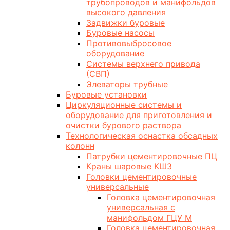
трубопроводов и манифольдов
высокого давления
Задвижки буровые
Буровые насосы
Противовыбросовое
оборудование
Системы верхнего привода
(СВП)
Элеваторы трубные
Буровые установки
Циркуляционные системы и
оборудование для приготовления и
очистки бурового раствора
Технологическая оснастка обсадных
колонн
Патрубки цементировочные ПЦ
Краны шаровые КШЗ
Головки цементировочные
универсальные
Головка цементировочная
универсальная с
манифольдом ГЦУ М
Головка цементировочная