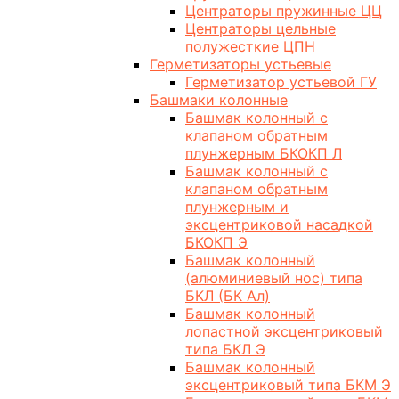
Центраторы пружинные ЦЦ
Центраторы цельные
полужесткие ЦПН
Герметизаторы устьевые
Герметизатор устьевой ГУ
Башмаки колонные
Башмак колонный с
клапаном обратным
плунжерным БКОКП Л
Башмак колонный с
клапаном обратным
плунжерным и
эксцентриковой насадкой
БКОКП Э
Башмак колонный
(алюминиевый нос) типа
БКЛ (БК Ал)
Башмак колонный
лопастной эксцентриковый
типа БКЛ Э
Башмак колонный
эксцентриковый типа БКМ Э