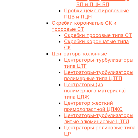
БП и ПЦН БП
Пробки цементировочные
ПЦВ и ПЦН
Скребки корончатые СК и
тросовые СТ
Скребки тросовые типа СТ
Скребки корончатые типа
СК
Центраторы колонные
Центраторы-турбулизаторы
типа ЦТГ
Центраторы-турбулизаторы
полимерные типа ЦТГП
Центраторы (из
полимерного материала)
типа ЦПЖ
Центратор жесткий
прямолопастной ЦПЖС
Центраторы-турбулизаторы
литые алюминиевые ЦТГЛ
Центраторы роликовые типа
ЦР