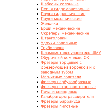
Шаблоны колонные
Перья гидромониторные
Пауки гидравлические
Пауки механические
Желонки
Ерши механические
Скреперы механические
Штанголовки
Удочки ловильные
Труболовки
Шламометаллоуловитель ШМУ
Обурочный комплекс ОК
Фрезеры торцевые с
фрезерующей воронкой и с
заводным зубом
Магнитные ловители
Фрезеры арбузообразные
Фрезеры стартово-оконные
Печати свинцовые
Калибраторы расширители
Фрезеры Барракуда
Фрезеры пилотные