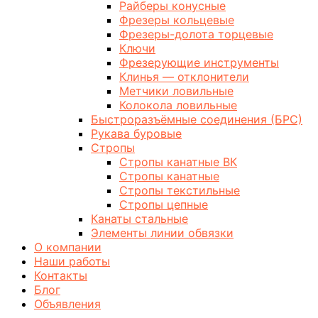
Райберы конусные
Фрезеры кольцевые
Фрезеры-долота торцевые
Ключи
Фрезерующие инструменты
Клинья — отклонители
Метчики ловильные
Колокола ловильные
Быстроразъёмные соединения (БРС)
Рукава буровые
Стропы
Стропы канатные ВК
Стропы канатные
Стропы текстильные
Стропы цепные
Канаты стальные
Элементы линии обвязки
О компании
Наши работы
Контакты
Блог
Объявления