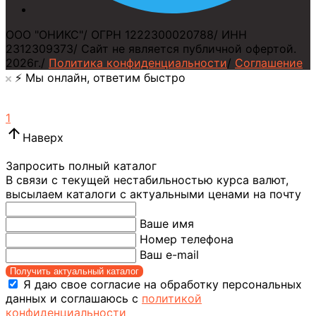
ООО "ОНИКС"
/
ОГРН 1222300020788
/
ИНН
2312309373
/
Сайт не является публичной офертой.
2026г.
/
Политика конфиденциальности
/
Соглашение
⚡️ Мы онлайн, ответим быстро
1
Наверх
Запросить полный каталог
В связи с текущей нестабильностью курса валют,
высылаем каталоги с актуальными ценами на почту
Ваше имя
Номер телефона
Ваш e-mail
Получить актуальный каталог
Я даю свое согласие на обработку персональных
данных и соглашаюсь с
политикой
конфиденциальности