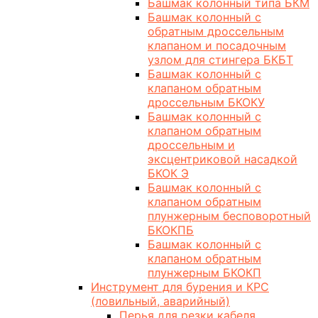
Башмак колонный типа БКМ
Башмак колонный с
обратным дроссельным
клапаном и посадочным
узлом для стингера БКБТ
Башмак колонный с
клапаном обратным
дроссельным БКОКУ
Башмак колонный с
клапаном обратным
дроссельным и
эксцентриковой насадкой
БКОК Э
Башмак колонный с
клапаном обратным
плунжерным бесповоротный
БКОКПБ
Башмак колонный с
клапаном обратным
плунжерным БКОКП
Инструмент для бурения и КРС
(ловильный, аварийный)
Перья для резки кабеля