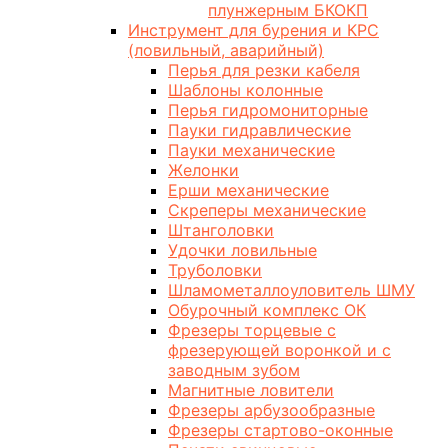
плунжерным БКОКП
Инструмент для бурения и КРС
(ловильный, аварийный)
Перья для резки кабеля
Шаблоны колонные
Перья гидромониторные
Пауки гидравлические
Пауки механические
Желонки
Ерши механические
Скреперы механические
Штанголовки
Удочки ловильные
Труболовки
Шламометаллоуловитель ШМУ
Обурочный комплекс ОК
Фрезеры торцевые с
фрезерующей воронкой и с
заводным зубом
Магнитные ловители
Фрезеры арбузообразные
Фрезеры стартово-оконные