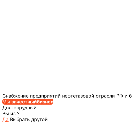
Снабжение предприятий нефтегазовой отрасли РФ и 
Мы
за
честныйбизнес
Долгопрудный
Вы из
?
Да
Выбрать другой