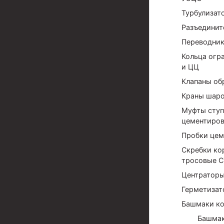
Турбулизат
Муфта ОТТМ 324
Разъединит
Муфта ОТТМ 178
Переводни
Муфта ОТТМ 168
Кольца огр
и ЦЦ
Муфта ОТТМ 114
Клапаны об
Муфта ОТТГ 168
Краны шаро
Муфта ОТТГ 146
Муфты ступ
цементиров
Муфта ОТТГ 127
Пробки цем
Муфта ОТТГ 114
Скребки ко
тросовые С
Буровое оборудование
Центраторы
Фонтанная и запорная арматура
Герметизат
Башмаки к
Оборудование для трубопроводов и манифольд
Башмак