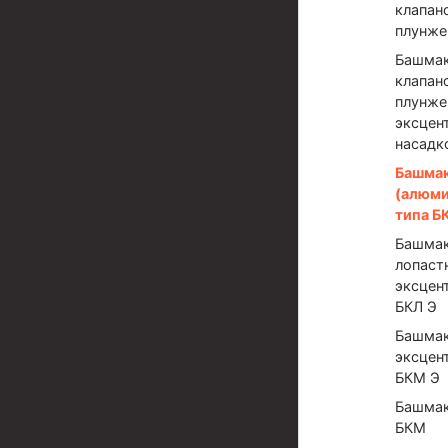
Задвижки буровые
клапан
плунже
Буровые насосы
Башмак
Противовыбросовое оборудование
клапан
плунже
Системы верхнего привода (СВП)
эксцен
насадк
Элеваторы трубные
Башма
Буровые установки
(алюми
типа Б
Циркуляционные системы и оборудование для пр
Башмак
Технологическая оснастка обсадных колонн
лопаст
эксцен
Патрубки цементировочные ПЦ
БКЛ Э
Краны шаровые КШЗ
Башмак
эксцен
Головки цементировочные универсальные
БКМ Э
Башмак
Устройство экранирующее для цементировани
БКМ
Турбулизаторы типа ЦТ