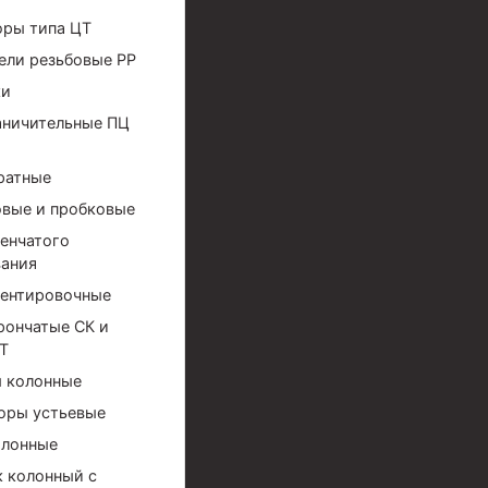
оры типа ЦТ
ели резьбовые РР
ки
аничительные ПЦ
ратные
вые и пробковые
енчатого
ания
ентировочные
рончатые СК и
Т
 колонные
оры устьевые
олонные
ов высокого давления
 колонный с