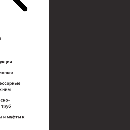
И
укции
инные
ессорные
к ним
осно-
 труб
ы и муфты к