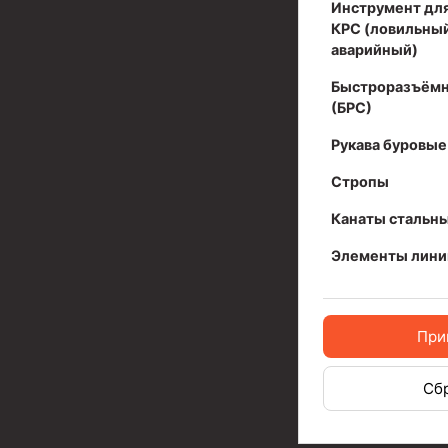
Инструмент для бурения и КРС (ловильный, авар
Инструмент для
КРС (ловильный
Перья для резки кабеля
аварийный)
Шаблоны колонные
Быстроразъёмн
(БРС)
Перья гидромониторные
Рукава буровые
Пауки гидравлические
Стропы
Пауки механические
Канаты стальн
Желонки
Элементы лини
Ерши механические
Скреперы механические
При
Штанголовки
Удочки ловильные
Сб
Труболовки