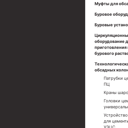
Муфты для обс
Муфты для обсадных труб
Буровое обору
Муфта ОТТМ 102
Буровые устано
Муфта ОТТГ 245
Циркуляционны
Муфта ОТТГ 178
оборудование 
приготовления 
Муфта ОТТМ 146
бурового раств
Муфта БТС 324
Технологическа
обсадных коло
Муфта БТС 245
Патрубки ц
Муфта БТС 178
ПЦ
Краны шар
Муфта БТС 168
Головки це
Муфта ОТТМ 127
универсаль
Муфта БТС 146
Устройство
для цемент
Муфта ОТТМ 245
УЭЦС