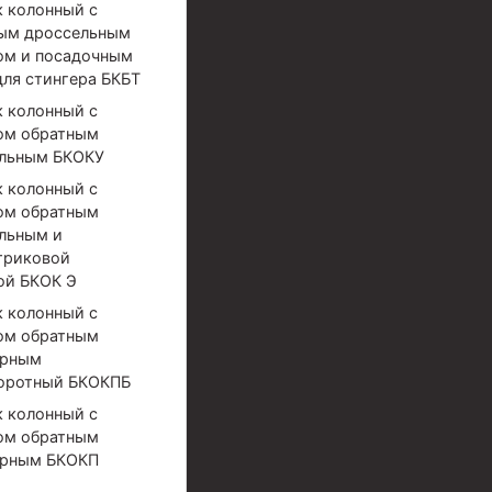
 колонный с
ым дроссельным
ом и посадочным
для стингера БКБТ
 колонный с
ом обратным
льным БКОКУ
 колонный с
ом обратным
льным и
триковой
ой БКОК Э
 колонный с
ом обратным
ерным
оротный БКОКПБ
 колонный с
ом обратным
ерным БКОКП