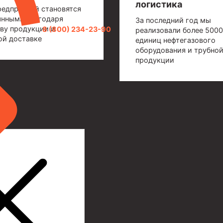
логистика
редприятий становятся
янными благодаря
За последний год мы
ву продукции и
8 (800) 234-23-90
реализовали более 5000
ой доставке
единиц нефтегазового
оборудования и трубно
продукции