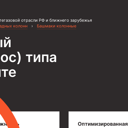
тегазовой отрасли РФ и ближнего зарубежья
садных колонн
›
Башмаки колонные
ый
ос) типа
ите
жность
Оптимизированная