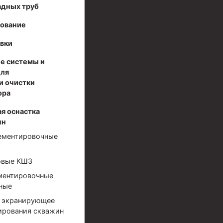
адных труб
дование
вки
е системы и
для
и очистки
ора
я оснастка
нн
ементировочные
овые КШЗ
ментировочные
ные
 экранирующее
ирования скважин