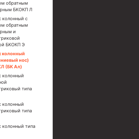
ом обратным
рным БКОКП Л
 колонный с
ом обратным
рным и
триковой
ой БКОКП Э
к колонный
ниевый нос)
КЛ (БК Ал)
иготовления и очистки бурового раствора
 колонный
ной
триковый типа
 колонный
триковый типа
 колонный типа
я скважин УЭЦС