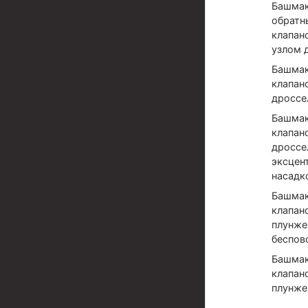
Башмак
обратн
Разъединители резьбовые РР
клапан
узлом 
Переводники
Башмак
Кольца ограничительные ПЦ и ЦЦ
клапан
дроссе
Клапаны обратные
Башмак
Краны шаровые и пробковые
клапан
дроссе
Муфты ступенчатого цементирования
эксцен
насадк
Пробки цементировочные
Башмак
Скребки корончатые СК и тросовые СТ
клапан
плунж
Центраторы колонные
беспов
Герметизаторы устьевые
Башмак
клапан
Башмаки колонные
плунж