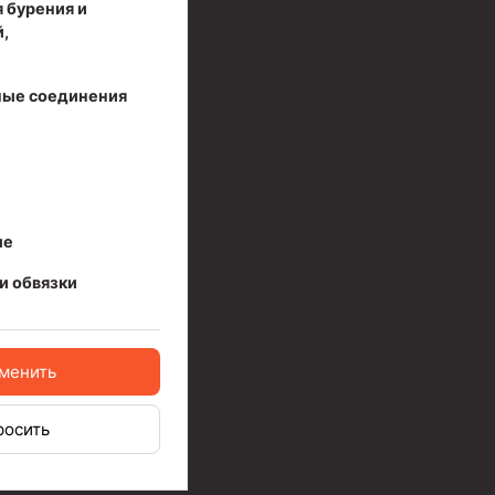
ийный)
 бурения и
,
ые соединения
ые
и обвязки
менить
росить