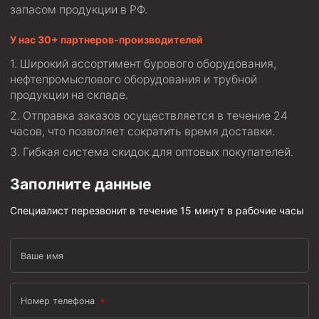
запасом продукции в РФ.
Муфта ОТТМ 146
У нас 30+ партнеров-производителей
Муфта БТС 324
Широкий ассортимент бурового оборудования,
Муфта БТС 245
нефтепромыслового оборудования и трубной
продукции на складе.
Муфта БТС 178
Отправка заказов осуществляется в течение 24
Муфта БТС 168
часов, что позволяет сократить время доставки.
Муфта ОТТМ 127
Гибкая система скидок для оптовых покупателей.
Муфта БТС 146
Заполните данные
Муфта ОТТМ 245
Специалист перезвонит в течение 15 минут в рабочие часы
Муфта ОТТМ 324
Муфта ОТТМ 178
Ваше имя
Муфта ОТТМ 168
Муфта ОТТМ 114
Номер телефона
Муфта ОТТГ 168