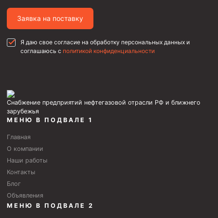
Муфта ОТТГ 146
Заявка на поставку
Муфта ОТТГ 127
Муфта ОТТГ 114
Я даю свое согласие на обработку персональных данных и
соглашаюсь с
политикой конфиденциальности
Буровое оборудование
Фонтанная и запорная арматура
Оборудование для трубопроводов и манифольдов
Снабжение предприятий нефтегазовой отрасли РФ и ближнего
высокого давления
зарубежья
Задвижки буровые
МЕНЮ В ПОДВАЛЕ 1
Буровые насосы
Главная
О компании
Противовыбросовое оборудование
Наши работы
Системы верхнего привода (СВП)
Контакты
Блог
Элеваторы трубные
Объявления
МЕНЮ В ПОДВАЛЕ 2
Буровые установки