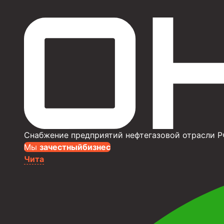
Снабжение предприятий нефтегазовой отрасли Р
Мы
за
честныйбизнес
Чита