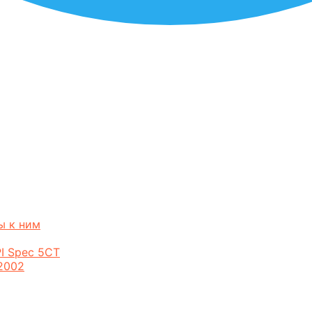
ы к ним
I Spec 5CT
2002