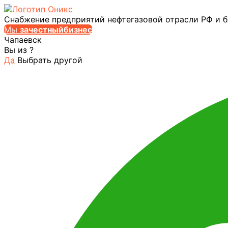
Снабжение предприятий нефтегазовой отрасли РФ и 
Мы
за
честныйбизнес
Чапаевск
Вы из
?
Да
Выбрать другой