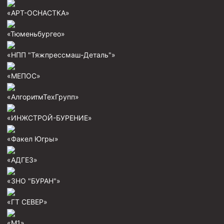
Пробки цементировочные
«АРТ-ОСНАСТКА»
Скребки корончатые СК и тросовые СТ
«Тюменьбургео»
Центраторы колонные
«НПП "Тяжпрессмаш-Деталь"»
Герметизаторы устьевые
«МЕПОС»
Башмаки колонные
«АлгоритмТехГрупп»
Инструмент для бурения и КРС (ловильный, аварийный)
Перья для резки кабеля
«ИНЖСТРОЙ-БУРЕНИЕ»
Шаблоны колонные
«Факел Югры»
Перья гидромониторные
«АДГЕЗ»
Пауки гидравлические
«ЗНО "БУРАН"»
Пауки механические
Желонки
«ГТ СЕВЕР»
Ерши механические
«М1»