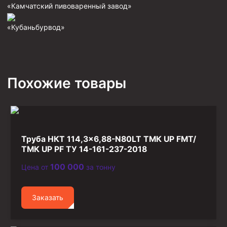
«Камчатский пивоваренный завод»
Фрезеры пилотные
«Кубаньбурвод»
Райберы конусные
Фрезеры кольцевые
Фрезеры-долота торцевые
Похожие товары
Ключи
Фрезерующие инструменты
Клинья — отклонители
Метчики ловильные
Труба НКТ 114,3×6,88-N80LT ТМК UP FMT/
Колокола ловильные
ТМК UP PF ТУ 14-161-237-2018
100 000
Цена от
за тонну
Быстроразъёмные соединения (БРС)
Рукава буровые
Заказать
Стропы
Стропы канатные ВК