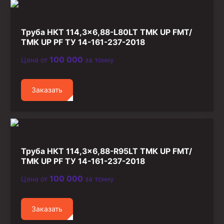
Стропы канатные
Стропы текстильные
Труба НКТ 114,3×6,88-L80LT ТМК UP FMT/
Стропы цепные
ТМК UP PF ТУ 14-161-237-2018
100 000
Цена от
за тонну
Канаты стальные
Элементы линии обвязки
Заказать
Труба НКТ 114,3×6,88-R95LT ТМК UP FMT/
ТМК UP PF ТУ 14-161-237-2018
100 000
Цена от
за тонну
Заказать