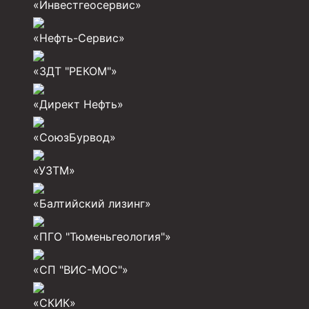
«Инвестгеосервис»
Муфта ОТТМ 324
«Нефть-Сервис»
Муфта ОТТМ 178
«ЗДТ "РЕКОМ"»
Муфта ОТТМ 168
Муфта ОТТМ 114
«Директ Нефть»
Муфта ОТТГ 168
«СоюзБурвод»
Муфта ОТТГ 146
«УЗТМ»
Муфта ОТТГ 127
Муфта ОТТГ 114
«Балтийский лизинг»
Буровое оборудование
«ПГО "Тюменьгеология"»
Фонтанная и запорная арматура
«СП "ВИС-МОС"»
Оборудование для трубопроводов и манифольд
«СКИК»