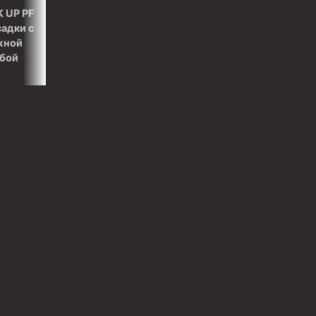
 UP PF
садки с
жной
ьбой