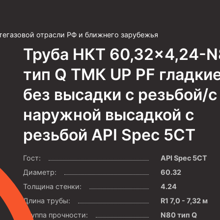
тегазовой отрасли РФ и ближнего зарубежья
Труба НКТ 60,32×4,24-
тип Q ТМК UP PF гладкие
без высадки с резьбой/с
наружной высадкой с
резьбой API Spec 5CT
Гост:
API Spec 5CT
Диаметр:
60.32
Толщина стенки:
4.24
Длина трубы:
R1 7,0 - 7,32 м
Группа прочности:
N80 тип Q