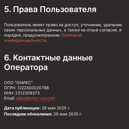
Права Пользователя
Муфта ОТТМ 146
Муфта БТС 324
Пользователь имеет право на доступ, уточнение, удаление
Муфта БТС 245
своих персональных данных, а также на отзыв согласия, в
порядке, предусмотренном
Политикой
Муфта БТС 178
конфиденциальности
.
Муфта БТС 168
Контактные данные
Муфта ОТТМ 127
Оператора
Муфта БТС 146
Муфта ОТТМ 245
ООО "ОНИКС"
Муфта ОТТМ 324
ОГРН: 1222300020788
ИНН: 2312309373
Муфта ОТТМ 178
Email:
sales@onyx-rus.com
Муфта ОТТМ 168
Дата публикации:
29 мая 2025 г.
Последнее обновление:
29 мая 2025 г.
Муфта ОТТМ 114
Муфта ОТТГ 168