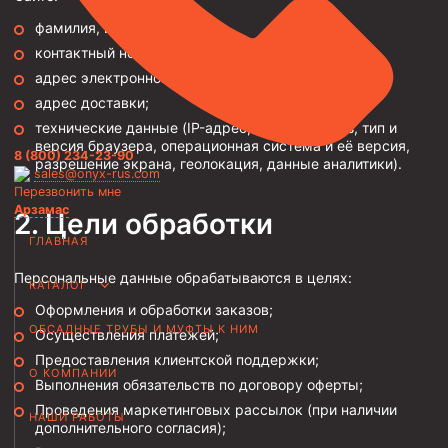
фамилия, имя, отчество;
Трубы НКТ ТУ 14-3Р-138-2014
контактный номер телефона;
Трубы НКТ ТУ 14-3Р-121-2011
адрес электронной почты;
Трубы НКТ ТУ 14-161-232-2008
адрес доставки;
технические данные (IP-адрес, файлы cookies, тип и
Трубы НКТ ТУ 39-0147016-97-99
версия браузера, операционная система и её версия,
8 (800) 234-23-90
Трубы НКТ ТУ 14-3-1534-87
разрешение экрана, геолокация, данные аналитики).
sales@onyx-rus.com
Перезвонить мне
Трубы НКТ ТУ 14-161-237-2018
Арзамас
Цели обработки
Трубы НКТ ТУ 14-161-237-2018
ГЛАВНАЯ
Трубы НКТ ГОСТ 633-80
Персональные данные обрабатываются в целях:
КАТАЛОГ
Муфты для насосно-компрессорных труб
Оформления и обработки заказов;
ОБСАДНЫЕ ТРУБЫ И МУФТЫ К НИМ
Осуществления платежей;
Муфта НКТ 114
Предоставления клиентской поддержки;
Муфта НКТ 102
О КОМПАНИИ
Выполнения обязательств по договору оферты;
Муфта НКТ 89
Проведения маркетинговых рассылок (при наличии
НАШИ РАБОТЫ
дополнительного согласия);
Муфта НКТ 73