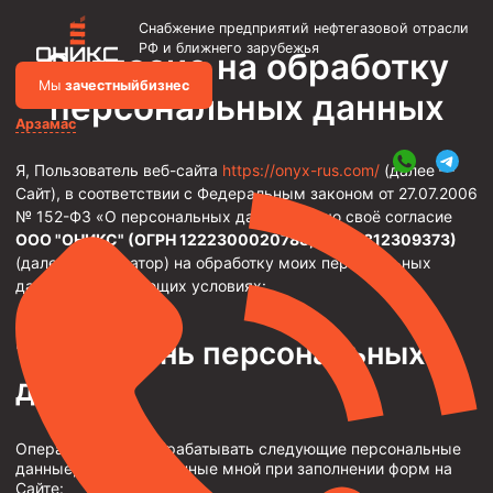
Снабжение предприятий нефтегазовой отрасли
РФ и ближнего зарубежья
Согласие на обработку
Мы
за
честныйбизнес
персональных данных
Арзамас
Я, Пользователь веб-сайта
https://onyx-rus.com/
(далее —
Объявления
Сайт), в соответствии с Федеральным законом от 27.07.2006
№ 152-ФЗ «О персональных данных», даю своё согласие
Металлоконструкции
ООО "ОНИКС" (ОГРН 1222300020788, ИНН 2312309373)
Каркасы зданий и сооружений
(далее — Оператор) на обработку моих персональных
данных на следующих условиях:
Фильтры скважинные
Насосно-компрессорные трубы и муфты к ним
Перечень персональных
Трубы НКТ ТУ 14-161-198-2002
данных
Насосно-компрессорные трубы API Spec 5CT
Оператор может обрабатывать следующие персональные
Трубы НКТ ТУ 1308-206-00147016-2002
данные, предоставленные мной при заполнении форм на
Сайте:
Трубы НКТ ТУ 14-161-195-2001