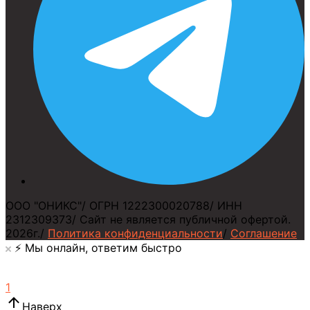
ООО "ОНИКС"
/
ОГРН 1222300020788
/
ИНН
2312309373
/
Сайт не является публичной офертой.
2026г.
/
Политика конфиденциальности
/
Соглашение
⚡️ Мы онлайн, ответим быстро
1
Наверх