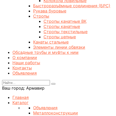
Колокола ловильные
Быстроразъёмные соединения (БРС)
Рукава буровые
Стропы
Стропы канатные ВК
Стропы канатные
Стропы текстильные
Стропы цепные
Канаты стальные
Элементы линии обвязки
Обсадные трубы и муфты к ним
О компании
Наши работы
Контакты
Объявления
Ваш город:
Армавир
Главная
Каталог
Объявления
Металлоконструкции