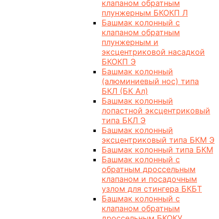
клапаном обратным
плунжерным БКОКП Л
Башмак колонный с
клапаном обратным
плунжерным и
эксцентриковой насадкой
БКОКП Э
Башмак колонный
(алюминиевый нос) типа
БКЛ (БК Ал)
Башмак колонный
лопастной эксцентриковый
типа БКЛ Э
Башмак колонный
эксцентриковый типа БКМ Э
Башмак колонный типа БКМ
Башмак колонный с
обратным дроссельным
клапаном и посадочным
узлом для стингера БКБТ
Башмак колонный с
клапаном обратным
дроссельным БКОКУ