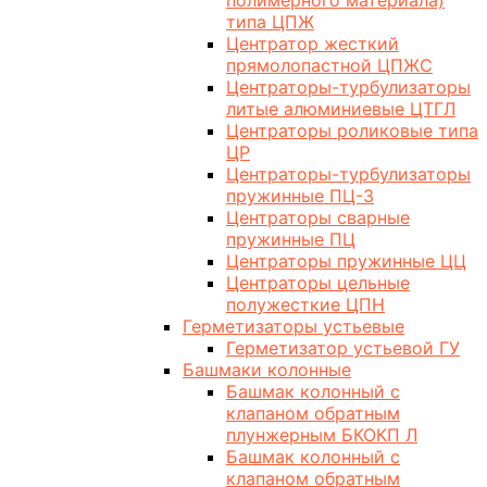
полимерного материала)
типа ЦПЖ
Центратор жесткий
прямолопастной ЦПЖС
Центраторы-турбулизаторы
литые алюминиевые ЦТГЛ
Центраторы роликовые типа
ЦР
Центраторы-турбулизаторы
пружинные ПЦ-3
Центраторы сварные
пружинные ПЦ
Центраторы пружинные ЦЦ
Центраторы цельные
полужесткие ЦПН
Герметизаторы устьевые
Герметизатор устьевой ГУ
Башмаки колонные
Башмак колонный с
клапаном обратным
плунжерным БКОКП Л
Башмак колонный с
клапаном обратным