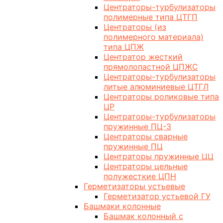
Центраторы-турбулизаторы
полимерные типа ЦТГП
Центраторы (из
полимерного материала)
типа ЦПЖ
Центратор жесткий
прямолопастной ЦПЖС
Центраторы-турбулизаторы
литые алюминиевые ЦТГЛ
Центраторы роликовые типа
ЦР
Центраторы-турбулизаторы
пружинные ПЦ-3
Центраторы сварные
пружинные ПЦ
Центраторы пружинные ЦЦ
Центраторы цельные
полужесткие ЦПН
Герметизаторы устьевые
Герметизатор устьевой ГУ
Башмаки колонные
Башмак колонный с