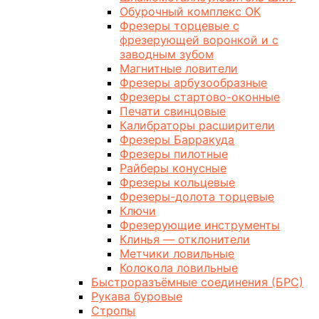
Обурочный комплекс ОК
Фрезеры торцевые с
фрезерующей воронкой и с
заводным зубом
Магнитные ловители
Фрезеры арбузообразные
Фрезеры стартово-оконные
Печати свинцовые
Калибраторы расширители
Фрезеры Барракуда
Фрезеры пилотные
Райберы конусные
Фрезеры кольцевые
Фрезеры-долота торцевые
Ключи
Фрезерующие инструменты
Клинья — отклонители
Метчики ловильные
Колокола ловильные
Быстроразъёмные соединения (БРС)
Рукава буровые
Стропы