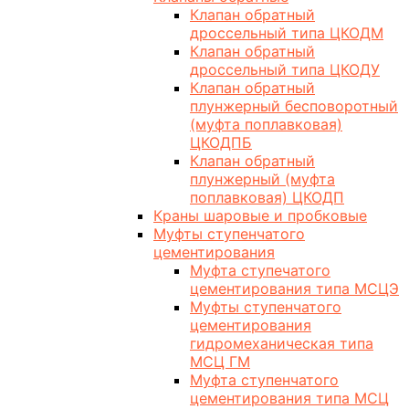
Клапан обратный
дроссельный типа ЦКОДМ
Клапан обратный
дроссельный типа ЦКОДУ
Клапан обратный
плунжерный бесповоротный
(муфта поплавковая)
ЦКОДПБ
Клапан обратный
плунжерный (муфта
поплавковая) ЦКОДП
Краны шаровые и пробковые
Муфты ступенчатого
цементирования
Муфта ступечатого
цементирования типа МСЦЭ
Муфты ступенчатого
цементирования
гидромеханическая типа
МСЦ ГМ
Муфта ступенчатого
цементирования типа МСЦ