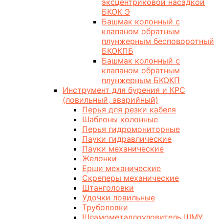
эксцентриковой насадкой
БКОК Э
Башмак колонный с
клапаном обратным
плунжерным бесповоротный
БКОКПБ
Башмак колонный с
клапаном обратным
плунжерным БКОКП
Инструмент для бурения и КРС
(ловильный, аварийный)
Перья для резки кабеля
Шаблоны колонные
Перья гидромониторные
Пауки гидравлические
Пауки механические
Желонки
Ерши механические
Скреперы механические
Штанголовки
Удочки ловильные
Труболовки
Шламометаллоуловитель ШМУ