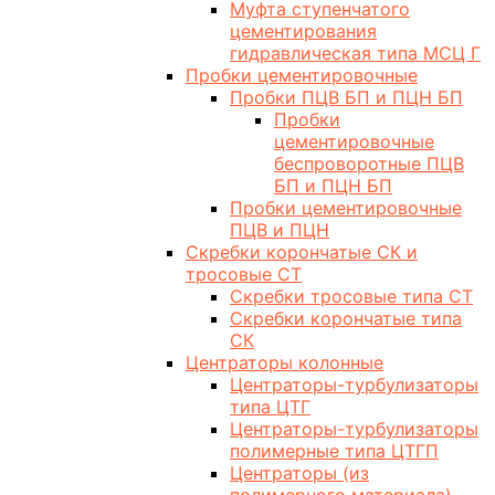
Муфта ступенчатого
цементирования
гидравлическая типа МСЦ Г
Пробки цементировочные
Пробки ПЦВ БП и ПЦН БП
Пробки
цементировочные
беспроворотные ПЦВ
БП и ПЦН БП
Пробки цементировочные
ПЦВ и ПЦН
Скребки корончатые СК и
тросовые СТ
Скребки тросовые типа СТ
Скребки корончатые типа
СК
Центраторы колонные
Центраторы-турбулизаторы
типа ЦТГ
Центраторы-турбулизаторы
полимерные типа ЦТГП
Центраторы (из