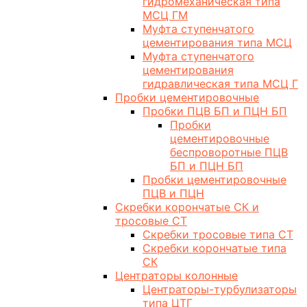
гидромеханическая типа
МСЦ ГМ
Муфта ступенчатого
цементирования типа МСЦ
Муфта ступенчатого
цементирования
гидравлическая типа МСЦ Г
Пробки цементировочные
Пробки ПЦВ БП и ПЦН БП
Пробки
цементировочные
беспроворотные ПЦВ
БП и ПЦН БП
Пробки цементировочные
ПЦВ и ПЦН
Скребки корончатые СК и
тросовые СТ
Скребки тросовые типа СТ
Скребки корончатые типа
СК
Центраторы колонные
Центраторы-турбулизаторы
типа ЦТГ