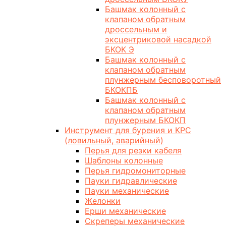
Башмак колонный с
клапаном обратным
дроссельным и
эксцентриковой насадкой
БКОК Э
Башмак колонный с
клапаном обратным
плунжерным бесповоротный
БКОКПБ
Башмак колонный с
клапаном обратным
плунжерным БКОКП
Инструмент для бурения и КРС
(ловильный, аварийный)
Перья для резки кабеля
Шаблоны колонные
Перья гидромониторные
Пауки гидравлические
Пауки механические
Желонки
Ерши механические
Скреперы механические