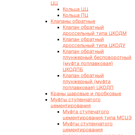
ЦЦ
Кольца ЦЦ
Кольца ПЦ
Клапаны обратные
Клапан обратный
дроссельный типа ЦКОДМ
Клапан обратный
дроссельный типа ЦКОДУ
Клапан обратный
плунжерный бесповоротный
(муфта поплавковая)
ЦКОДПБ
Клапан обратный
плунжерный (муфта
поплавковая) ЦКОДП
Краны шаровые и пробковые
Муфты ступенчатого
цементирования
Муфта ступечатого
цементирования типа МСЦЭ
Муфты ступенчатого
цементирования