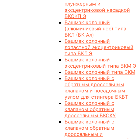
плунжерным и
эксцентриковой насадкой
БКОКП Э
Башмак колонный
(алюминиевый нос) типа
БКЛ (БК Ал)
Башмак колонный
лопастной эксцентриковый
типа БКЛ Э
Башмак колонный
эксцентриковый типа БКМ Э
Башмак колонный типа БКМ
Башмак колонный с
обратным дроссельным
клапаном и посадочным
узлом для стингера БКБТ
Башмак колонный с
клапаном обратным
дроссельным БКОКУ
Башмак колонный с
клапаном обратным
дроссельным и