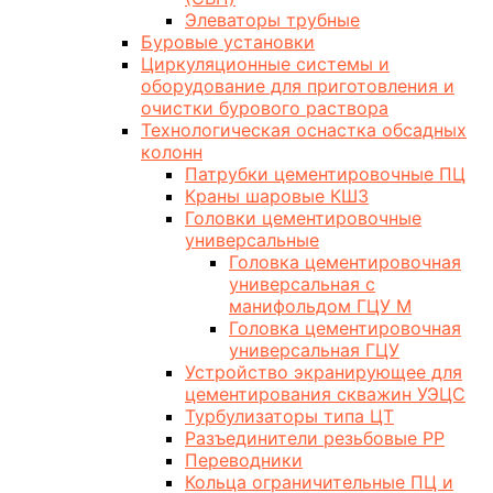
Элеваторы трубные
Буровые установки
Циркуляционные системы и
оборудование для приготовления и
очистки бурового раствора
Технологическая оснастка обсадных
колонн
Патрубки цементировочные ПЦ
Краны шаровые КШЗ
Головки цементировочные
универсальные
Головка цементировочная
универсальная с
манифольдом ГЦУ М
Головка цементировочная
универсальная ГЦУ
Устройство экранирующее для
цементирования скважин УЭЦС
Турбулизаторы типа ЦТ
Разъединители резьбовые РР
Переводники
Кольца ограничительные ПЦ и