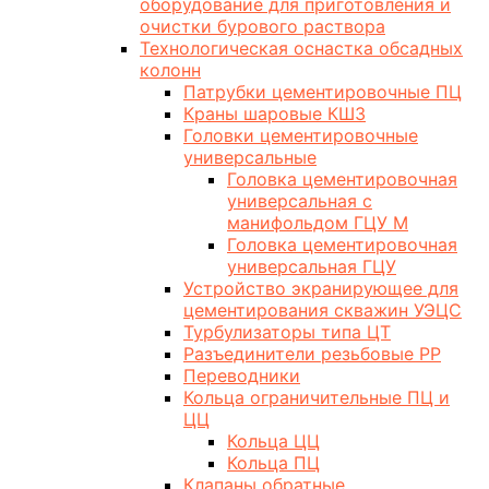
оборудование для приготовления и
очистки бурового раствора
Технологическая оснастка обсадных
колонн
Патрубки цементировочные ПЦ
Краны шаровые КШЗ
Головки цементировочные
универсальные
Головка цементировочная
универсальная с
манифольдом ГЦУ М
Головка цементировочная
универсальная ГЦУ
Устройство экранирующее для
цементирования скважин УЭЦС
Турбулизаторы типа ЦТ
Разъединители резьбовые РР
Переводники
Кольца ограничительные ПЦ и
ЦЦ
Кольца ЦЦ
Кольца ПЦ
Клапаны обратные