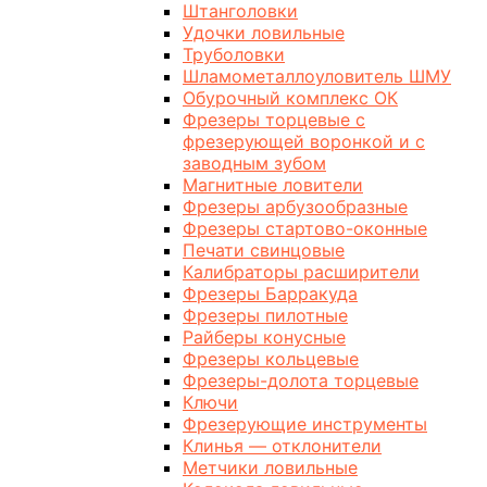
Штанголовки
Удочки ловильные
Труболовки
Шламометаллоуловитель ШМУ
Обурочный комплекс ОК
Фрезеры торцевые с
фрезерующей воронкой и с
заводным зубом
Магнитные ловители
Фрезеры арбузообразные
Фрезеры стартово-оконные
Печати свинцовые
Калибраторы расширители
Фрезеры Барракуда
Фрезеры пилотные
Райберы конусные
Фрезеры кольцевые
Фрезеры-долота торцевые
Ключи
Фрезерующие инструменты
Клинья — отклонители
Метчики ловильные